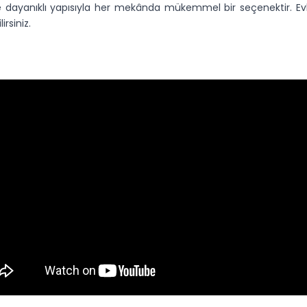
dayanıklı yapısıyla her mekânda mükemmel bir seçenektir. Evler
rsiniz.