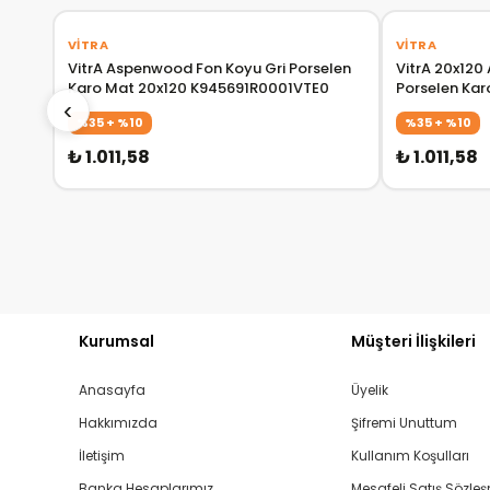
VITRA
VITRA
VitrA Aspenwood Fon Koyu Gri Porselen
VitrA 20x12
Karo Mat 20x120 K945691R0001VTE0
Porselen Ka
‹
%35 + %10
%35 + %10
₺ 1.011,58
₺ 1.011,58
Kurumsal
Müşteri İlişkileri
Anasayfa
Üyelik
Hakkımızda
Şifremi Unuttum
İletişim
Kullanım Koşulları
Banka Hesaplarımız
Mesafeli Satış Sözle