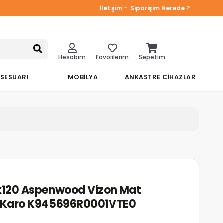
İletişim -
Siparişim Nerede ?
Hesabım
Favorilerim
Sepetim
KSESUARI
MOBİLYA
ANKASTRE CİHAZLAR
x120 Aspenwood Vizon Mat
n Karo K945696R0001VTE0