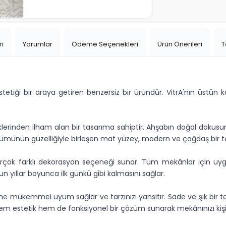
ri
Yorumlar
Ödeme Seçenekleri
Ürün Önerileri
T
etiği bir araya getiren benzersiz bir üründür. VitrA'nın üstün 
erinden ilham alan bir tasarıma sahiptir. Ahşabın doğal dokusun
nümünün güzelliğiyle birleşen mat yüzey, modern ve çağdaş bir ta
irçok farklı dekorasyon seçeneği sunar. Tüm mekânlar için uygu
zun yıllar boyunca ilk günkü gibi kalmasını sağlar.
e mükemmel uyum sağlar ve tarzınızı yansıtır. Sade ve şık bir ta
n, hem estetik hem de fonksiyonel bir çözüm sunarak mekânınızı kiş