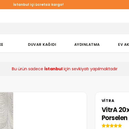
İstanbul içi ücretsiz kargo!
KE
DUVAR KAĞIDI
AYDINLATMA
EV A
Bu ürün sadece
İstanbul
için sevkiyatı yapılmaktadır
VITRA
VitrA 20
Porsele