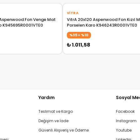
VITRA
0 Aspenwood Fon Venge Mat
VitrA 20x120 Aspenwood Fon Kızıl 
ro K945695R0001VTE0
Porselen Karo K946243R0001VTE0
%35 + %10
₺ 1.011,58
Yardım
Sosyal Me
Teslimat ve Kargo
Facebook
Değişim ve İade
Instagram
Güvenli Alışveriş ve Ödeme
Youtube
şmesi
Linkedin