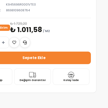
K945696R0001VTE0
8698109608764
₺ 1.729,20
₺ 1.011,58
dirim
/ M2
ip
Değişim Garantisi
Kolay İade