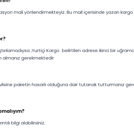
irim?
rmasyon mail yönlendirmekteyiz. Bu mail içerisinde yazan kargo
or?
laştırılamadıysa ,Yurtiçi Kargo belirtilen adrese ikinci bir 
im almanız gerekmektedir
lisine paketin hasarlı olduğuna dair tutanak tutturmanız gerek
apmalıyım?
lı bilgi alabilirsiniz.