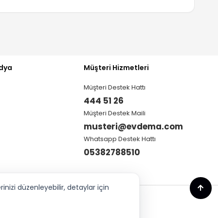
dya
Müşteri Hizmetleri
Müşteri Destek Hattı
444 51 26
Müşteri Destek Maili
musteri@evdema.com
Whatsapp Destek Hattı
05382788510
nizi düzenleyebilir, detaylar için