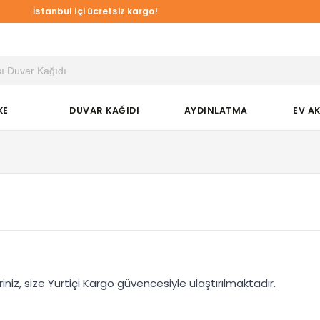
İstanbul içi ücretsiz kargo!
KE
DUVAR KAĞIDI
AYDINLATMA
EV A
z, size Yurtiçi Kargo güvencesiyle ulaştırılmaktadır.