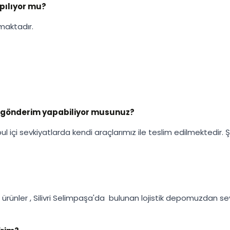
apılıyor mu?
maktadır.
ile gönderim yapabiliyor musunuz?
bul içi sevkiyatlarda kendi araçlarımız ile teslim edilmektedir.
nler , Silivri Selimpaşa'da bulunan lojistik depomuzdan sev