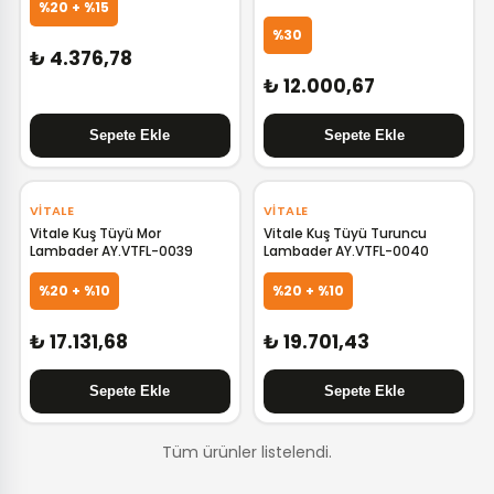
%20 + %15
%30
₺ 4.376,78
₺ 12.000,67
VITALE
VITALE
Vitale Kuş Tüyü Mor
Vitale Kuş Tüyü Turuncu
Lambader AY.VTFL-0039
Lambader AY.VTFL-0040
%20 + %10
%20 + %10
₺ 17.131,68
₺ 19.701,43
Tüm ürünler listelendi.