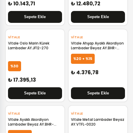
₺ 10.143,71
₺ 12.480,72
‹
›
VITALE
VITALE
Vitale Oslo Marin Kürek
Vitale Ahşap Ayaklı Akordiyon
Lambader AY.JF12-270
Lambader Beyaz AY.BHR-
0002
%20 + %15
%30
₺ 4.376,78
₺ 17.395,13
‹
›
VITALE
VITALE
Vitale Ayaklı Akordiyon
Vitale Metal Lambader Beyaz
Lambader Beyaz AY.BHR-
AY.VTFL-0020
0002-S