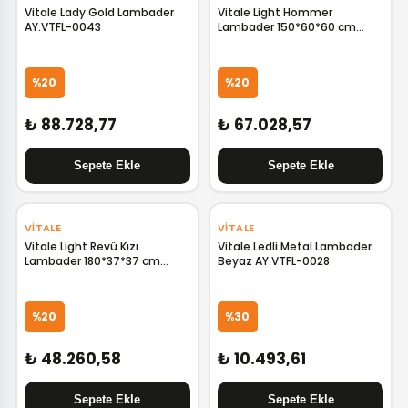
Vitale Lady Gold Lambader
Vitale Light Hommer
AY.VTFL-0043
Lambader 150*60*60 cm
AY.VTFL-0058
%20
%20
₺ 88.728,77
₺ 67.028,57
‹
›
VITALE
VITALE
Vitale Light Revü Kızı
Vitale Ledli Metal Lambader
Lambader 180*37*37 cm
Beyaz AY.VTFL-0028
AY.VTFL-0062
%20
%30
₺ 48.260,58
₺ 10.493,61