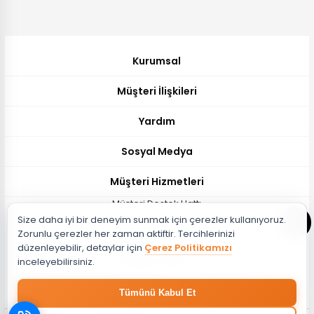
Kurumsal
Müşteri İlişkileri
Yardım
Sosyal Medya
Müşteri Hizmetleri
Müşteri Destek Hattı
Size daha iyi bir deneyim sunmak için çerezler kullanıyoruz.
444 51 26
Zorunlu çerezler her zaman aktiftir. Tercihlerinizi
Müşteri Destek Maili
düzenleyebilir, detaylar için
Çerez Politikamızı
musteri@evdema.com
inceleyebilirsiniz.
Whatsapp Destek Hattı
Tümünü Kabul Et
05382788510