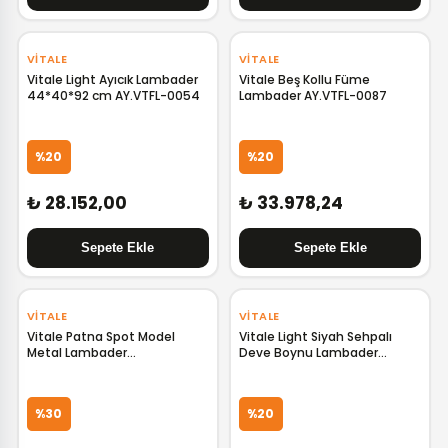
VITALE
VITALE
Vitale Light Ayıcık Lambader
Vitale Beş Kollu Füme
44*40*92 cm AY.VTFL-0054
Lambader AY.VTFL-0087
%20
%20
₺ 28.152,00
₺ 33.978,24
‹
›
VITALE
VITALE
Vitale Patna Spot Model
Vitale Light Siyah Sehpalı
Metal Lambader
Deve Boynu Lambader
AY.MT1188E0IDU5
AY.VTFL-0074
%30
%20