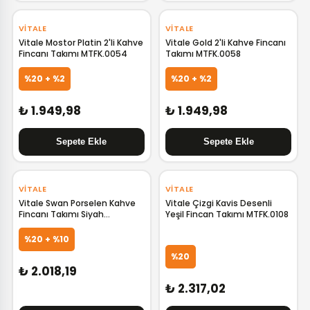
VITALE
VITALE
Vitale Mostor Platin 2'li Kahve
Vitale Gold 2'li Kahve Fincanı
Fincanı Takımı MTFK.0054
Takımı MTFK.0058
%20 + %2
%20 + %2
₺ 1.949,98
₺ 1.949,98
‹
›
‹
›
VITALE
VITALE
Vitale Swan Porselen Kahve
Vitale Çizgi Kavis Desenli
Fincanı Takımı Siyah
Yeşil Fincan Takımı MTFK.0108
MTFK.0145
%20 + %10
%20
₺ 2.018,19
₺ 2.317,02