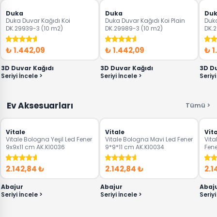
‹
›
‹
›
‹
Duka
Duka
Du
Duka Duvar Kağıdı Koi
Duka Duvar Kağıdı Koi Plain
Duka
DK.29939-3 (10 m2)
DK.29989-3 (10 m2)
DK.2
₺ 1.442,09
₺ 1.442,09
₺ 1
3D Duvar Kağıdı
3D Duvar Kağıdı
3D D
Seriyi İncele >
Seriyi İncele >
Seriyi
Ev Aksesuarları
Tümü >
Vitale
Vitale
Vit
Vitale Bologna Yeşil Led Fener
Vitale Bologna Mavi Led Fener
Vita
9x9x11 cm AK.KI0036
9*9*11 cm AK.KI0034
Fene
2.142,84 ₺
2.142,84 ₺
2.1
Abajur
Abajur
Abaj
Seriyi İncele >
Seriyi İncele >
Seriyi