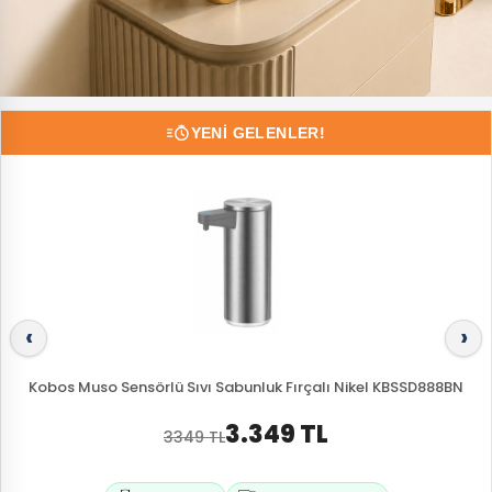
YENI GELENLER!
‹
›
Kobos Muso Sensörlü Sıvı Sabunluk Fırçalı Nikel KBSSD888BN
3.349 TL
3349 TL