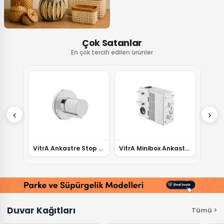
Çok Satanlar
En çok tercih edilen ürünler
‹
›
VitrA Ankastre Stop Valf A41461
VitrA Minibox Ankastre Banyo Bataryası Sıva Altı A41949
Duvar Kağıtları
Tümü >