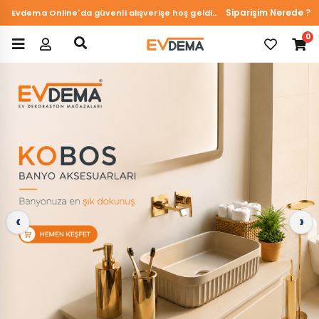
Siparişim Nerede ?
İstanbul içi ücretsiz kargo!
0
Favorilerim
‹
›