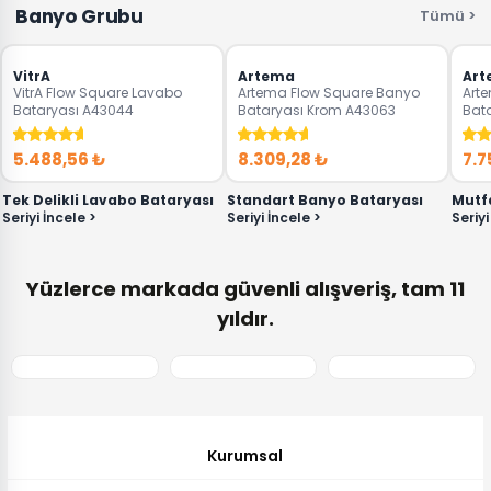
Banyo Grubu
Tümü >
‹
›
‹
›
‹
VitrA
Artema
Art
VitrA Flow Square Lavabo
Artema Flow Square Banyo
Arte
Bataryası A43044
Bataryası Krom A43063
Bat
5.488,56 ₺
8.309,28 ₺
7.7
Tek Delikli Lavabo Bataryası
Standart Banyo Bataryası
Mutf
Seriyi İncele >
Seriyi İncele >
Seriyi
Yüzlerce markada güvenli alışveriş, tam 11
yıldır.
Kurumsal