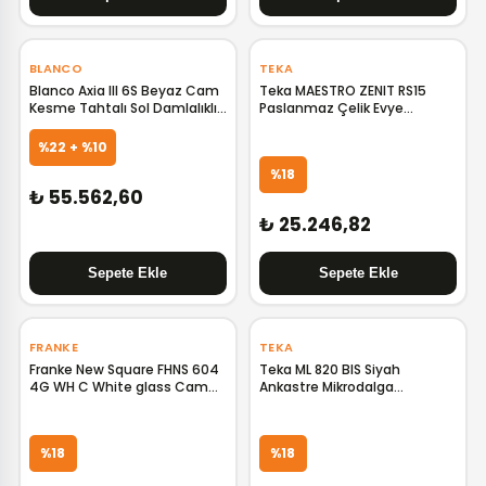
‹
›
‹
›
BLANCO
TEKA
Blanco Axia III 6S Beyaz Cam
Teka MAESTRO ZENIT RS15
Kesme Tahtalı Sol Damlalıklı
Paslanmaz Çelik Evye
Granit Evye 523477 B523477
115000021 TK.115000021
%22 + %10
%18
₺ 55.562,60
₺ 25.246,82
‹
›
‹
›
FRANKE
TEKA
Franke New Square FHNS 604
Teka ML 820 BIS Siyah
4G WH C White glass Cam
Ankastre Mikrodalga
Ocak 106.0489.961
40584200 TK.40584200
F106.0489.961
%18
%18