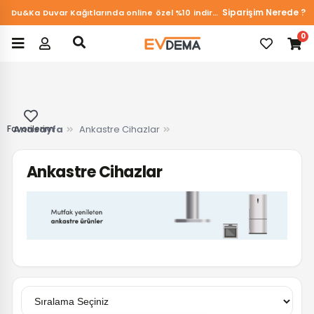
Siparişim Nerede ?
Du&Ka Duvar Kağıtlarında online özel %10 indirim!
0
Favorilerim
Anasayfa
Ankastre Cihazlar
Ankastre Cihazlar