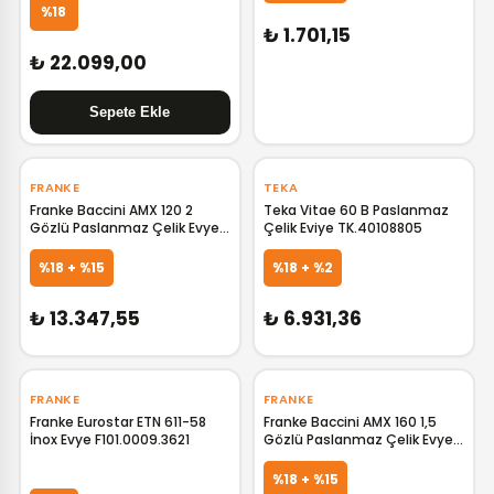
%18
₺ 1.701,15
₺ 22.099,00
‹
›
‹
›
FRANKE
TEKA
Franke Baccini AMX 120 2
Teka Vitae 60 B Paslanmaz
Gözlü Paslanmaz Çelik Evye
Çelik Eviye TK.40108805
122.0021.446 F122.0021.446
GELİNCE HABER VER
GELİNCE HABER VER
%18 + %15
%18 + %2
₺ 13.347,55
₺ 6.931,36
‹
›
‹
›
FRANKE
FRANKE
Franke Eurostar ETN 611-58
Franke Baccini AMX 160 1,5
İnox Evye F101.0009.3621
Gözlü Paslanmaz Çelik Evye
122.0021.448 F122.0021.448
GELİNCE HABER VER
GELİNCE HABER VER
%18 + %15