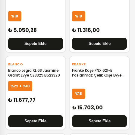
TK.40108508
101.0021.601 F101.0021.601
%18
%18
₺ 5.050,28
₺ 11.316,00
‹
›
‹
›
BLANCO
FRANKE
Blanco Legra XL 6S Jasmine
Franke Köşe PNX 621-E
Granit Evye 523329 B523329
Paslanmaz Çelik Köşe Evye
101.0021.585 F101.0021.585
%22 + %10
%18
₺ 11.677,77
₺ 15.703,00