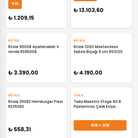
%18
₺ 13.103,60
₺ 1.209,15
‹
›
‹
›
RÖSLE
RÖSLE
Rösle 95008 Ayarlanabilir V
Rösle 12120 Masterclass
rende RS95008
Sebze Bıçağı 9 cm RS12120
GELİNCE HABER VER
GELİNCE HABER VER
₺ 3.390,00
₺ 4.190,00
‹
›
‹
›
RÖSLE
TEKA
Rösle 25082 Hamburger Presi
Teka Maestro Stage 60 B
RS25082
Paslanmaz Çelik Eviye
40108326 TK.40108326
GELİNCE HABER VER
GELİNCE HABER VER
%18 + %15
₺ 558,31