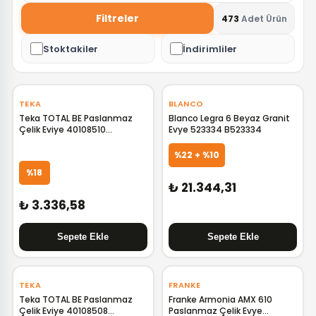
Filtreler
473
Adet Ürün
Stoktakiler
İndirimliler
‹
›
TEKA
BLANCO
Teka TOTAL BE Paslanmaz
Blanco Legra 6 Beyaz Granit
Çelik Eviye 40108510
Evye 523334 B523334
TK.40108510
%22 + %10
%18
₺ 21.344,31
₺ 3.336,58
‹
›
‹
›
TEKA
FRANKE
Teka TOTAL BE Paslanmaz
Franke Armonia AMX 610
Çelik Eviye 40108508
Paslanmaz Çelik Evye