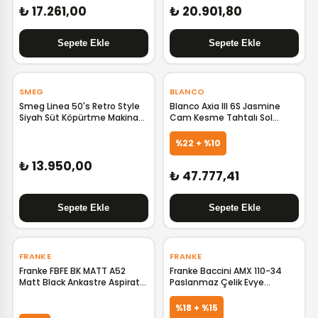
₺ 17.261,00
₺ 20.901,80
‹
›
SMEG
BLANCO
Smeg Linea 50's Retro Style
Blanco Axia III 6S Jasmine
Siyah Süt Köpürtme Makinası
Cam Kesme Tahtalı Sol
MFF01BLEU SMGMFF01BLEU
Damlalıklı Granit Evye 524658
B524658
%22 + %10
₺ 13.950,00
₺ 47.777,41
‹
›
‹
›
FRANKE
FRANKE
Franke FBFE BK MATT A52
Franke Baccini AMX 110-34
Matt Black Ankastre Aspiratör
Paslanmaz Çelik Evye
F305.0665.364
122.0021.444 F122.0021.444
GELİNCE HABER VER
%18 + %15