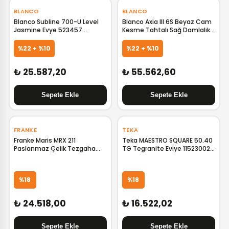
‹
›
‹
›
BLANCO
BLANCO
Blanco Subline 700-U Level
Blanco Axia III 6S Beyaz Cam
Jasmine Evye 523457
Kesme Tahtalı Sağ Damlalıklı
B523457
Granit Evye 524657 B524657
%22 + %10
%22 + %10
₺ 25.587,20
₺ 55.562,60
‹
›
‹
›
FRANKE
TEKA
Franke Maris MRX 211
Teka MAESTRO SQUARE 50.40
Paslanmaz Çelik Tezgaha
TG Tegranite Eviye 115230021
Sıfır Evye 127.0490.531
TK.115230021
F127.0490.531
%18
%18
₺ 24.518,00
₺ 16.522,02