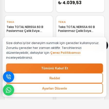
₺ 4.039,53
‹
›
‹
›
TEKA
TEKA
Teka TOTAL NERISSA 60 B
Teka TOTAL NERISSA 60 B
Paslanmaz Çelik Eviye
Paslanmaz Çelik Eviye
40109238 TK.40109238
40109234 TK.40109234
GELİNCE HABER VER
GELİNCE HABER VER
Size daha iyi bir deneyim sunmak için çerezler kullanıyoruz.
%18 + %15
%18 + %15
Zorunlu çerezler her zaman aktiftir. Tercihlerinizi
düzenleyebilir, detaylar için
Çerez Politikamızı
inceleyebilirsiniz.
₺ 6.969,30
₺ 6.969,30
Tümünü Kabul Et
‹
›
‹
›
RÖSLE
RÖSLE
Reddet
Rösle 95022 Kalın Rende
Rösle 95009 Çok Amaçlı
RS95022
Rende RS95009
Ayarları Düzenle
GELİNCE HABER VER
GELİNCE HABER VER
₺ 2.390,00
₺ 3.790,00