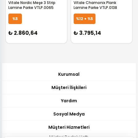
Vitale Nordic Meşe 3 Strip
Vitale Chamonix Plank
Lamine Parke VTLP.0065
Lamine Parke VTLP.0138
GELİNCE HABER VER
GELİNCE HABER VER
%5
%12 + %5
₺ 2.860,64
₺ 3.795,14
Kurumsal
Müşteri İlişkileri
Yardım
Sosyal Medya
Müşteri Hizmetleri
Müşteri Destek Hattı