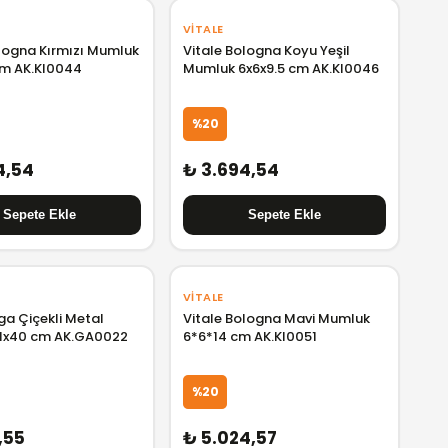
VITALE
ologna Kırmızı Mumluk
Vitale Bologna Koyu Yeşil
cm AK.KI0044
Mumluk 6x6x9.5 cm AK.KI0046
%20
4,54
₺ 3.694,54
VITALE
ga Çiçekli Metal
Vitale Bologna Mavi Mumluk
1x40 cm AK.GA0022
6*6*14 cm AK.KI0051
%20
,55
₺ 5.024,57