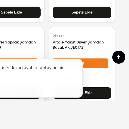
VITALE
lver Yaprak Şamdan
Vitale Yakut Silver Şamdan
6
Büyük AK.JE0172
%50
%50
nizi düzenleyebilir, detaylar için
6,36
₺ 3.136,36
VITALE
va Çiçek Desenli
Vitale Silver Beyaz Şamdan
light 19x4 cm
Ak.Je0164