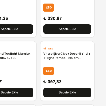
%50
4,35
₺ 330,87
VITALE
and Tealight Mumluk
Vitale Şiva Çiçek Desenli Yıldız
F095752480
T-light Pembe 17x4 cm
AK.FQ0011
%50
71
₺ 397,82