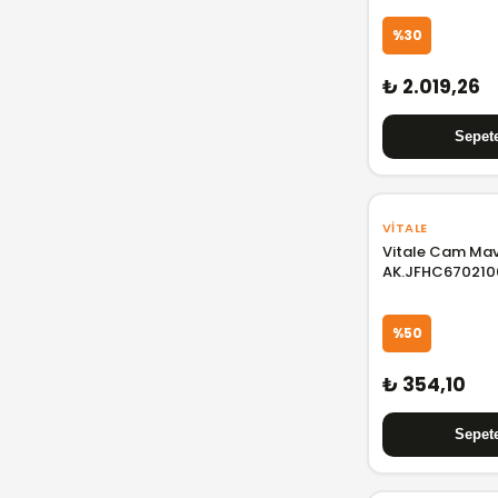
%30
₺ 2.019,26
VITALE
Vitale Cam Ma
AK.JFHC670210
%50
₺ 354,10