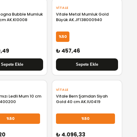
VITALE
ologna Bubble Mumluk
Vitale Metal Mumluk Gold
 cm AK.KI0008
Büyük AK.JF138000940
%50
0,49
₺ 457,46
VITALE
rmızı Ledli Mum 10 cm
Vitale Bern Şamdan Siyah
5400200
Gold 40 cm AK.IU0419
%50
%50
20
₺ 4.096,33