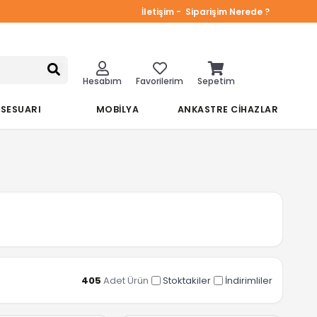
İletişim -
Siparişim Nerede ?
Hesabım
Favorilerim
Sepetim
KSESUARI
MOBİLYA
ANKASTRE CİHAZLAR
405
Adet Ürün
Stoktakiler
İndirimliler