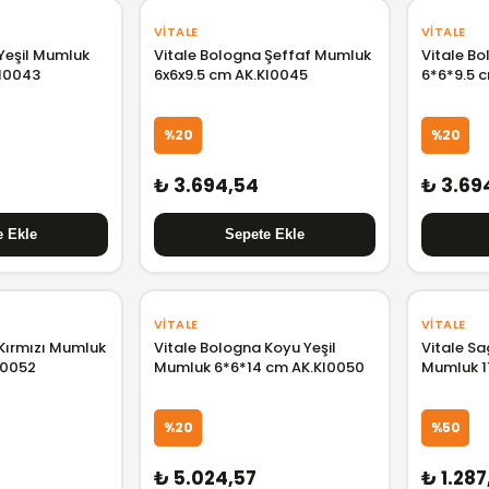
VITALE
VITALE
Yeşil Mumluk
Vitale Bologna Şeffaf Mumluk
Vitale B
KI0043
6x6x9.5 cm AK.KI0045
6*6*9.5 
%20
%20
₺ 3.694,54
₺ 3.69
VITALE
VITALE
Kırmızı Mumluk
Vitale Bologna Koyu Yeşil
Vitale Sa
I0052
Mumluk 6*6*14 cm AK.KI0050
Mumluk 1
%20
%50
₺ 5.024,57
₺ 1.287