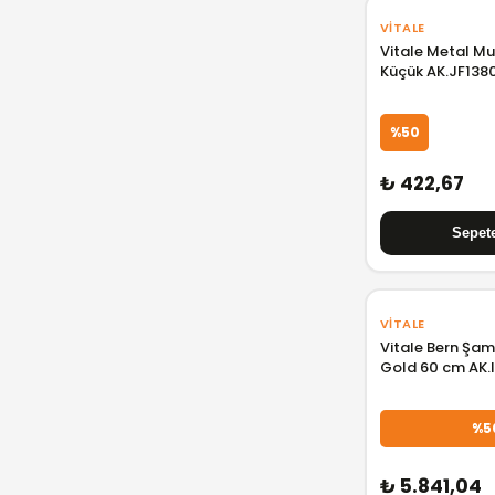
VITALE
Vitale Metal M
Küçük AK.JF13
%50
₺ 422,67
VITALE
Vitale Bern Şa
Gold 60 cm AK.
%5
₺ 5.841,04