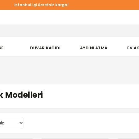
a Duvar Kağıtlarında online özel %10 indirim!
İstanbul içi ücretsiz kargo!
KE
DUVAR KAĞIDI
AYDINLATMA
EV A
 Modelleri