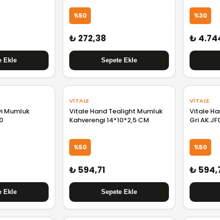
%50
%30
₺ 272,38
₺ 4.74
VITALE
VITALE
vi Mumluk
Vitale Hand Tealight Mumluk
Vitale H
0
Kahverengi 14*10*2,5 CM
Gri AK.J
%50
%50
₺ 594,71
₺ 594,