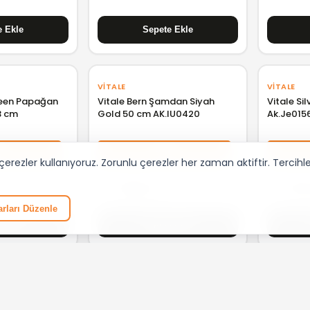
VITALE
VITALE
reen Papağan
Vitale Bern Şamdan Siyah
Vitale Si
3 cm
Gold 50 cm AK.IU0420
Ak.Je015
0
%50
rezler kullanıyoruz. Zorunlu çerezler her zaman aktiftir. Tercihleri
₺ 4.988,42
₺ 3.13
rları Düzenle
VITALE
VITALE
lver Şamdan
Vitale Metal Jolie Mumluk 14*7
Vitale Şi
3
cm
Pembe T-