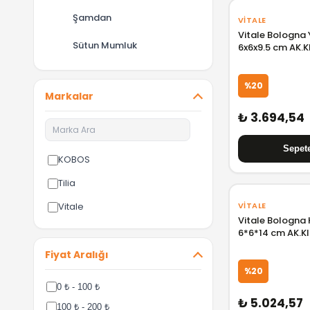
Şamdan
VITALE
Vitale Bologna 
Sütun Mumluk
6x6x9.5 cm AK.
%20
Markalar
₺ 3.694,54
KOBOS
Tilia
Vitale
VITALE
Vitale Bologna 
6*6*14 cm AK.K
Fiyat Aralığı
%20
0 ₺ - 100 ₺
₺ 5.024,57
100 ₺ - 200 ₺