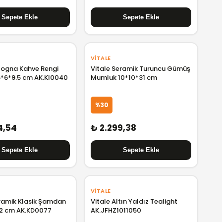
VITALE
ologna Kahve Rengi
Vitale Seramik Turuncu Gümüş
*6*9.5 cm AK.KI0040
Mumluk 10*10*31 cm
%30
4,54
₺ 2.299,38
VITALE
Vitale Altın Yaldız Tealight
32 cm AK.KD0077
AK.JFHZ1011050