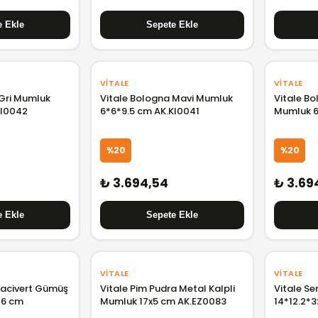
VITALE
VITALE
 Gri Mumluk
Vitale Bologna Mavi Mumluk
Vitale B
KI0042
6*6*9.5 cm AK.KI0041
Mumluk 6
%20
%20
₺ 3.694,54
₺ 3.69
VITALE
VITALE
Lacivert Gümüş
Vitale Pim Pudra Metal Kalpli
Vitale Seramik Klasik Şamdan
26 cm
Mumluk 17x5 cm AK.EZ0083
14*12.2*