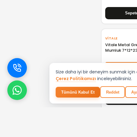
VITALE
Vitale Metal G
Mumluk 7*12*2
%2
Size daha iyi bir deneyim sunmak için çe
Çerez Politikamızı
inceleyebilirsiniz.
₺ 3.114,94
Tümünü Kabul Et
Reddet
Aya
VITALE
Vitale Yakut Si
Küçük AK.JE017