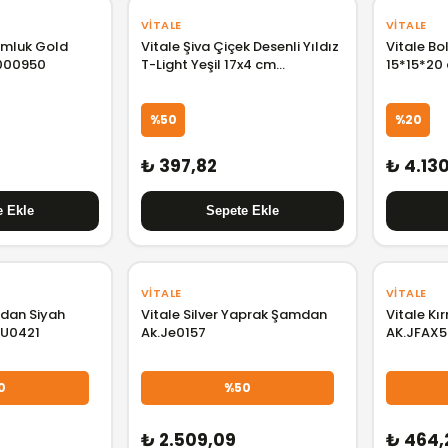
VITALE
VITALE
umluk Gold
Vitale Şiva Çiçek Desenli Yıldız
Vitale B
8000950
T-Light Yeşil 17x4 cm
15*15*20
AK.FQ0011-Y
%50
%20
₺ 397,82
₺ 4.13
VITALE
VITALE
mdan Siyah
Vitale Silver Yaprak Şamdan
Vitale Kı
IU0421
Ak.Je0157
AK.JFAX
0
%50
₺ 2.509,09
₺ 464,