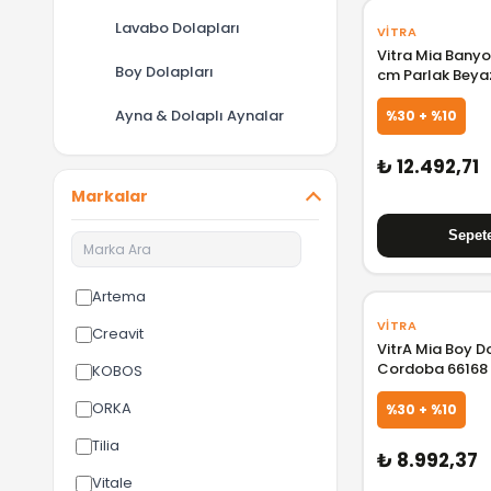
Lavabo Dolapları
VITRA
Vitra Mia Banyo
Boy Dolapları
cm Parlak Beya
Ayna & Dolaplı Aynalar
%30 + %10
₺ 12.492,71
Markalar
Artema
VITRA
Creavit
VitrA Mia Boy D
Cordoba 66168
KOBOS
ORKA
%30 + %10
Tilia
₺ 8.992,37
Vitale