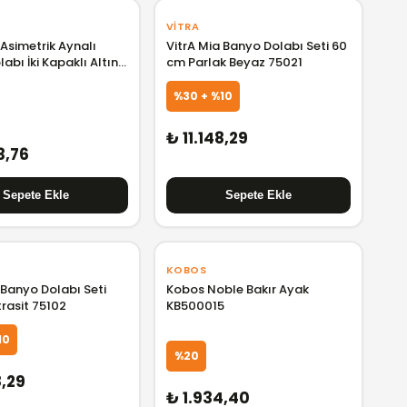
VITRA
 Asimetrik Aynalı
VitrA Mia Banyo Dolabı Seti 60
abı İki Kapaklı Altın
cm Parlak Beyaz 75021
 cm
%30 + %10
₺ 11.148,29
3,76
KOBOS
 Banyo Dolabı Seti
Kobos Noble Bakır Ayak
rasit 75102
KB500015
10
%20
8,29
₺ 1.934,40