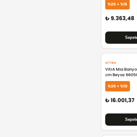
%20 + %15
7500 ₺ - 10000 ₺
10000 ₺ - 15000 ₺
₺ 9.363,48
15000 ₺ - 25000 ₺
25000 ₺ - 50000 ₺
VITRA
VitrA Mia Banyo
cm Beyaz 6605
%30 + %10
₺ 16.001,37