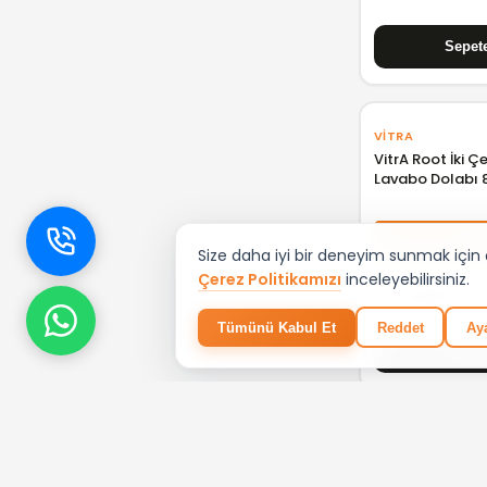
VITRA
VitrA Root İki Ç
Lavabo Dolabı 
Beyaz 66306
%3
Size daha iyi bir deneyim sunmak için çe
Çerez Politikamızı
inceleyebilirsiniz.
₺ 22.607,20
Tümünü Kabul Et
Reddet
Aya
KOBOS
Kobos Bella Açık
Dolap Vanilya 