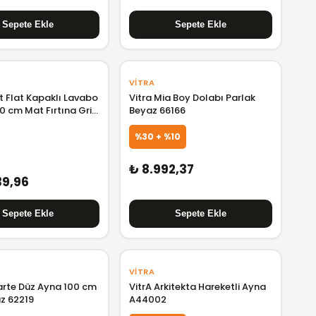
VITRA
t Flat Kapaklı Lavabo
Vitra Mia Boy Dolabı Parlak
0 cm Mat Fırtına Gri
Beyaz 66166
%30 + %10
₺ 8.992,37
39,96
VITRA
arte Düz Ayna 100 cm
VitrA Arkitekta Hareketli Ayna
z 62219
A44002