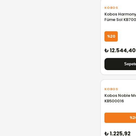
KOBOS
Kobos Harmony
Füme Sol KB70
%20
₺ 12.544,40
KOBOS
Kobos Noble Ma
KB500016
%2
₺ 1.225,92