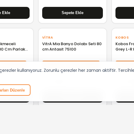
VITRA
KOBOS
ekmeceli
VitrA Mia Banyo Dolabı Seti 80
Kobos Fr
80 Cm Parlak
cm Antasit 75100
Grey L-R
0
%30 + %10
rezler kullanıyoruz. Zorunlu çerezler her zaman aktiftir. Tercihleri
₺ 12.492,71
₺ 22.0
rları Düzenle
KOBOS
KOBOS
 Raflı Üst
Kobos Frame Boy Dolabı
Kobos El
KB700033
Bianco L-R KB710069
Grey Oak 