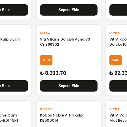
VITRA
VITRA
 Kulp Siyah
VitrA Basis Dolaplı Ayna 80
VitrA Roo
Cm 66902
Dolabı 10
68167
%30
%30
₺ 8.323,70
₺ 22.3
KOBOS
VITRA
na ve Cam
Kobos Noble Altın Kulp
VitrA Val
.L-B0145X1
KB500014
Mat Beya