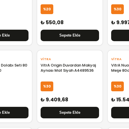
%20
%30
₺ 550,08
₺ 9.99
VITRA
VITRA
 Dolabı Seti 80
VitrA Origin Duvardan Makyaj
VitrA Nuo
0
Aynası Mat Siyah A4489536
Meşe 80c
80436
%30
%30
₺ 9.409,68
₺ 15.5