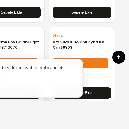
VITRA
ame Boy Dolabı Light
VitrA Basis Dolaplı Ayna 100
 KB710070
Cm 66903
%20
%30
nizi düzenleyebilir, detaylar için
28,16
₺ 9.572,64
VITRA
egant Boy Dolabı
VitrA Root Classic Lavabo
+ Vanilya L-R
Dolabı Tek Çekmeceli Mat