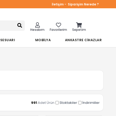
İletişim -
Siparişim Nerede ?
Hesabım
Favorilerim
Sepetim
KSESUARI
MOBİLYA
ANKASTRE CİHAZLAR
991
Adet Ürün
Stoktakiler
İndirimliler