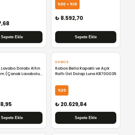
%30 + %10
₺ 8.592,70
7,68
KOBOS
 Lavabo Dolabı Altın
Kobos Bella Kapaklı ve Açık
m (Çanak Lavabolu)
Raflı Üst Dolap Luna KB700035
%20
48,95
₺ 20.629,84