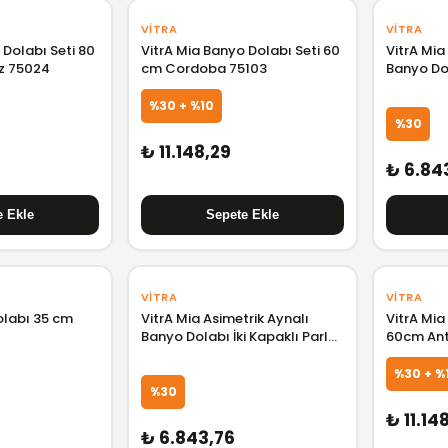
VITRA
VITRA
 Dolabı Seti 80
VitrA Mia Banyo Dolabı Seti 60
VitrA Mia
z 75024
cm Cordoba 75103
Banyo Dol
Meşe 80
%30 + %10
%30
₺ 11.148,29
₺ 6.84
VITRA
VITRA
olabı 35 cm
VitrA Mia Asimetrik Aynalı
VitrA Mia
Banyo Dolabı İki Kapaklı Parlak
60cm Ant
Beyaz 80 cm
%30 + %
%30
₺ 11.14
₺ 6.843,76