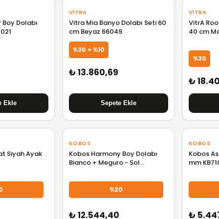
VITRA
VITRA
 Boy Dolabı
Vitra Mia Banyo Dolabı Seti 60
VitrA Ro
0021
cm Beyaz 66049
40 cm Ma
%30 + %10
%30
₺ 13.860,69
₺ 18.4
KOBOS
KOBOS
t Siyah Ayak
Kobos Harmony Boy Dolabı
Kobos As
Bianco + Meguro - Sol
mm KB71
KB700022
0
%20
₺ 12.544,40
₺ 5.44