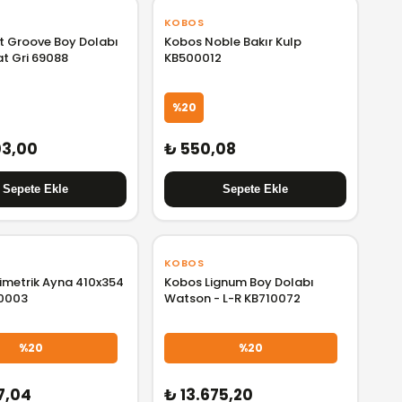
KOBOS
ot Groove Boy Dolabı
Kobos Noble Bakır Kulp
t Gri 69088
KB500012
%20
03,00
₺ 550,08
KOBOS
imetrik Ayna 410x354
Kobos Lignum Boy Dolabı
0003
Watson - L-R KB710072
%20
%20
7,04
₺ 13.675,20