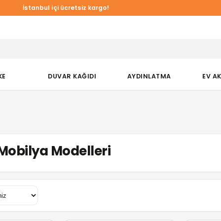
a Duvar Kağıtlarında online özel %10 indirim!
KE
DUVAR KAĞIDI
AYDINLATMA
EV A
Mobilya Modelleri