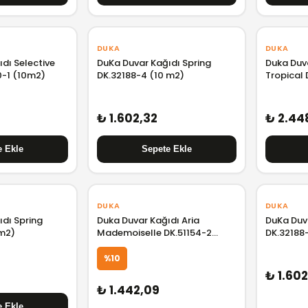
DUKA
DUKA
dı Selective
DuKa Duvar Kağıdı Spring
Duka Duva
-1 (10m2)
DK.32188-4 (10 m2)
Tropical
₺ 1.602,32
₺ 2.44
DUKA
DUKA
dı Spring
Duka Duvar Kağıdı Aria
DuKa Duv
 m2)
Mademoiselle DK.51154-2
DK.32188
(10M2)
%10
₺ 1.602
₺ 1.442,09