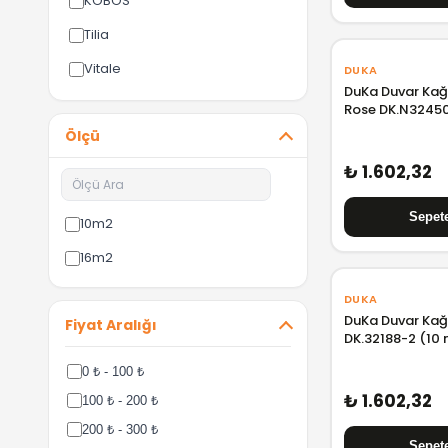
KOBOS
Tilia
Vitale
DUKA
DuKa Duvar Kağı
Rose DK.N32450
Ölçü
₺ 1.602,32
10m2
16m2
DUKA
DuKa Duvar Kağı
Fiyat Aralığı
DK.32188-2 (10
0 ₺ - 100 ₺
₺ 1.602,32
100 ₺ - 200 ₺
200 ₺ - 300 ₺