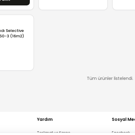
dı Selective
250-3 (16m2)
GELİNCE HABER VER
Tüm ürünler listelendi.
GELİNCE HABER VER
Yardım
Sosyal Me
Teslimat ve Kargo
Facebook