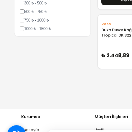
300 ₺ - 500 ₺
500 ₺ - 750 ₺
750 ₺ - 1000 ₺
DUKA
1000 ₺ - 1500 ₺
Duka Duvar Kağı
Tropical DK.32
1500 ₺ - 2000 ₺
2000 ₺ - 3000 ₺
₺ 2.448,89
3000 ₺ - 5000 ₺
5000 ₺ - 7500 ₺
7500 ₺ - 10000 ₺
10000 ₺ - 15000 ₺
15000 ₺ - 25000 ₺
25000 ₺ - 50000 ₺
Kurumsal
Müşteri İlişkileri
Anasayfa
Üyelik