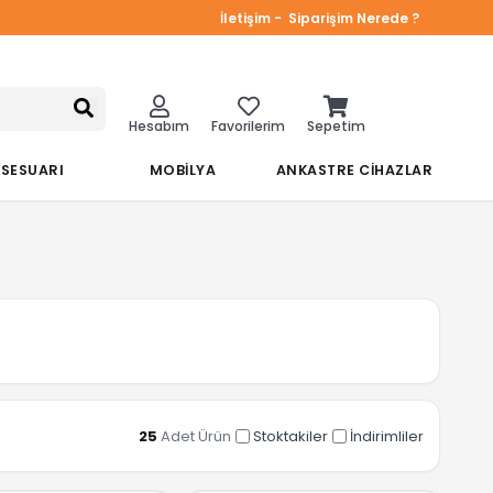
İletişim -
Siparişim Nerede ?
Hesabım
Favorilerim
Sepetim
KSESUARI
MOBİLYA
ANKASTRE CİHAZLAR
25
Adet Ürün
Stoktakiler
İndirimliler