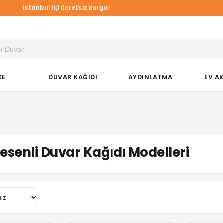
a Duvar Kağıtlarında online özel %10 indirim!
KE
DUVAR KAĞIDI
AYDINLATMA
EV A
esenli Duvar Kağıdı Modelleri