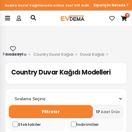
Siparişim Nerede ?
Du&Ka Duvar Kağıtlarında online özel %10 indirim!
0
Favorilerim
Anasayfa
Country Duvar Kağıdı
Duvar Kağıdı
Country Duvar Kağıdı Modelleri
Filtreler
17
Adet Ürün
Stoktakiler
İndirimliler