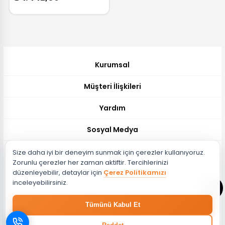
Kurumsal
Müşteri İlişkileri
Yardım
Sosyal Medya
Müşteri Hizmetleri
Size daha iyi bir deneyim sunmak için çerezler kullanıyoruz.
Zorunlu çerezler her zaman aktiftir. Tercihlerinizi
Müşteri Destek Hattı
düzenleyebilir, detaylar için
Çerez Politikamızı
444 51 26
inceleyebilirsiniz.
Müşteri Destek Maili
Tümünü Kabul Et
musteri@evdema.com
Whatsapp Destek Hattı