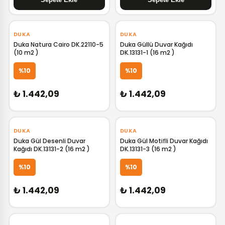
‹
›
‹
›
DUKA
DUKA
Duka Natura Cairo DK.22110-5
Duka Güllü Duvar Kağıdı
(10 m2 )
DK.13131-1 (16 m2 )
GELİNCE HABER VER
GELİNCE HABER VER
%10
%10
₺ 1.442,09
₺ 1.442,09
‹
›
‹
›
DUKA
DUKA
Duka Gül Desenli Duvar
Duka Gül Motifli Duvar Kağıdı
Kağıdı DK.13131-2 (16 m2 )
DK.13131-3 (16 m2 )
GELİNCE HABER VER
GELİNCE HABER VER
%10
%10
₺ 1.442,09
₺ 1.442,09
‹
›
‹
›