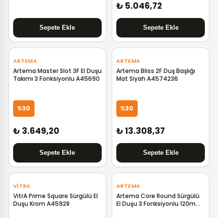
₺ 5.046,72
‹
›
‹
›
ARTEMA
ARTEMA
Artema Master Slot 3F El Duşu
Artema Bliss 2F Duş Başlığı
Takımı 3 Fonksiyonlu A45690
Mat Siyah A4574236
%30
%30
₺ 3.649,20
₺ 13.308,37
‹
›
‹
›
VITRA
ARTEMA
VitrA Prime Square Sürgülü El
Artema Core Round Sürgülü
Duşu Krom A45928
El Duşu 3 Fonksiyonlu 120mm
Mat Siyah A4591636