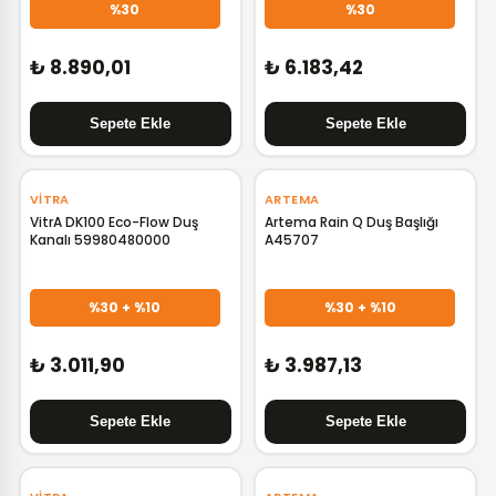
%30
%30
₺ 8.890,01
₺ 6.183,42
‹
›
VITRA
ARTEMA
VitrA DK100 Eco-Flow Duş
Artema Rain Q Duş Başlığı
Kanalı 59980480000
A45707
%30 + %10
%30 + %10
₺ 3.011,90
₺ 3.987,13
‹
›
‹
›