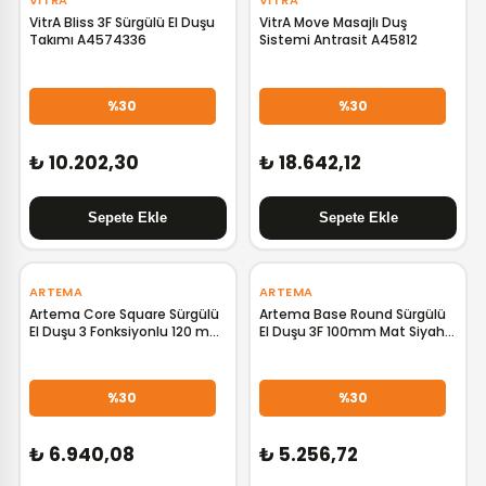
VITRA
VITRA
VitrA Bliss 3F Sürgülü El Duşu
VitrA Move Masajlı Duş
Takımı A4574336
Sistemi Antrasit A45812
%30
%30
₺ 10.202,30
₺ 18.642,12
‹
›
‹
›
ARTEMA
ARTEMA
Artema Core Square Sürgülü
Artema Base Round Sürgülü
El Duşu 3 Fonksiyonlu 120 mm
El Duşu 3F 100mm Mat Siyah
Mat Siyah A4591736
A4590836
%30
%30
₺ 6.940,08
₺ 5.256,72