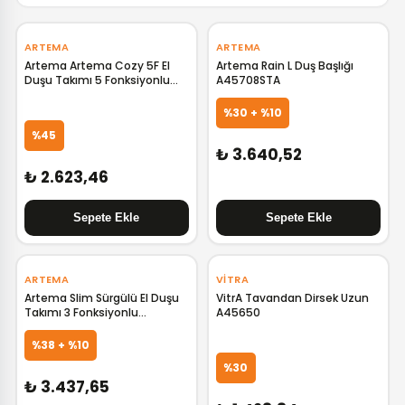
‹
›
‹
›
ARTEMA
ARTEMA
Artema Artema Cozy 5F El
Artema Rain L Duş Başlığı
Duşu Takımı 5 Fonksiyonlu
A45708STA
A45681
%30 + %10
%45
₺ 3.640,52
₺ 2.623,46
‹
›
ARTEMA
VITRA
Artema Slim Sürgülü El Duşu
VitrA Tavandan Dirsek Uzun
Takımı 3 Fonksiyonlu
A45650
A45678STA
%38 + %10
%30
₺ 3.437,65