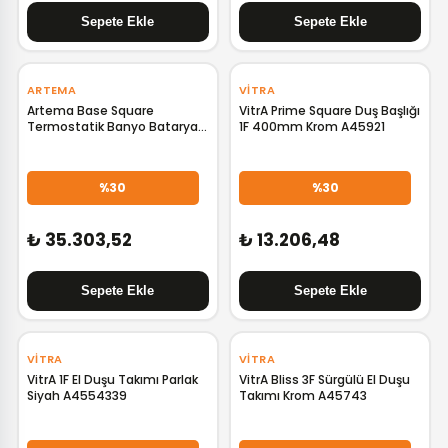
‹
›
‹
›
ARTEMA
VITRA
Artema Base Square
VitrA Prime Square Duş Başlığı
Termostatik Banyo Bataryalı
1F 400mm Krom A45921
Duş Sistemi Mat Siyah
A4730436
%30
%30
₺ 35.303,52
₺ 13.206,48
VITRA
VITRA
VitrA 1F El Duşu Takımı Parlak
VitrA Bliss 3F Sürgülü El Duşu
Siyah A4554339
Takımı Krom A45743