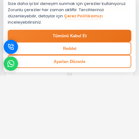
Size daha iyi bir deneyim sunmak için çerezler kullanıyoruz.
%30 + %10
%30
Zorunlu çerezler her zaman aktiftir. Tercihlerinizi
düzenleyebilir, detaylar için
Çerez Politikamızı
₺ 25.150,96
₺ 45.223,88
inceleyebilirsiniz.
Tümünü Kabul Et
Reddet
‹
›
‹
›
ARTEMA
VITRA
Ayarları Düzenle
Artema Core Round El Duşu
VitrA Origin Classic Sürgülü El
3F 120mm Krom A45914
Duşu Takımı Fırçalı Altın
A4579625
%30
%30
₺ 2.770,32
₺ 15.726,48
‹
›
‹
›