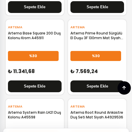
‹
›
‹
›
ARTEMA
ARTEMA
Artema Base Square 200 Duş
Artema Prime Round Sürgülü
Kolonu Krom A45911
El Duşu 3F 130mm Mat Siyah
A4592736
%30
%30
₺ 11.341,68
₺ 7.569,24
‹
›
ARTEMA
ARTEMA
Artema System Rain LH21 Duş
Artema Root Round Ankastre
Kolonu A45598
Duş Seti Mat Siyah A4929536