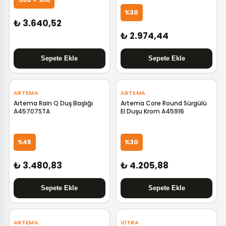
%30
₺ 3.640,52
₺ 2.974,44
ARTEMA
ARTEMA
Artema Rain Q Duş Başlığı
Artema Core Round Sürgülü
A45707STA
El Duşu Krom A45916
%45
%30
₺ 3.480,83
₺ 4.205,88
‹
›
‹
›
ARTEMA
VITRA