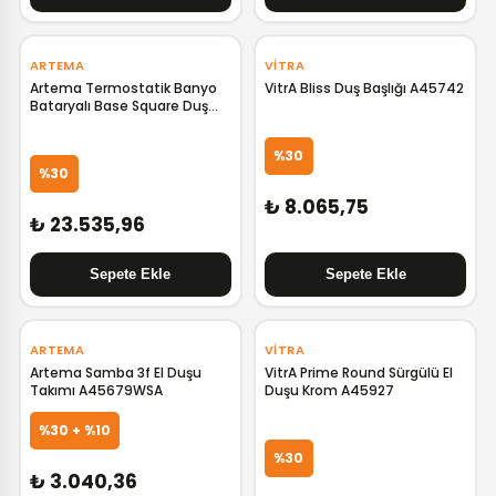
‹
›
ARTEMA
VITRA
Artema Termostatik Banyo
VitrA Bliss Duş Başlığı A45742
Bataryalı Base Square Duş
Sistemi 200 B Krom A47304
%30
%30
₺ 8.065,75
₺ 23.535,96
ARTEMA
VITRA
Artema Samba 3f El Duşu
VitrA Prime Round Sürgülü El
Takımı A45679WSA
Duşu Krom A45927
%30 + %10
%30
₺ 3.040,36