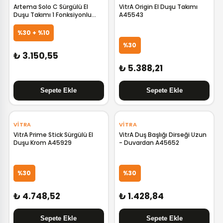
Artema Solo C Sürgülü El
VitrA Origin El Duşu Takımı
Duşu Takımı 1 Fonksiyonlu
A45543
A45676
%30 + %10
%30
₺ 3.150,55
₺ 5.388,21
‹
›
‹
›
VITRA
VITRA
VitrA Prime Stick Sürgülü El
VitrA Duş Başlığı Dirseği Uzun
Duşu Krom A45929
- Duvardan A45652
%30
%30
₺ 4.748,52
₺ 1.428,84