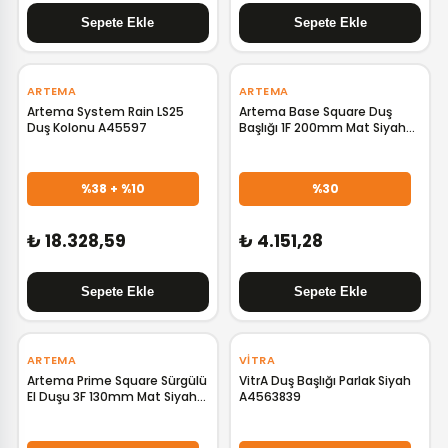
‹
›
‹
›
ARTEMA
ARTEMA
Artema System Rain LS25
Artema Base Square Duş
Duş Kolonu A45597
Başlığı 1F 200mm Mat Siyah
A4590536
%38 + %10
%30
₺ 18.328,59
₺ 4.151,28
‹
›
ARTEMA
VITRA
Artema Prime Square Sürgülü
VitrA Duş Başlığı Parlak Siyah
El Duşu 3F 130mm Mat Siyah
A4563839
A4592836