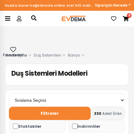
Siparişim Nerede ?
Du&Ka Duvar Kağıtlarında online özel %10 indirim!
0
Favorilerim
Anasayfa
Duş Sistemleri
Banyo
Duş Sistemleri Modelleri
Filtreler
330
Adet Ürün
Stoktakiler
İndirimliler