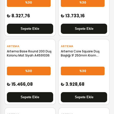
%30
%30
₺ 8.327,76
₺ 13.733,16
‹
›
‹
›
ARTEMA
ARTEMA
Artema Base Round 200 Duş
Artema Core Square Duş
Kolonu Mat Siyah A4591036
Başlığı 1F 250mm Krom
A45913
%30
%30
₺ 15.466,08
₺ 3.928,68
‹
›