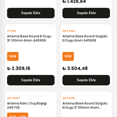
₺ 1.428,84
‹
›
VITRA
ARTEMA
Artema Base Round El Duşu
Artema Base Round Sürgülü
3F 100mm Krom A45906
El Duşu Krom A45908
%30
%30
₺ 2.309,16
₺ 3.504,48
‹
›
‹
›
ARTEMA
ARTEMA
Artema Rain L Duş Başlığı
Artema Base Round Sürgülü
A45708
El Duşu 1F 100mm Krom
A45909
%30 + %10