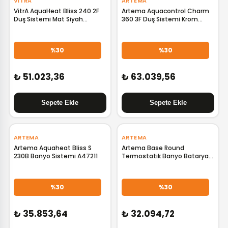
VITRA
ARTEMA
VitrA AquaHeat Bliss 240 2F
Artema Aquacontrol Charm
Duş Sistemi Mat Siyah
360 3F Duş Sistemi Krom
A4720536
A47204
%30
%30
₺ 51.023,36
₺ 63.039,56
‹
›
‹
›
ARTEMA
ARTEMA
Artema Aquaheat Bliss S
Artema Base Round
230B Banyo Sistemi A47211
Termostatik Banyo Bataryalı
Duş Sistemi Mat Siyah
A4730336
%30
%30
₺ 35.853,64
₺ 32.094,72