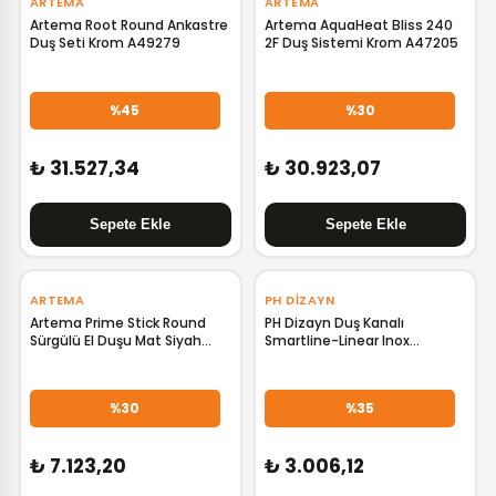
ARTEMA
ARTEMA
Artema Root Round Ankastre
Artema AquaHeat Bliss 240
Duş Seti Krom A49279
2F Duş Sistemi Krom A47205
%45
%30
₺ 31.527,34
₺ 30.923,07
‹
›
‹
›
ARTEMA
PH DIZAYN
Artema Prime Stick Round
PH Dizayn Duş Kanalı
Sürgülü El Duşu Mat Siyah
Smartline-Linear Inox
A4592936
DC0600100S01
%30
%35
₺ 7.123,20
₺ 3.006,12