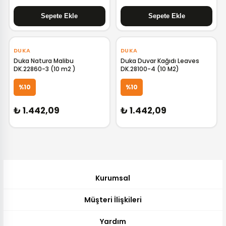
‹
›
‹
›
DUKA
DUKA
Duka Natura Malibu
Duka Duvar Kağıdı Leaves
DK.22860-3 (10 m2 )
DK.28100-4 (10 M2)
GELİNCE HABER VER
GELİNCE HABER VER
%10
%10
₺ 1.442,09
₺ 1.442,09
Kurumsal
Müşteri İlişkileri
Yardım