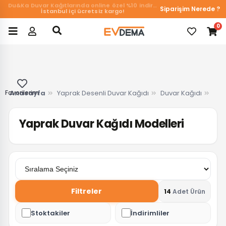
Du&Ka Duvar Kağıtlarında online özel %10 indirim!
Siparişim Nerede ?
İstanbul içi ücretsiz kargo!
0
Favorilerim
Anasayfa
Yaprak Desenli Duvar Kağıdı
Duvar Kağıdı
Yaprak Duvar Kağıdı Modelleri
Filtreler
14
Adet Ürün
Stoktakiler
İndirimliler