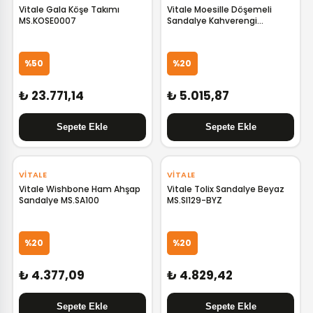
Vitale Gala Köşe Takımı
Vitale Moesille Döşemeli
MS.KOSE0007
Sandalye Kahverengi
MS.SA101-K
%50
%20
₺ 23.771,14
₺ 5.015,87
‹
›
VITALE
VITALE
Vitale Wishbone Ham Ahşap
Vitale Tolix Sandalye Beyaz
Sandalye MS.SA100
MS.SI129-BYZ
%20
%20
₺ 4.377,09
₺ 4.829,42