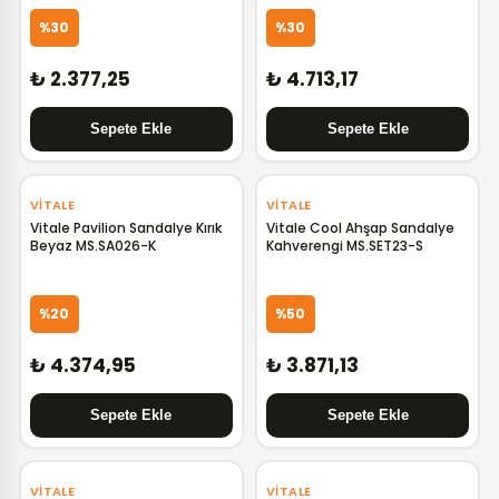
%30
%30
₺ 2.377,25
₺ 4.713,17
‹
›
VITALE
VITALE
Vitale Pavilion Sandalye Kırık
Vitale Cool Ahşap Sandalye
Beyaz MS.SA026-K
Kahverengi MS.SET23-S
%20
%50
₺ 4.374,95
₺ 3.871,13
‹
›
VITALE
VITALE