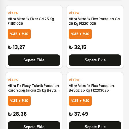
VITRA
VITRA
VitrA Vitrafix Fixer Gri 25 Kg
VitrA Vıtrafıx Flex Porselen Grı
F11101025
25 Kg F12201025
%35 + %10
%35 + %10
₺ 13,27
₺ 32,15
VITRA
VITRA
Vitra Fix Flexy Teknik Porselen
VitrA Vıtrafıx Flex Porselen
Karo Yapıştırıcısı 25 kg Beyaz
Beyaz 25 Kg F12203025
F17403025
%35 + %10
%35 + %10
₺ 28,36
₺ 37,49