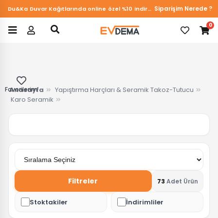
Siparişim Nerede ?
Du&Ka Duvar Kağıtlarında online özel %10 indirim!
0
Favorilerim
Anasayfa
Yapıştırma Harçları & Seramik Takoz-Tutucu
Karo Seramik
Filtreler
73
Adet Ürün
Stoktakiler
İndirimliler