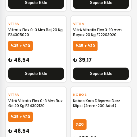
VITRA
VITRA
Vıtrafıx Flex 0-3 Mm Bej 20 Kg
VitrA Vitrafix Flex 3-10 mm
F24305020
Beyaz 20 Kg F22203020
%35 + %10
%35 + %10
₺ 46,54
₺ 39,17
VITRA
KOBOS
VitrA Vıtrafıx Flex 0-3 Mm Buz
Kobos Karo Döşeme Derz
Gri 20 Kg F24302120
Klipsi (2mm-200 Adet)
KBS.DK200-2
%35 + %10
%20
₺ 46,54