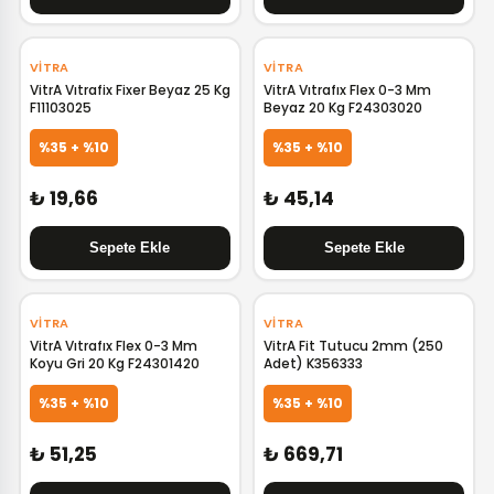
VITRA
VITRA
VitrA Vıtrafix Fixer Beyaz 25 Kg
VitrA Vıtrafıx Flex 0-3 Mm
F11103025
Beyaz 20 Kg F24303020
%35 + %10
%35 + %10
₺ 19,66
₺ 45,14
‹
›
VITRA
VITRA
VitrA Vıtrafıx Flex 0-3 Mm
VitrA Fit Tutucu 2mm (250
Koyu Gri 20 Kg F24301420
Adet) K356333
%35 + %10
%35 + %10
₺ 51,25
₺ 669,71