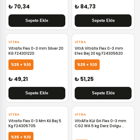
₺ 70,34
₺ 84,73
VITRA
VITRA
Vitrafix Flex 0-3 mm Silver 20
VitrA Vitrafix Flex 0-3 mm
KG F24301220
Efes Bej 20 kg F24305620
%35 + %10
%35 + %10
₺ 49,21
₺ 51,25
VITRA
VITRA
Vitrafix Flex 0-3 Mm Kil Bej 5
VitrAFix Kül Gri Flex 0-3 mm
Kg F24305705
CG2 WA 5 kg Derz Dolgu
F24301705
%35 + %10