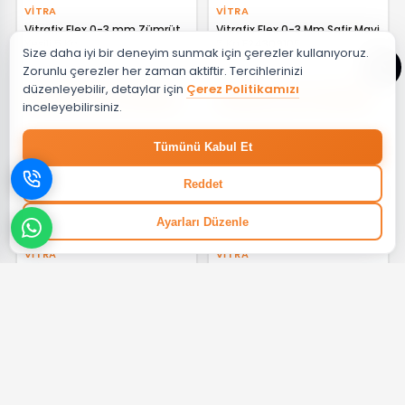
VITRA
VITRA
Vitrafix Flex 0-3 mm Zümrüt
Vitrafix Flex 0-3 Mm Safir Mavi
Yeşili 5 Kg
5 Kg F24309105
Size daha iyi bir deneyim sunmak için çerezler kullanıyoruz.
Zorunlu çerezler her zaman aktiftir. Tercihlerinizi
düzenleyebilir, detaylar için
Çerez Politikamızı
%35 + %10
%35 + %10
inceleyebilirsiniz.
₺ 359,00
₺ 443,31
Tümünü Kabul Et
Reddet
Ayarları Düzenle
VITRA
VITRA
VitrA Vitrafix Flex 0-3 mm
Vitrafix Flex 0-3 Mm Krem 5
Terra Rosa 5 kg F24308005
Kg F24303905
%35 + %10
%35 + %10
₺ 84,73
₺ 65,22