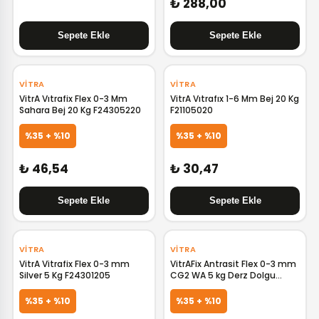
₺ 288,00
VITRA
VITRA
VitrA Vıtrafix Flex 0-3 Mm
VitrA Vıtrafıx 1-6 Mm Bej 20 Kg
Sahara Bej 20 Kg F24305220
F21105020
%35 + %10
%35 + %10
₺ 46,54
₺ 30,47
VITRA
VITRA
VitrA Vitrafix Flex 0-3 mm
VitrAFix Antrasit Flex 0-3 mm
Silver 5 Kg F24301205
CG2 WA 5 kg Derz Dolgu
F24301805
%35 + %10
%35 + %10