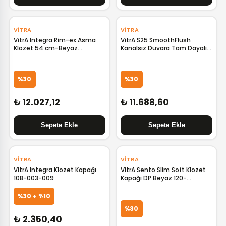
‹
›
VITRA
VITRA
VitrA Integra Rim-ex Asma
VitrA S25 SmoothFlush
Klozet 54 cm-Beyaz
Kanalsız Duvara Tam Dayalı
7041L003-0090
Klozet Rezervuar Seti
9893L003-7201
%30
%30
₺ 12.027,12
₺ 11.688,60
‹
›
‹
›
VITRA
VITRA
VitrA Integra Klozet Kapağı
VitrA Sento Slim Soft Klozet
108-003-009
Kapağı DP Beyaz 120-
003R009
%30 + %10
%30
₺ 2.350,40