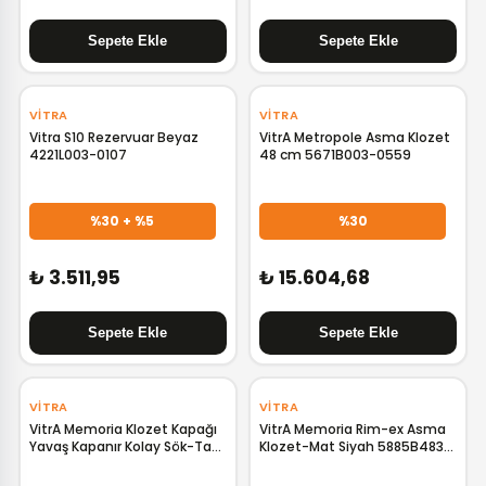
‹
›
VITRA
VITRA
Vitra S10 Rezervuar Beyaz
VitrA Metropole Asma Klozet
4221L003-0107
48 cm 5671B003-0559
%30 + %5
%30
₺ 3.511,95
₺ 15.604,68
‹
›
‹
›
VITRA
VITRA
VitrA Memoria Klozet Kapağı
VitrA Memoria Rim-ex Asma
Yavaş Kapanır Kolay Sök-Tak
Klozet-Mat Siyah 5885B483-
Mat Siyah 106-483R009
0559