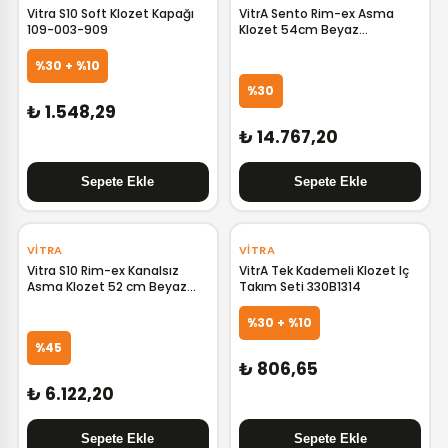
Vitra S10 Soft Klozet Kapağı
VitrA Sento Rim-ex Asma
109-003-909
Klozet 54cm Beyaz
7748B003-0559
%30 + %10
%30
₺ 1.548,29
₺ 14.767,20
‹
›
VITRA
VITRA
Vitra S10 Rim-ex Kanalsız
VitrA Tek Kademeli Klozet Iç
Asma Klozet 52 cm Beyaz
Takım Seti 330B1314
7741L003-0850
%30 + %10
%45
₺ 806,65
₺ 6.122,20