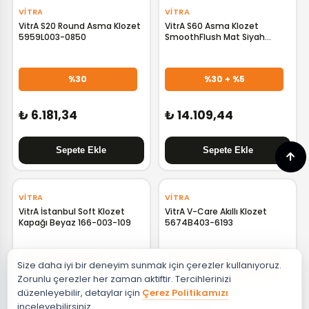
VITRA
VITRA
VitrA S20 Round Asma Klozet
VitrA S60 Asma Klozet
5959L003-0850
SmoothFlush Mat Siyah
7510B083-0090
%30
%30 + %5
₺ 6.181,34
₺ 14.109,44
‹
›
VITRA
VITRA
VitrA İstanbul Soft Klozet
VitrA V-Care Akıllı Klozet
Kapağı Beyaz 166-003-109
5674B403-6193
Size daha iyi bir deneyim sunmak için çerezler kullanıyoruz.
%30 + %10
%30
Zorunlu çerezler her zaman aktiftir. Tercihlerinizi
düzenleyebilir, detaylar için
Çerez Politikamızı
₺ 5.314,68
₺ 62.809,32
inceleyebilirsiniz.