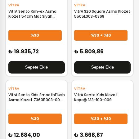
VITRA
VITRA
VitrA Sento Rim-ex Asma
VitrA S20 Square Asma Klozet
Klozet 54cm Mat Siyah
5505L003-0868
7748B083-0559
%30
%30 + %10
₺ 19.935,72
₺ 5.809,86
‹
›
‹
›
VITRA
VITRA
VitrA Sento Kids SmoothFlush
VitrA Sento Kids Klozet
Asma Klozet 7360B003-0090
Kapağı 133-100-009
(Kapak Hariç)
%30
%30 + %10
₺ 12.684,00
₺ 3.668,87