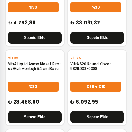
%30
%30
₺ 4.793,88
₺ 33.031,32
‹
›
‹
›
VITRA
VITRA
VitrA Liquid Asma Klozet Rim-
VitrA S20 Round Klozet
ex Gizli Montajlı 54 cm Beyaz
5821L003-0088
7321B403-0090
%30
%30 + %10
₺ 28.488,60
₺ 6.092,95
‹
›
‹
›