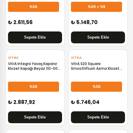
%30
%30 + %5
₺ 2.611,56
₺ 5.148,70
‹
›
VITRA
VITRA
VitrA Integra Yavaş Kapanır
VitrA S20 Square
Klozet Kapağı Beyaz 110-003-
SmoothFlush Asma Klozet
009
7691L003-0850
%30
%30
₺ 2.887,92
₺ 6.746,04
‹
›
‹
›