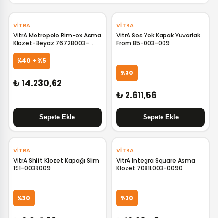
‹
›
‹
›
VITRA
VITRA
VitrA Metropole Rim-ex Asma
VitrA Ses Yok Kapak Yuvarlak
Klozet-Beyaz 7672B003-
From 85-003-009
0559
%40 + %5
%30
₺ 14.230,62
₺ 2.611,56
‹
›
VITRA
VITRA
VitrA Shift Klozet Kapağı Slim
VitrA Integra Square Asma
191-003R009
Klozet 7081L003-0090
%30
%30