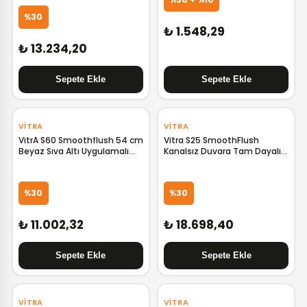
%30
₺ 1.548,29
₺ 13.234,20
‹
›
‹
›
VITRA
VITRA
VitrA S60 Smoothflush 54 cm
Vitra S25 SmoothFlush
Beyaz Sıva Altı Uygulamalı
Kanalsız Duvara Tam Dayalı
Asma Klozet 7510L003-0090
Klozet Rezervuar Seti
9892B003-7201
%30
%30
₺ 11.002,32
₺ 18.698,40
‹
›
‹
›
VITRA
VITRA