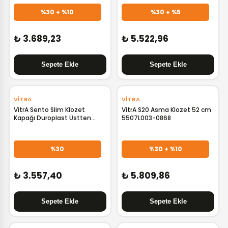
%30 + %10
%30 + %5
₺ 3.689,23
₺ 5.522,96
‹
›
‹
›
VITRA
VITRA
VitrA Sento Slim Klozet
VitrA S20 Asma Klozet 52 cm
Kapağı Duroplast Üstten
5507L003-0868
Sıkmalı 130-003R009
%30
%30 + %10
₺ 3.557,40
₺ 5.809,86
‹
›
‹
›