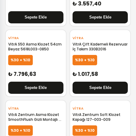
₺ 3.557,40
‹
›
‹
›
VITRA
VITRA
VitrA S50 Asma Klozet 54cm
VitrA Çift Kademeli Rezervuar
Beyaz 5618L003-0850
İç Takım 330B2016
%30 + %10
%30 + %10
₺ 7.796,63
₺ 1.017,58
‹
›
VITRA
VITRA
VitrA Zentrum Asma Klozet
VitrA Zentrum Soft Klozet
SmoothFlush Gizli Montajlı 52
Kapağı 127-003-009
cm 7786L003-0090
%30 + %10
%30 + %10