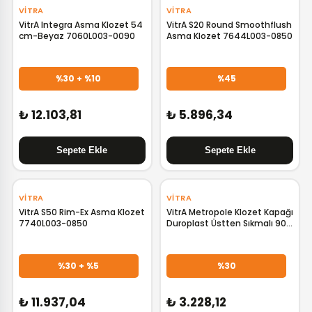
VITRA
VITRA
VitrA Integra Asma Klozet 54
VitrA S20 Round Smoothflush
cm-Beyaz 7060L003-0090
Asma Klozet 7644L003-0850
%30 + %10
%45
₺ 12.103,81
₺ 5.896,34
‹
›
VITRA
VITRA
VitrA S50 Rim-Ex Asma Klozet
VitrA Metropole Klozet Kapağı
7740L003-0850
Duroplast Üstten Sıkmalı 90-
003R009
%30 + %5
%30
₺ 11.937,04
₺ 3.228,12