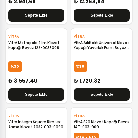
₺ 2.941,68
₺ 12.264,84
‹
›
‹
›
VITRA
VITRA
VitrA Metropole Slim Klozet
VitrA Arkitekt Universal Klozet
Kapağı Beyaz 122-003R009
Kapağı Yuvarlak Form Beyaz
121-003-909
%30
%30
₺ 3.557,40
₺ 1.720,32
‹
›
‹
›
VITRA
VITRA
Vitra Integra Square Rim-ex
VitrA S20 Klozet Kapağı Beyaz
Asma Klozet 7082L003-0090
147-003-909
%30 + %10