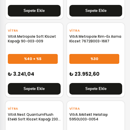
‹
›
‹
›
VITRA
VITRA
VitrA Metropole Soft Klozet
VitrA Metropole Rim-Ex Asma
Kapağı 90-003-009
Klozet 7672B003-1687
%40 + %5
%30
₺ 3.241,04
₺ 23.952,60
‹
›
‹
›
VITRA
VITRA
VitrA Nest QuantumFlush
VitrA Arkitekt Helataşı
Etekli Soft Klozet Kapağı 230-
5950L003-0054
003R009