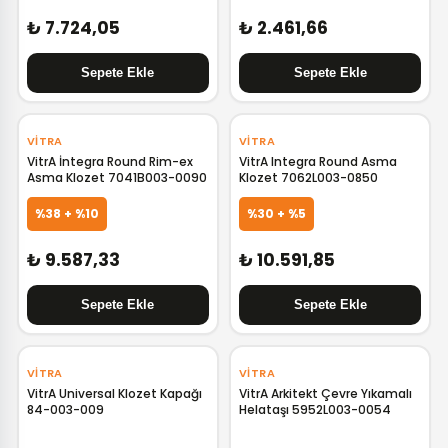
₺ 7.724,05
₺ 2.461,66
‹
›
‹
›
VITRA
VITRA
VitrA İntegra Round Rim-ex
VitrA Integra Round Asma
Asma Klozet 7041B003-0090
Klozet 7062L003-0850
%38 + %10
%30 + %5
₺ 9.587,33
₺ 10.591,85
‹
›
‹
›
VITRA
VITRA
VitrA Universal Klozet Kapağı
VitrA Arkitekt Çevre Yıkamalı
84-003-009
Helataşı 5952L003-0054