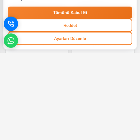
Tümünü Kabul Et
Reddet
‹
›
VITRA
VITRA
Ayarları Düzenle
VitrA Universal Klozet Kapağı
VitrA Sento Kids Rim-ex
Beyaz 84-003-019
Klozet Beyaz 7362B003-0092
%30 + %10
%30 + %10
₺ 2.633,98
₺ 11.300,69
‹
›
‹
›
VITRA
VITRA
VitrA Metropole Rim-ex Asma
VitrA Sento Rim-ex Asma
Klozet Siyah 7672B070-0559
Klozet Beyaz 7748B003-1684