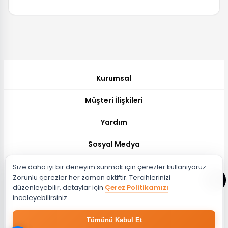
Kurumsal
Müşteri İlişkileri
Yardım
Sosyal Medya
Müşteri Hizmetleri
Size daha iyi bir deneyim sunmak için çerezler kullanıyoruz.
Zorunlu çerezler her zaman aktiftir. Tercihlerinizi
Müşteri Destek Hattı
düzenleyebilir, detaylar için
Çerez Politikamızı
444 51 26
inceleyebilirsiniz.
Müşteri Destek Maili
Tümünü Kabul Et
musteri@evdema.com