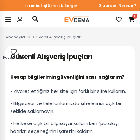
Siparişim Nerede ?
İstanbul içi ücretsiz kargo!
0
Anasayfa
Güvenli Alışveriş İpuçları
Güvenli Alışveriş İpuçları
Favorilerim
Hesap bilgilerimin güvenliğini nasıl sağlarım?
• Ziyaret ettiğiniz her site için farklı bir şifre kullanın.
• Bilgisayar ve telefonlarınızda şifrelerinizi açık bir
şekilde saklamayın.
• Herkese açık bir bilgisayar kullanırken “parolayı
hatırla” seçeneğinin işaretini kaldırın.