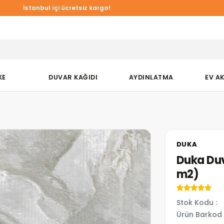
İstanbul içi ücretsiz kargo!
KE
DUVAR KAĞIDI
AYDINLATMA
EV A
DUKA
Duka Duv
m2)
Stok Kodu
Ürün Barkod