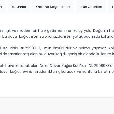
ri
Yorumlar
Ödeme Seçenekleri
Ürün Önerileri
T
rını şık ve modern bir hale getirmenin en kolay yolu. Doğanın hu
n bu duvar kağıdı, ister salonunuzda, ister yatak odanızda kullanabi
 Koi Plain DK.29989-3, uzun ömürlüdür ve solma yapmaz. Kolay u
kilde tasarlanmış olan bu duvar kağıdı, geniş bir alanda kullanım 
 hava katacak olan Duka Duvar Kağıdı Koi Plain DK.29989-3'ü terc
duvar kağıdı, evinizi sıradanlıktan çıkaracak ve konforlu bir atm