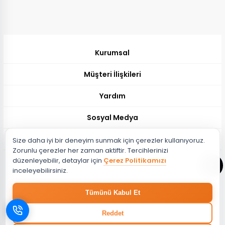
Kurumsal
Müşteri İlişkileri
Yardım
Sosyal Medya
Müşteri Hizmetleri
Size daha iyi bir deneyim sunmak için çerezler kullanıyoruz.
Zorunlu çerezler her zaman aktiftir. Tercihlerinizi
Müşteri Destek Hattı
düzenleyebilir, detaylar için
Çerez Politikamızı
444 51 26
inceleyebilirsiniz.
Müşteri Destek Maili
Tümünü Kabul Et
musteri@evdema.com
Whatsapp Destek Hattı
Reddet
05382788510