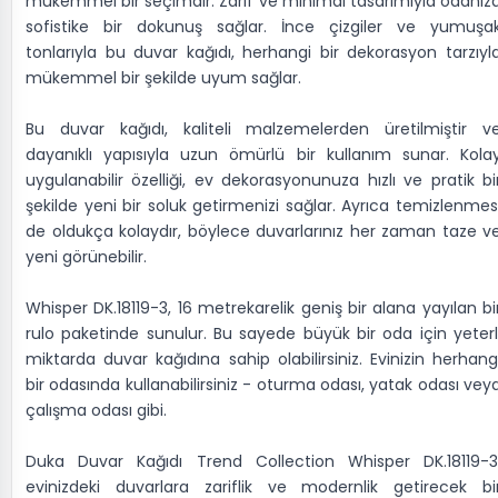
mükemmel bir seçimdir. Zarif ve minimal tasarımıyla odanız
sofistike bir dokunuş sağlar. İnce çizgiler ve yumuşa
tonlarıyla bu duvar kağıdı, herhangi bir dekorasyon tarzıyl
mükemmel bir şekilde uyum sağlar.
Bu duvar kağıdı, kaliteli malzemelerden üretilmiştir v
dayanıklı yapısıyla uzun ömürlü bir kullanım sunar. Kola
uygulanabilir özelliği, ev dekorasyonunuza hızlı ve pratik bi
şekilde yeni bir soluk getirmenizi sağlar. Ayrıca temizlenmes
de oldukça kolaydır, böylece duvarlarınız her zaman taze v
yeni görünebilir.
Whisper DK.18119-3, 16 metrekarelik geniş bir alana yayılan bi
rulo paketinde sunulur. Bu sayede büyük bir oda için yeterl
miktarda duvar kağıdına sahip olabilirsiniz. Evinizin herhang
bir odasında kullanabilirsiniz - oturma odası, yatak odası vey
çalışma odası gibi.
Duka Duvar Kağıdı Trend Collection Whisper DK.18119-3
evinizdeki duvarlara zariflik ve modernlik getirecek bi