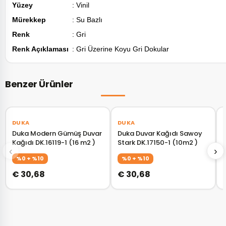
Yüzey
: Vinil
Mürekkep
: Su Bazlı
Renk
: Gri
Renk Açıklaması
: Gri Üzerine Koyu Gri Dokular
Benzer Ürünler
‹
›
‹
›
DUKA
DUKA
Duka Modern Gümüş Duvar
Duka Duvar Kağıdı Sawoy
Kağıdı DK.16119-1 (16 m2 )
Stark DK.17150-1 (10m2 )
‹
›
%0 + %10
%0 + %10
€ 30,68
€ 30,68