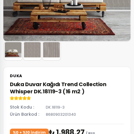
DUKA
Duka Duvar Kağıdı Trend Collection
Whisper DK.18119-3 (16 m2 )
Stok Kodu
DK.18119-3
Ürün Barkod
8680903201340
₺ 1.988,27
%0 + %10 İndirim
/ RUL