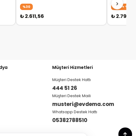
›
%30
%30 + %10
₺ 2.611,56
₺ 2.792,6
dya
Müşteri Hizmetleri
Müşteri Destek Hattı
444 51 26
Müşteri Destek Maili
musteri@evdema.com
Whatsapp Destek Hattı
05382788510