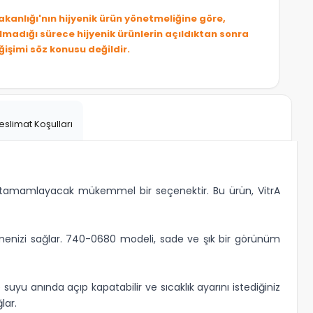
Bakanlığı'nın hijyenik ürün yönetmeliğine göre,
olmadığı sürece hijyenik ürünlerin açıldıktan sonra
ğişimi söz konusu değildir.
eslimat Koşulları
u tamamlayacak mükemmel bir seçenektir. Bu ürün, VitrA
menizi sağlar. 740-0680 modeli, sade ve şık bir görünüm
uyu anında açıp kapatabilir ve sıcaklık ayarını istediğiniz
lar.