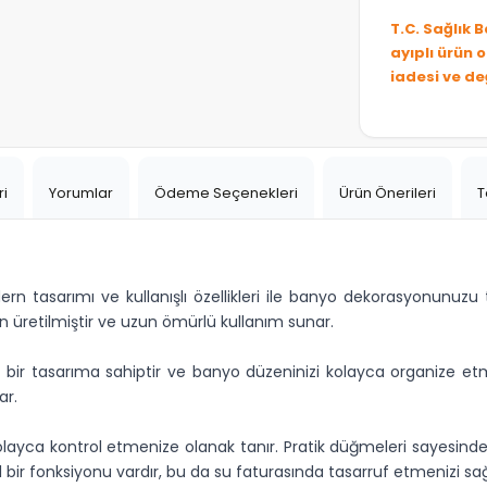
T.C. Sağlık 
ayıplı ürün 
iadesi ve de
ri
Yorumlar
Ödeme Seçenekleri
Ürün Önerileri
T
n tasarımı ve kullanışlı özellikleri ile banyo dekorasyonunuz
en üretilmiştir ve uzun ömürlü kullanım sunar.
ir tasarıma sahiptir ve banyo düzeninizi kolayca organize et
ar.
olayca kontrol etmenize olanak tanır. Pratik düğmeleri sayesinde s
l bir fonksiyonu vardır, bu da su faturasında tasarruf etmenizi sağ