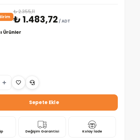
₺ 2.355,11
₺ 1.483,72
dirim
/ ADT
 Ürünler
ip
Değişim Garantisi
Kolay İade