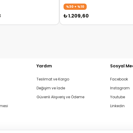
%30 + %10
8
₺ 1.209,60
Yardım
Sosyal Me
Teslimat ve Kargo
Facebook
Değişim ve İade
Instagram
Güvenli Alışveriş ve Ödeme
Youtube
şmesi
Linkedin
aşvuru Formu