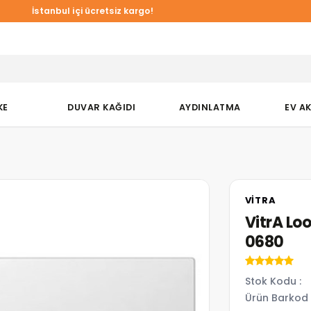
İstanbul içi ücretsiz kargo!
KE
DUVAR KAĞIDI
AYDINLATMA
EV A
VITRA
VitrA Lo
0680
Stok Kodu
Ürün Barkod