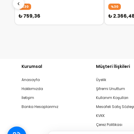
‹
A41461GR)
%30
%30
₺ 759,36
₺ 2.366,4
Kurumsal
Müşteri İlişkileri
Anasayfa
Üyelik
Hakkımızda
Şifremi Unuttum
İletişim
Kullanım Koşulları
Banka Hesaplarımız
Mesafeli Satış Sözle
KVKK
Çerez Politikası
Veri Sorumlusuna B