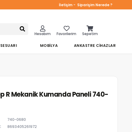
İletişim -
Siparişim Nerede ?
Hesabım
Favorilerim
Sepetim
KSESUARI
MOBİLYA
ANKASTRE CİHAZLAR
op R Mekanik Kumanda Paneli 740-
740-0680
8693405261972