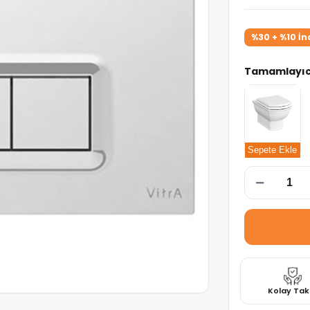
%30 + %10 İn
Tamamlayıcı
Kolay Tak