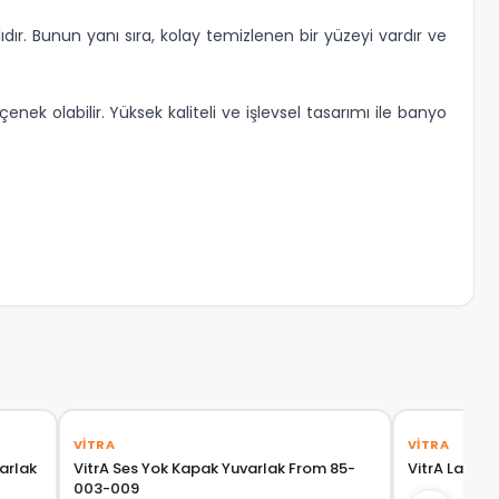
r. Bunun yanı sıra, kolay temizlenen bir yüzeyi vardır ve
ek olabilir. Yüksek kaliteli ve işlevsel tasarımı ile banyo
›
‹
›
‹
VITRA
VITRA
arlak
VitrA Ses Yok Kapak Yuvarlak From 85-
VitrA Lavabo
003-009