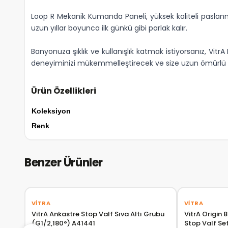
Loop R Mekanik Kumanda Paneli, yüksek kaliteli paslanm
uzun yıllar boyunca ilk günkü gibi parlak kalır.
Banyonuza şıklık ve kullanışlık katmak istiyorsanız, Vit
deneyiminizi mükemmelleştirecek ve size uzun ömürlü b
Ürün Özellikleri
Koleksiyon
Renk
Benzer Ürünler
‹
›
VITRA
VITRA
VitrA Ankastre Stop Valf Sıva Altı Grubu
VitrA Origin
(G1/2,180°) A41441
Stop Valf Se