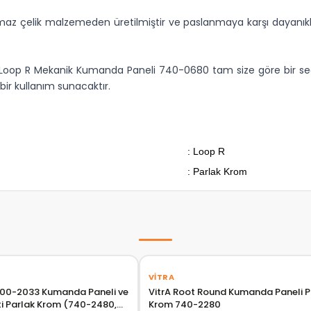
az çelik malzemeden üretilmiştir ve paslanmaya karşı dayanıklıdı
rA Loop R Mekanik Kumanda Paneli 740-0680 tam size göre bir seçen
ir kullanım sunacaktır.
: Loop R
: Parlak Krom
‹
VITRA
 800-2033 Kumanda Paneli ve
VitrA Root Round Kumanda Paneli P
ti Parlak Krom (740-2480,
Krom 740-2280