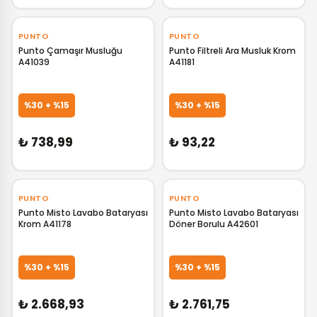
‹
›
‹
›
PUNTO
PUNTO
Punto Çamaşır Musluğu
Punto Filtreli Ara Musluk Krom
A41039
A41181
GELİNCE HABER VER
GELİNCE HABER VER
%30 + %15
%30 + %15
₺ 738,99
₺ 93,22
‹
›
‹
›
PUNTO
PUNTO
Punto Misto Lavabo Bataryası
Punto Misto Lavabo Bataryası
Krom A41178
Döner Borulu A42601
GELİNCE HABER VER
GELİNCE HABER VER
%30 + %15
%30 + %15
₺ 2.668,93
₺ 2.761,75