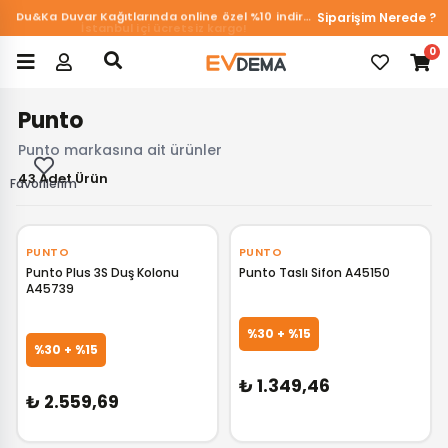
Siparişim Nerede ?
Du&Ka Duvar Kağıtlarında online özel %10 indirim!
0
Punto
Punto markasına ait ürünler
43 Adet Ürün
Favorilerim
‹
›
PUNTO
PUNTO
Punto Plus 3S Duş Kolonu
Punto Taslı Sifon A45150
A45739
GELİNCE HABER VER
GELİNCE HABER VER
%30 + %15
%30 + %15
₺ 1.349,46
₺ 2.559,69