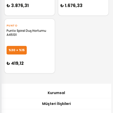
₺ 3.876,31
₺ 1.676,33
‹
›
PUNTO
Punto Spiral Duş Hortumu
A45131
GELİNCE HABER VER
%30 + %15
₺ 419,12
Kurumsal
Müşteri İlişkileri