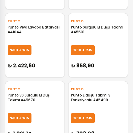
‹
›
‹
›
PUNTO
PUNTO
Punto Viva Lavabo Bataryası
Punto Sürgülü El Duşu Takımı
A41044
A45501
GELİNCE HABER VER
GELİNCE HABER VER
%30 + %15
%30 + %15
₺ 2.422,60
₺ 858,90
‹
›
‹
›
PUNTO
PUNTO
Punto 3S Sürgülü El Duş
Punto Elduşu Takımı 3
Takımı A45670
Fonksiyonlu A45499
GELİNCE HABER VER
GELİNCE HABER VER
%30 + %15
%30 + %15