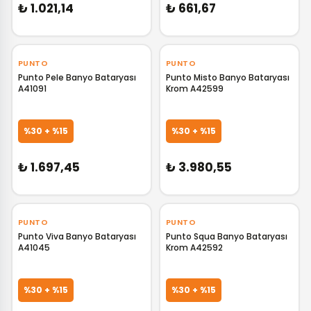
₺ 1.021,14
₺ 661,67
‹
›
‹
›
PUNTO
PUNTO
Punto Pele Banyo Bataryası
Punto Misto Banyo Bataryası
A41091
Krom A42599
GELİNCE HABER VER
GELİNCE HABER VER
%30 + %15
%30 + %15
₺ 1.697,45
₺ 3.980,55
‹
›
‹
›
PUNTO
PUNTO
Punto Viva Banyo Bataryası
Punto Squa Banyo Bataryası
A41045
Krom A42592
GELİNCE HABER VER
GELİNCE HABER VER
%30 + %15
%30 + %15