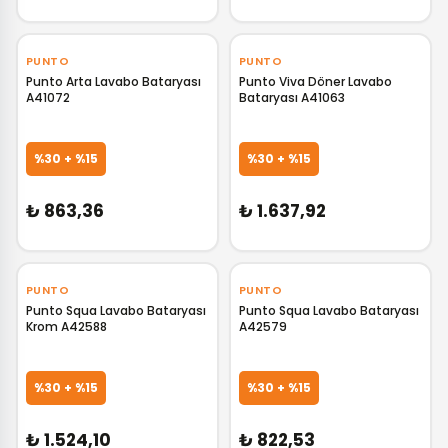
‹
›
‹
›
PUNTO
PUNTO
Punto Arta Lavabo Bataryası
Punto Viva Döner Lavabo
A41072
Bataryası A41063
GELİNCE HABER VER
GELİNCE HABER VER
%30 + %15
%30 + %15
₺ 863,36
₺ 1.637,92
‹
›
‹
›
PUNTO
PUNTO
Punto Squa Lavabo Bataryası
Punto Squa Lavabo Bataryası
Krom A42588
A42579
GELİNCE HABER VER
GELİNCE HABER VER
%30 + %15
%30 + %15
₺ 1.524,10
₺ 822,53