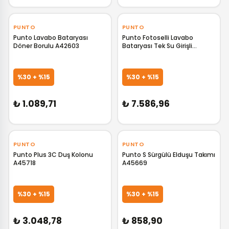
‹
›
‹
›
PUNTO
PUNTO
Punto Lavabo Bataryası
Punto Fotoselli Lavabo
Döner Borulu A42603
Bataryası Tek Su Girişli
Elektrikli A47175
GELİNCE HABER VER
GELİNCE HABER VER
%30 + %15
%30 + %15
₺ 1.089,71
₺ 7.586,96
‹
›
‹
›
PUNTO
PUNTO
Punto Plus 3C Duş Kolonu
Punto S Sürgülü Elduşu Takımı
A45718
A45669
GELİNCE HABER VER
GELİNCE HABER VER
%30 + %15
%30 + %15
₺ 3.048,78
₺ 858,90