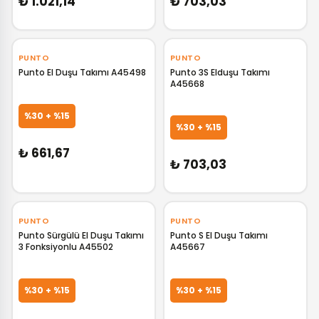
₺ 1.021,14
₺ 703,03
‹
›
‹
›
PUNTO
PUNTO
Punto El Duşu Takımı A45498
Punto 3S Elduşu Takımı
A45668
GELİNCE HABER VER
GELİNCE HABER VER
%30 + %15
%30 + %15
₺ 661,67
₺ 703,03
‹
›
‹
›
PUNTO
PUNTO
Punto Sürgülü El Duşu Takımı
Punto S El Duşu Takımı
3 Fonksiyonlu A45502
A45667
GELİNCE HABER VER
GELİNCE HABER VER
%30 + %15
%30 + %15