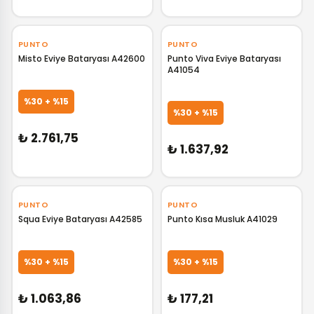
‹
›
‹
›
PUNTO
PUNTO
Misto Eviye Bataryası A42600
Punto Viva Eviye Bataryası
A41054
GELİNCE HABER VER
GELİNCE HABER VER
%30 + %15
%30 + %15
₺ 2.761,75
₺ 1.637,92
‹
›
‹
›
PUNTO
PUNTO
Squa Eviye Bataryası A42585
Punto Kısa Musluk A41029
GELİNCE HABER VER
GELİNCE HABER VER
%30 + %15
%30 + %15
₺ 1.063,86
₺ 177,21