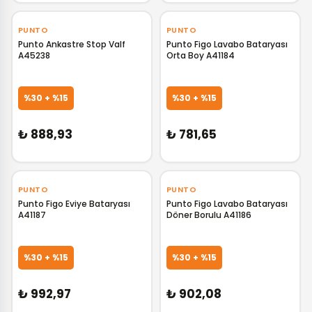
‹
›
‹
›
PUNTO
PUNTO
Punto Ankastre Stop Valf
Punto Figo Lavabo Bataryası
A45238
Orta Boy A41184
GELİNCE HABER VER
GELİNCE HABER VER
%30 + %15
%30 + %15
₺ 888,93
₺ 781,65
‹
›
‹
›
PUNTO
PUNTO
Punto Figo Eviye Bataryası
Punto Figo Lavabo Bataryası
A41187
Döner Borulu A41186
GELİNCE HABER VER
GELİNCE HABER VER
%30 + %15
%30 + %15
₺ 992,97
₺ 902,08