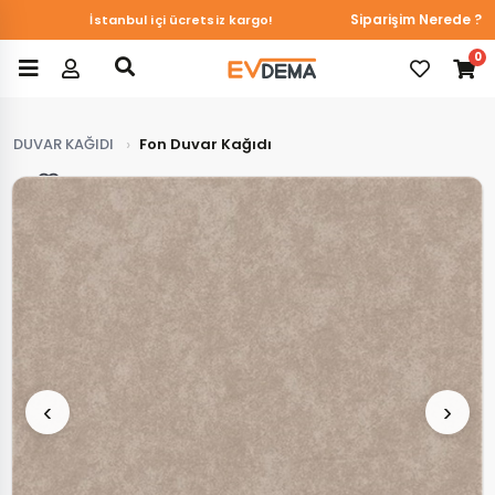
Du&Ka Duvar Kağıtlarında online özel %10 indirim!
Siparişim Nerede ?
İstanbul içi ücretsiz kargo!
0
DUVAR KAĞIDI
Fon Duvar Kağıdı
Favorilerim
‹
›