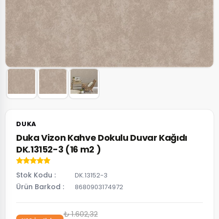
DUKA
Duka Vizon Kahve Dokulu Duvar Kağıdı
DK.13152-3 (16 m2 )
Stok Kodu
DK.13152-3
Ürün Barkod
8680903174972
₺ 1.602,32