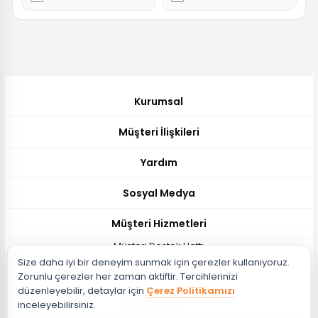
Kurumsal
Müşteri İlişkileri
Yardım
Sosyal Medya
Müşteri Hizmetleri
Müşteri Destek Hattı
Size daha iyi bir deneyim sunmak için çerezler kullanıyoruz.
444 51 26
Zorunlu çerezler her zaman aktiftir. Tercihlerinizi
Müşteri Destek Maili
düzenleyebilir, detaylar için
Çerez Politikamızı
musteri@evdema.com
inceleyebilirsiniz.