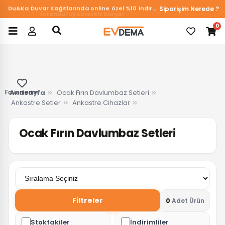
Siparişim Nerede ?
Du&Ka Duvar Kağıtlarında online özel %10 indirim!
İstanbul içi ücretsiz kargo!
0
Favorilerim
Anasayfa
Ocak Fırın Davlumbaz Setleri
Ankastre Setler
Ankastre Cihazlar
Ocak Fırın Davlumbaz Setleri
Filtreler
0
Adet Ürün
Stoktakiler
İndirimliler