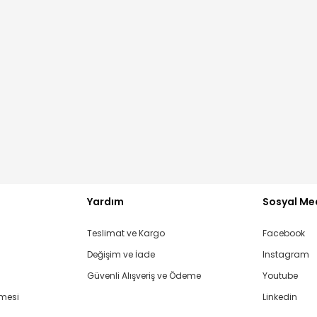
GELİNCE HABER VER
GELİNCE HABER VER
Yardım
Sosyal Me
Teslimat ve Kargo
Facebook
Değişim ve İade
Instagram
Güvenli Alışveriş ve Ödeme
Youtube
şmesi
Linkedin