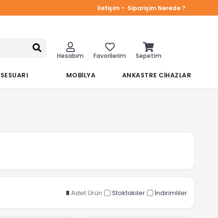
İletişim -
Siparişim Nerede ?
Hesabım
Favorilerim
Sepetim
KSESUARI
MOBİLYA
ANKASTRE CİHAZLAR
8
Adet Ürün
Stoktakiler
İndirimliler