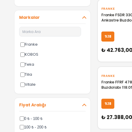
FRANKE
Franke FSDR 330
Markalar
Ankastre Buzdo
118.0627.481 F11
%18
Franke
₺ 42.763,0
KOBOS
Teka
Tilia
FRANKE
Franke FFRF 478
Vitale
Buzdolabı 118.0
F118.0544.351
%18
Fiyat Aralığı
₺ 27.388,0
0 ₺ - 100 ₺
100 ₺ - 200 ₺