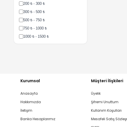
200 ₺ - 300 ₺
300 ₺ - 500 ₺
500 ₺ - 750 ₺
750 ₺ - 1000 ₺
1000 ₺ - 1500 ₺
1500 ₺ - 2000 ₺
2000 ₺ - 3000 ₺
3000 ₺ - 5000 ₺
5000 ₺ - 7500 ₺
7500 ₺ - 10000 ₺
Kurumsal
Müşteri İlişkileri
10000 ₺ - 15000 ₺
Anasayfa
Üyelik
15000 ₺ - 25000 ₺
Hakkımızda
Şifremi Unuttum
25000 ₺ - 50000 ₺
İletişim
Kullanım Koşulları
Banka Hesaplarımız
Mesafeli Satış Sözle