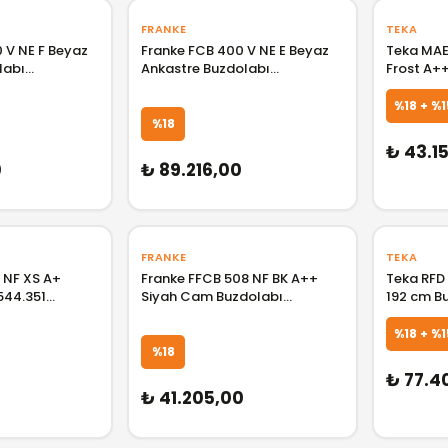
FRANKE
TEKA
 V NE F Beyaz
Franke FCB 400 V NE E Beyaz
Teka MAE
labı
Ankastre Buzdolabı
Frost A++ Enerji Seviyeli
8.0627.481
118.0629.526 F118.0629.526
Buzdolab
TK.11340
%18 + %1
%18
₺ 43.1
0
₺ 89.216,00
FRANKE
TEKA
 NF XS A+
Franke FFCB 508 NF BK A++
Teka RFD 
544.351
Siyah Cam Buzdolabı
192 cm B
118.0571.459 F118.0571.459
11343000
%18 + %1
GELİNCE HABER VER
GELİNCE HABER VER
%18
₺ 77.40
0
₺ 41.205,00