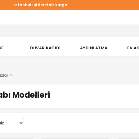
İstanbul içi ücretsiz kargo!
KE
DUVAR KAĞIDI
AYDINLATMA
EV A
zlar
bı Modelleri