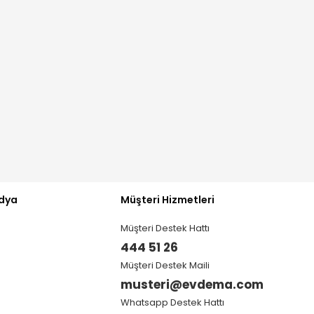
GELİNCE HABER VER
GELİNCE HABER 
dya
Müşteri Hizmetleri
Müşteri Destek Hattı
444 51 26
Müşteri Destek Maili
musteri@evdema.com
Whatsapp Destek Hattı