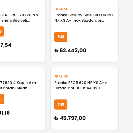
FRANKE
STRO RBF 78720 No
Franke Side by Side FRFD 6020
NF XS A+ Inox Buzdolabı
ı 113400000
118.0319.485 F118.0319.485
0000
5
%18
57,54
₺ 62.443,00
FRANKE
77820 4 Kapılı A++
Franke FFCB 620 NF XS A++
uzdolabı Siyah
Buzdolabı 118.0544.323
4 TK.113430004
F118.0544.323
5
GELİNCE HABER VER
GELİNCE HABER 
%18
1,16
₺ 45.797,00