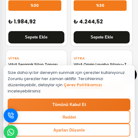
%30
%30
₺ 1.984,92
₺ 4.244,52
‹
›
‹
›
VITRA
VITRA
VitrA Seramik Sifon Tapası
VitrA Origin Lavabo Sifonu-T
Mat Siyah 6392L083-0159
Tipi Bakır A4512326
Size daha iyi bir deneyim sunmak için çerezler kullanıyoruz.
Zorunlu çerezler her zaman aktiftir. Tercihlerinizi
düzenleyebilir, detaylar için
Çerez Politikamızı
%30
%30 + %10
inceleyebilirsiniz.
₺ 2.807,28
₺ 5.679,91
Tümünü Kabul Et
Reddet
Ayarları Düzenle
‹
›
‹
›