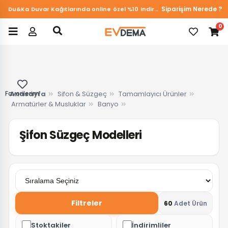
Siparişim Nerede ?
Du&Ka Duvar Kağıtlarında online özel %10 indirim!
0
Favorilerim
Anasayfa
Sifon & Süzgeç
Tamamlayıcı Ürünler
Armatürler & Musluklar
Banyo
Şifon Süzgeç Modelleri
Filtreler
60
Adet Ürün
Stoktakiler
İndirimliler