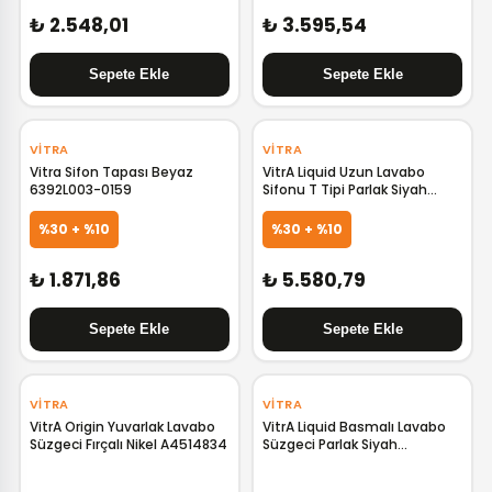
₺ 2.548,01
₺ 3.595,54
‹
›
‹
›
VITRA
VITRA
Vitra Sifon Tapası Beyaz
VitrA Liquid Uzun Lavabo
6392L003-0159
Sifonu T Tipi Parlak Siyah
A4512439
%30 + %10
%30 + %10
₺ 1.871,86
₺ 5.580,79
‹
›
‹
›
VITRA
VITRA
VitrA Origin Yuvarlak Lavabo
VitrA Liquid Basmalı Lavabo
Süzgeci Fırçalı Nikel A4514834
Süzgeci Parlak Siyah
A4517039