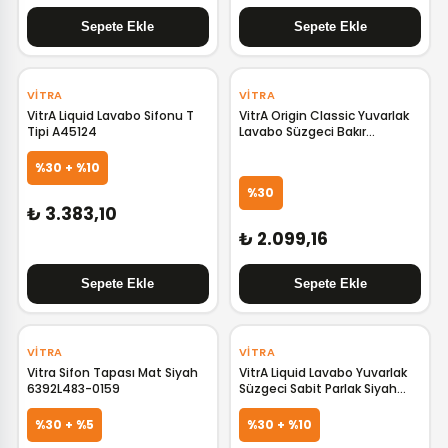
‹
›
‹
›
VITRA
VITRA
VitrA Liquid Lavabo Sifonu T
VitrA Origin Classic Yuvarlak
Tipi A45124
Lavabo Süzgeci Bakır
A4514929
%30 + %10
%30
₺ 3.383,10
₺ 2.099,16
‹
›
VITRA
VITRA
Vitra Sifon Tapası Mat Siyah
VitrA Liquid Lavabo Yuvarlak
6392L483-0159
Süzgeci Sabit Parlak Siyah
A4516939
%30 + %5
%30 + %10