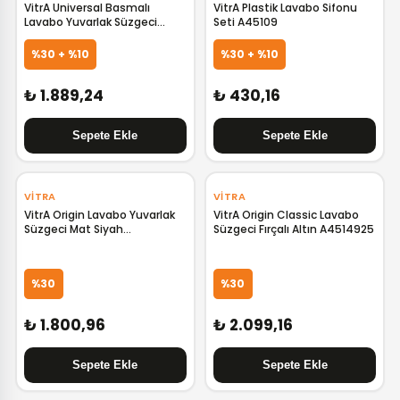
VitrA Universal Basmalı
VitrA Plastik Lavabo Sifonu
Lavabo Yuvarlak Süzgeci
Seti A45109
Parlak Siyah A4514939
%30 + %10
%30 + %10
₺ 1.889,24
₺ 430,16
‹
›
VITRA
VITRA
VitrA Origin Lavabo Yuvarlak
VitrA Origin Classic Lavabo
Süzgeci Mat Siyah
Süzgeci Fırçalı Altın A4514925
A4514836WTC
%30
%30
₺ 1.800,96
₺ 2.099,16