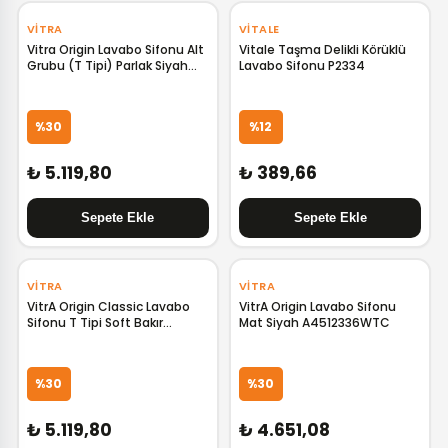
‹
›
VITRA
VITALE
Vitra Origin Lavabo Sifonu Alt
Vitale Taşma Delikli Körüklü
Grubu (T Tipi) Parlak Siyah
Lavabo Sifonu P2334
A4512339
%30
%12
₺ 5.119,80
₺ 389,66
‹
›
‹
›
VITRA
VITRA
VitrA Origin Classic Lavabo
VitrA Origin Lavabo Sifonu
Sifonu T Tipi Soft Bakır
Mat Siyah A4512336WTC
A4512329
%30
%30
₺ 5.119,80
₺ 4.651,08