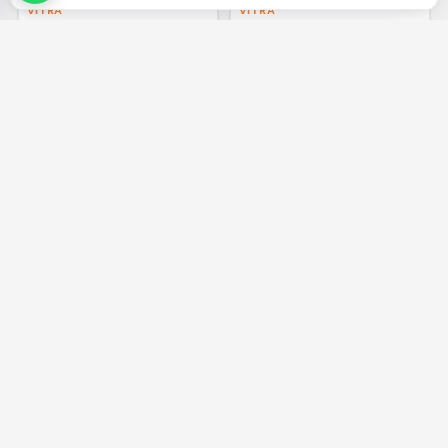
VITRA
VITRA
VitrA Origin Lavabo Sifonu T
VitrA Lavabo Yuvarlak Süzgeci
Tipi Mat Siyah A4512336
Sabit A45137
GELİNCE HABER VER
%30 + %10
%30 + %10
₺ 7.094,74
₺ 831,60
‹
›
‹
›
VITRA
VITRA
VitrA Plastik Lavabo Sifonu
VitrA Lavabo Sifonu P Tipi
Seti P Tipi A45110
A45118
GELİNCE HABER VER
GELİNCE HABER VER
%30 + %10
%30
₺ 559,44
₺ 1.939,56