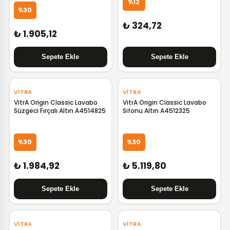
%12
%30
₺ 324,72
₺ 1.905,12
‹
›
‹
›
VITRA
VITRA
VitrA Origin Classic Lavabo
VitrA Origin Classic Lavabo
Süzgeci Fırçalı Altın A4514825
Sifonu Altın A4512325
%30
%30
₺ 1.984,92
₺ 5.119,80
‹
›
VITRA
VITRA