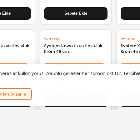
SYSTEM
SYSTEM
Uzun Havluluk
System Nowo Uzun Havluluk
System X-
Krom 48 cm
Krom 45 
4CR
BA10018001004CR
5
%15
rezler kullanıyoruz. Zorunlu çerezler her zaman aktiftir. Tercihleri
₺ 2.110,38
₺ 4.157
rları Düzenle
SYSTEM
VITRA
vluluk 60 cm
System Banyo Havlu Rafı
VitrA Ori
Siyah BA1022039AL6
Mat Siya