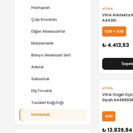
Havlupan
VITRA
VitrA Arkitekta 
Çöp Kovaları
A44351
Diğer Aksesuarlar
%30 + %10
Malzemelik
₺ 4.413,53
Banyo Aksesuar Seti
Askılık
Sabunluk
VITRA
Diş Fırcalık
VitrA Origin Üçl
Siyah A448993
Tuvalet Kağıtlığı
Havluluk
%30
₺ 13.839,84