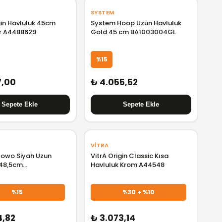
SYSTEM
gin Havluluk 45cm
System Hoop Uzun Havluluk
ır A4488629
Gold 45 cm BA1003004GL
%15
7,00
₺ 4.055,52
VITRA
owo Siyah Uzun
VitrA Origin Classic Kısa
 48,5cm
Havluluk Krom A44548
001004AL6
%15
%30 + %10
4,82
₺ 3.073,14