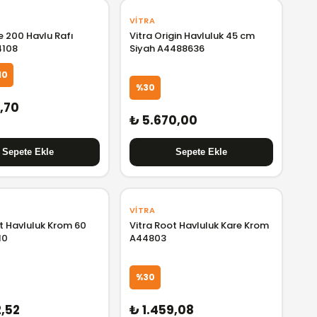
VITRA
e 200 Havlu Rafı
Vitra Origin Havluluk 45 cm
4108
Siyah A4488636
10
%30
0,70
₺ 5.670,00
VITRA
t Havluluk Krom 60
Vitra Root Havluluk Kare Krom
10
A44803
%30
2,52
₺ 1.459,08