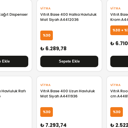
VITRA
VITRA
Kağıt Dispenser
VitrA Base 400 Halka Havluluk
VitrA Bas
Mat Siyah A4412036
Krom A4
%30 + %
%30
₺ 6.71
₺ 6.289,78
VITRA
VITRA
ü Havluluk Rafı
VitrA Base 400 Uzun Havluluk
VitrA Roo
6
Mat Siyah A4411936
cm A448
%30
%30
₺ 7.293,74
₺ 2.52