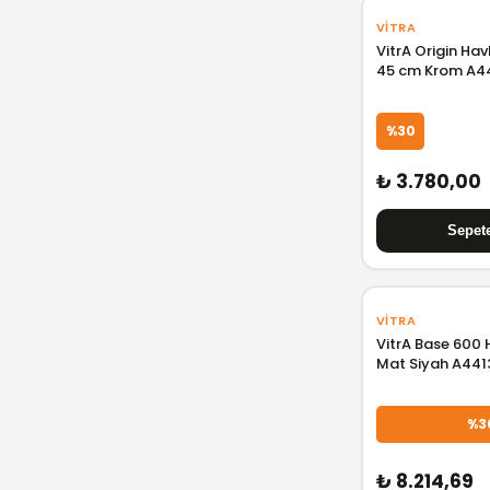
VITRA
VitrA Origin Hav
45 cm Krom A4
%30
₺ 3.780,00
VITRA
VitrA Base 600 
Mat Siyah A441
%3
₺ 8.214,69