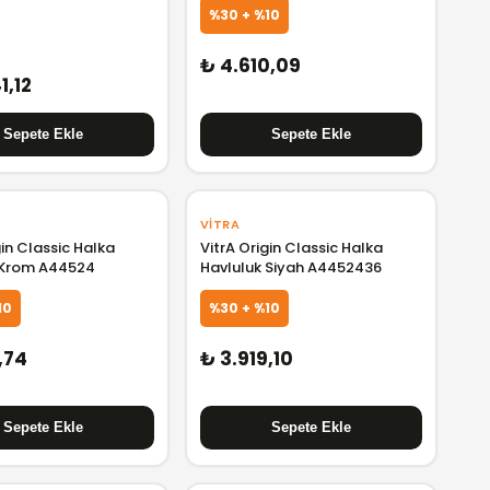
%30 + %10
₺ 4.610,09
1,12
VITRA
gin Classic Halka
VitrA Origin Classic Halka
 Krom A44524
Havluluk Siyah A4452436
10
%30 + %10
,74
₺ 3.919,10