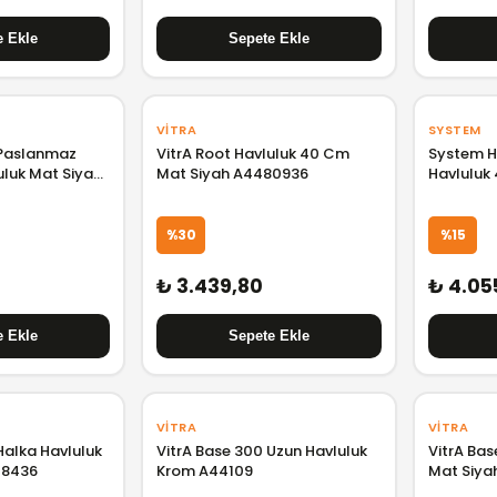
VITRA
SYSTEM
 Paslanmaz
VitrA Root Havluluk 40 Cm
System H
uluk Mat Siyah
Mat Siyah A4480936
Havluluk
BA10003
%30
%15
₺ 3.439,80
₺ 4.05
VITRA
VITRA
Halka Havluluk
VitrA Base 300 Uzun Havluluk
VitrA Bas
08436
Krom A44109
Mat Siya