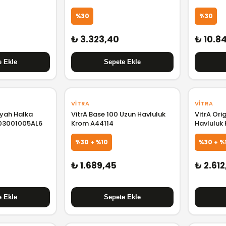
%30
%30
₺ 3.323,40
₺ 10.84
VITRA
VITRA
yah Halka
VitrA Base 100 Uzun Havluluk
VitrA Ori
003001005AL6
Krom A44114
Havluluk
%30 + %10
%30 + %
₺ 1.689,45
₺ 2.612