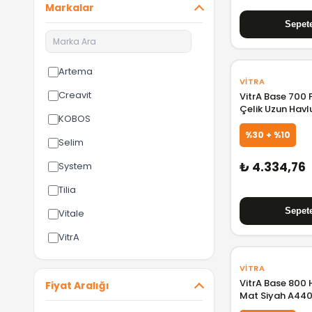
Markalar
Artema
VITRA
Creavit
VitrA Base 700
Çelik Uzun Havl
KOBOS
A4407036
%30 + %10
Selim
₺ 4.334,76
System
Tilia
Vitale
VitrA
VITRA
VitrA Base 800 
Fiyat Aralığı
Mat Siyah A44