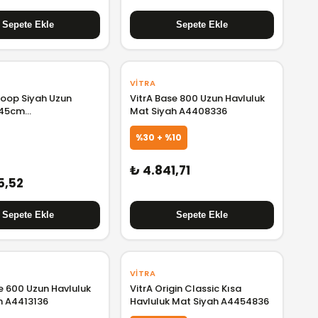
VITRA
oop Siyah Uzun
VitrA Base 800 Uzun Havluluk
 45cm
Mat Siyah A4408336
001004AL6
%30 + %10
₺ 4.841,71
5,52
VITRA
e 600 Uzun Havluluk
VitrA Origin Classic Kısa
h A4413136
Havluluk Mat Siyah A4454836