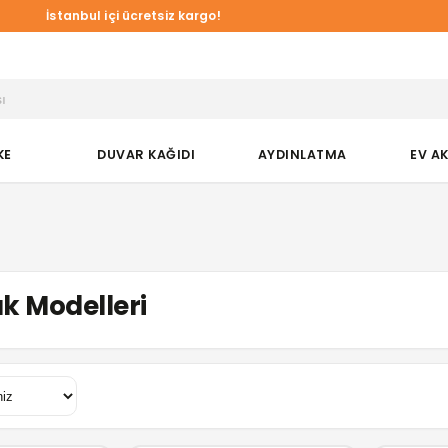
a Duvar Kağıtlarında online özel %10 indirim!
İstanbul içi ücretsiz kargo!
KE
DUVAR KAĞIDI
AYDINLATMA
EV A
k Modelleri