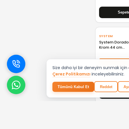
SYSTEM
System Dorado 
Krom 44 cm
BA1002000100
%1
Size daha iyi bir deneyim sunmak için çe
Çerez Politikamızı
inceleyebilirsiniz.
₺ 2.911,08
Tümünü Kabul Et
Reddet
Aya
VITRA
VitrA Origin Ha
Krom A44897