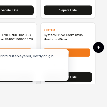
SYSTEM
Trail Uzun Havluluk
System Pruva Krom Uzun
cm BA10011001004CR
Havluluk 45cm
BA10004001004CR
%15
%15
nizi düzenleyebilir, detaylar için
,52
₺ 2.647,92
SYSTEM
gin Classic Havlu Rafı
System Pureline Altın Renk
h A4452536
45cm Uzun Havluluk