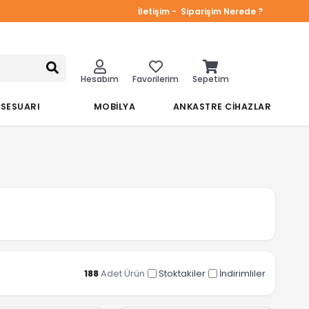
İletişim -
Siparişim Nerede ?
Hesabım
Favorilerim
Sepetim
KSESUARI
MOBİLYA
ANKASTRE CİHAZLAR
188
Adet Ürün
Stoktakiler
İndirimliler