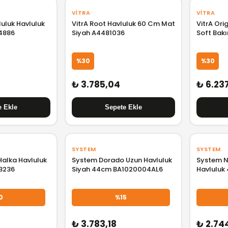
VITRA
VITRA
luluk Havluluk
VitrA Root Havluluk 60 Cm Mat
VitrA Ori
4886
Siyah A4481036
Soft Bak
%30
%30
₺ 3.785,04
₺ 6.23
SYSTEM
SYSTEM
Halka Havluluk
System Dorado Uzun Havluluk
System N
3236
Siyah 44cm BA1020004AL6
Havluluk
BA10018
0
%15
₺ 3.783,18
₺ 2.74