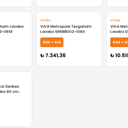
VITRA
VITRA
haltı Lavabo
VitrA Metropole Tezgahaltı
VitrA Me
3-0618
Lavabo 5668B003-1083
Lavabo D
Beyaz 75
%30 + %10
%30 + %
GELİNCE HABER VER
GELİNCE HABER VER
₺ 7.341,36
₺ 10.51
ür Deliksiz
abo 60 cm
2
GELİNCE HABER VER
GELİNCE HABER VER