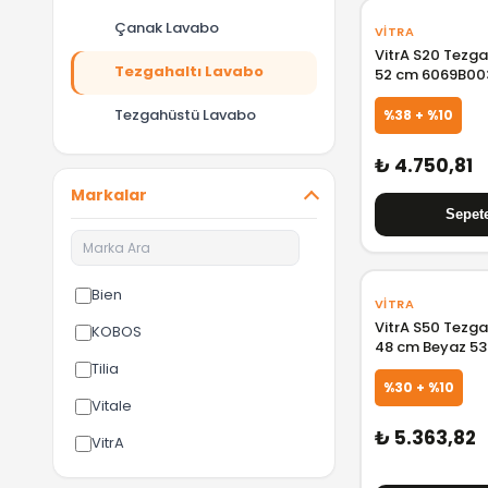
Çanak Lavabo
VITRA
VitrA S20 Tezga
Tezgahaltı Lavabo
52 cm 6069B00
Tezgahüstü Lavabo
%38 + %10
₺ 4.750,81
Markalar
Bien
VITRA
VitrA S50 Tezga
KOBOS
48 cm Beyaz 5
Tilia
%30 + %10
Vitale
₺ 5.363,82
VitrA