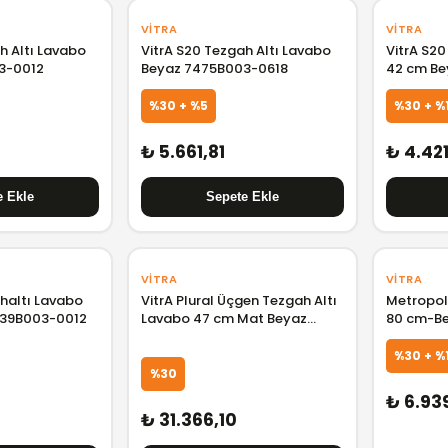
VITRA
VITRA
h Altı Lavabo
VitrA S20 Tezgah Altı Lavabo
VitrA S2
3-0012
Beyaz 7475B003-0618
42 cm Be
%30 + %5
%30 + %
₺ 5.661,81
₺ 4.42
VITRA
VITRA
haltı Lavabo
VitrA Plural Üçgen Tezgah Altı
Metropol
339B003-0012
Lavabo 47 cm Mat Beyaz
80 cm-B
7812B401-1083
%30 + %
%30
₺ 6.93
₺ 31.366,10