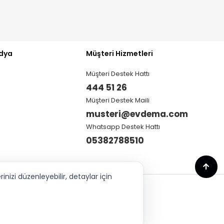
dya
Müşteri Hizmetleri
Müşteri Destek Hattı
444 51 26
Müşteri Destek Maili
musteri@evdema.com
Whatsapp Destek Hattı
05382788510
nizi düzenleyebilir, detaylar için