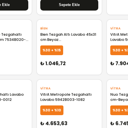
BIEN
VITRA
 Tezgahaltı
Bien Tezgah Altı Lavabo 45x31
VitrA Me
cm 7534B020-
cm Beyaz
Lavabo 5
TPLA04501VD0W3000
%30 + %15
%30 + %
₺ 1.046,72
₺ 7.90
VITRA
VITRA
haltı Lavabo
VitrA Metropole Tezgahaltı
Nuo Tezg
3-0012
Lavabo 5942B003-1082
cm-Beya
%30 + %10
%30 + %
GELİNCE HABER VER
GELİNCE HABER VER
₺ 4.653,63
₺ 6.74