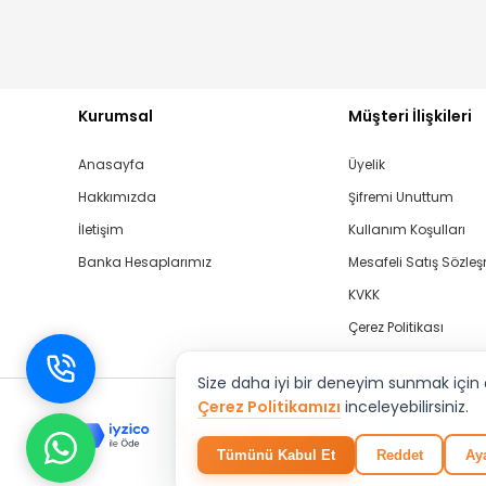
Kurumsal
Müşteri İlişkileri
Anasayfa
Üyelik
Hakkımızda
Şifremi Unuttum
İletişim
Kullanım Koşulları
Banka Hesaplarımız
Mesafeli Satış Sözle
KVKK
Çerez Politikası
Veri Sorumlusuna B
Size daha iyi bir deneyim sunmak için çe
Çerez Politikamızı
inceleyebilirsiniz.
Tümünü Kabul Et
Reddet
Aya