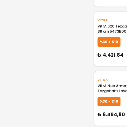
15000 ₺ - 25000 ₺
25000 ₺ - 50000 ₺
VITRA
VitrA S20 Tezga
38 cm 5473B00
%30 + %10
₺ 4.421,84
VITRA
VitrA Nuo Armat
Tezgahaltı Lav
7434B003-108
%30 + %10
₺ 6.494,80