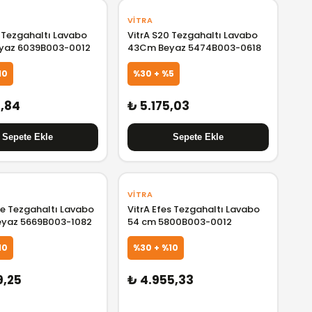
VITRA
0 Tezgahaltı Lavabo
VitrA S20 Tezgahaltı Lavabo
yaz 6039B003-0012
43Cm Beyaz 5474B003-0618
10
%30 + %5
1,84
₺ 5.175,03
VITRA
e Tezgahaltı Lavabo
VitrA Efes Tezgahaltı Lavabo
eyaz 5669B003-1082
54 cm 5800B003-0012
10
%30 + %10
9,25
₺ 4.955,33