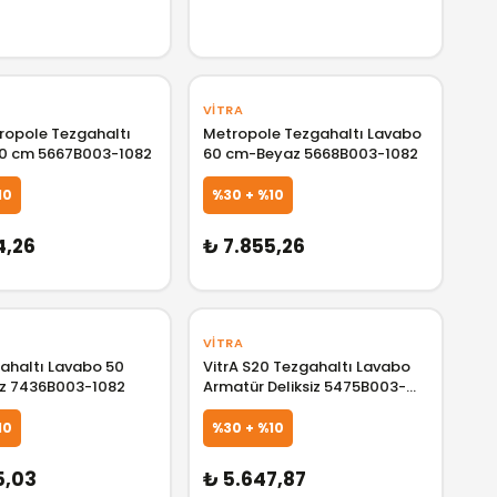
VITRA
tropole Tezgahaltı
Metropole Tezgahaltı Lavabo
0 cm 5667B003-1082
60 cm-Beyaz 5668B003-1082
GELİNCE HABER VER
GELİNCE HABER 
10
%30 + %10
4,26
₺ 7.855,26
VITRA
ahaltı Lavabo 50
VitrA S20 Tezgahaltı Lavabo
z 7436B003-1082
Armatür Deliksiz 5475B003-
0618
10
%30 + %10
GELİNCE HABER VER
GELİNCE HABER 
5,03
₺ 5.647,87