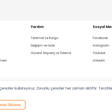
Yardım
Sosyal Me
GELİNCE HABER VER
Teslimat ve Kargo
Facebook
Değişim ve İade
Instagram
Güvenli Alışveriş ve Ödeme
Youtube
şmesi
Linkedin
aşvuru Formu
rezler kullanıyoruz. Zorunlu çerezler her zaman aktiftir. Tercihleri
rları Düzenle