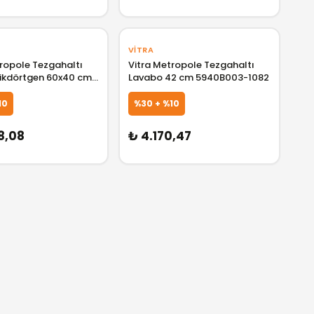
VITRA
tropole Tezgahaltı
Vitra Metropole Tezgahaltı
ikdörtgen 60x40 cm
Lavabo 42 cm 5940B003-1082
35B003-1082
10
%30 + %10
GELİNCE HABER VER
GELİNCE HABER 
8,08
₺ 4.170,47
GELİNCE HABER VER
GELİNCE HABER 