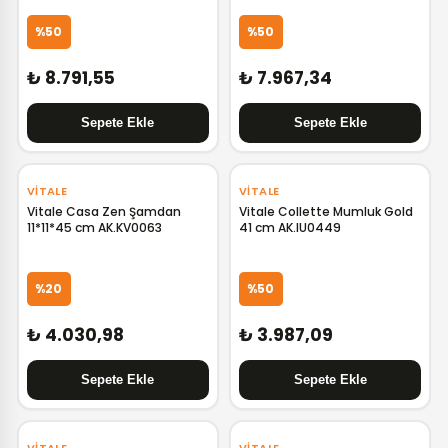
%50
%50
₺ 8.791,55
₺ 7.967,34
VITALE
VITALE
Vitale Casa Zen Şamdan
Vitale Collette Mumluk Gold
11*11*45 cm AK.KV0063
41 cm AK.IU0449
%20
%50
₺ 4.030,98
₺ 3.987,09