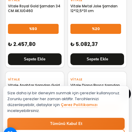
VITALE
VITALE
Vitale Royal Gold Şamdan 34
Vitale Metal Jolıe Şamdan
CM AK.IU0460
12*12,5*31 cm
%50
%20
₺ 2.457,80
₺ 5.082,37
VITALE
VITALE
Vitale Anahtar Şamdan Gold
Vitale Diana Bronz Şamdan
24 cm AK.JD0129
39 cm AK.JE0065
Size daha iyi bir deneyim sunmak için çerezler kullanıyoruz.
Zorunlu çerezler her zaman aktiftir. Tercihlerinizi
düzenleyebilir, detaylar için
Çerez Politikamızı
%20
%50
inceleyebilirsiniz.
₺ 5.170,04
₺ 2.748,43
Tümünü Kabul Et