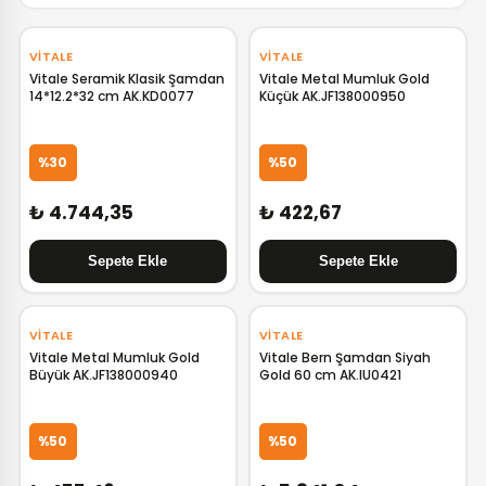
VITALE
VITALE
Vitale Seramik Klasik Şamdan
Vitale Metal Mumluk Gold
14*12.2*32 cm AK.KD0077
Küçük AK.JF138000950
%30
%50
₺ 4.744,35
₺ 422,67
VITALE
VITALE
Vitale Metal Mumluk Gold
Vitale Bern Şamdan Siyah
Büyük AK.JF138000940
Gold 60 cm AK.IU0421
%50
%50