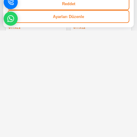
Reddet
Ayarları Düzenle
VITALE
VITALE
Vitale Anahtar Şamdan Gold
Vitale Yakut Gold Şamdan
16 cm AK.JD0127
Büyük AK.JE0170
%20
%50
₺ 4.824,05
₺ 3.136,36
VITALE
VITALE
Vitale Metal Üçlü Mumluk
Vitale Torche Gold Şamdan
10*15*31 cm AK.JA0265
70 cm AK.JD0096