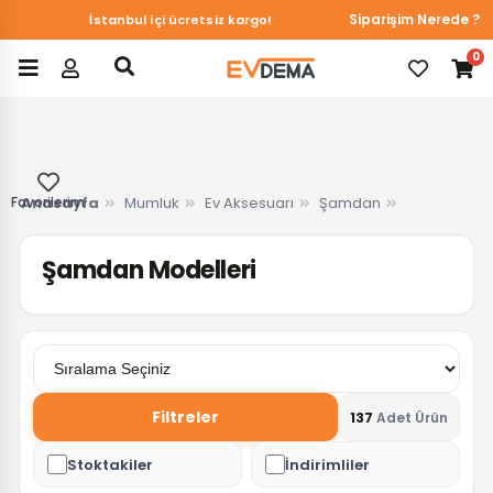
Siparişim Nerede ?
İstanbul içi ücretsiz kargo!
0
Favorilerim
Anasayfa
Mumluk
Ev Aksesuarı
Şamdan
Şamdan Modelleri
Filtreler
137
Adet Ürün
Stoktakiler
İndirimliler