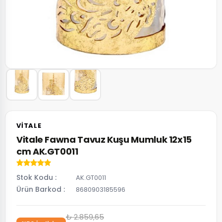
VITALE
Vitale Fawna Tavuz Kuşu Mumluk 12x15
cm AK.GT0011
Stok Kodu
AK.GT0011
Ürün Barkod
8680903185596
₺ 2.859,65