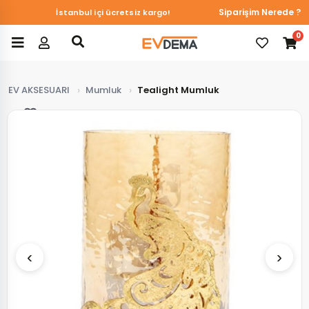
Siparişim Nerede ?
İstanbul içi ücretsiz kargo!
0
EV AKSESUARI
Mumluk
Tealight Mumluk
Favorilerim
‹
›