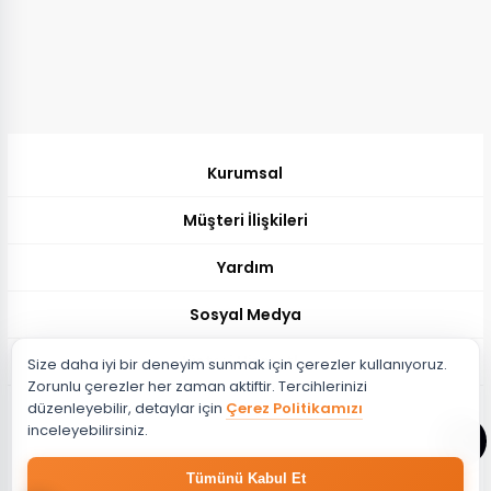
Kurumsal
Müşteri İlişkileri
Yardım
Sosyal Medya
Müşteri Hizmetleri
Size daha iyi bir deneyim sunmak için çerezler kullanıyoruz.
Zorunlu çerezler her zaman aktiftir. Tercihlerinizi
Müşteri Destek Hattı
düzenleyebilir, detaylar için
Çerez Politikamızı
444 51 26
inceleyebilirsiniz.
Müşteri Destek Maili
Tümünü Kabul Et
musteri@evdema.com