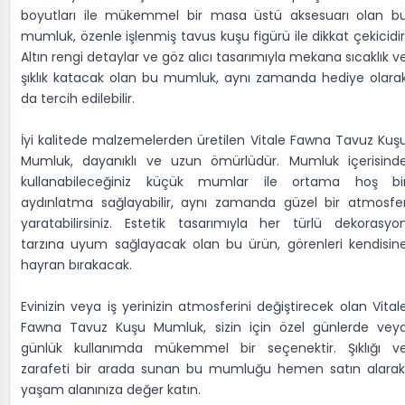
boyutları ile mükemmel bir masa üstü aksesuarı olan b
mumluk, özenle işlenmiş tavus kuşu figürü ile dikkat çekicidir
Altın rengi detaylar ve göz alıcı tasarımıyla mekana sıcaklık v
şıklık katacak olan bu mumluk, aynı zamanda hediye olara
da tercih edilebilir.
İyi kalitede malzemelerden üretilen Vitale Fawna Tavuz Kuş
Mumluk, dayanıklı ve uzun ömürlüdür. Mumluk içerisind
kullanabileceğiniz küçük mumlar ile ortama hoş bi
aydınlatma sağlayabilir, aynı zamanda güzel bir atmosfe
yaratabilirsiniz. Estetik tasarımıyla her türlü dekorasyo
tarzına uyum sağlayacak olan bu ürün, görenleri kendisin
hayran bırakacak.
Evinizin veya iş yerinizin atmosferini değiştirecek olan Vital
Fawna Tavuz Kuşu Mumluk, sizin için özel günlerde vey
günlük kullanımda mükemmel bir seçenektir. Şıklığı v
zarafeti bir arada sunan bu mumluğu hemen satın alarak
yaşam alanınıza değer katın.