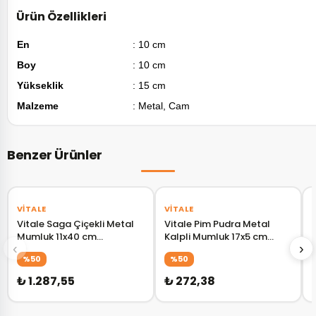
Ürün Özellikleri
En
: 10 cm
Boy
: 10 cm
Yükseklik
: 15 cm
Malzeme
: Metal, Cam
Benzer Ürünler
‹
›
‹
›
VITALE
VITALE
Vitale Saga Çiçekli Metal
Vitale Pim Pudra Metal
Mumluk 11x40 cm
Kalpli Mumluk 17x5 cm
‹
›
AK.GA0022
AK.EZ0083
%50
%50
₺ 1.287,55
₺ 272,38