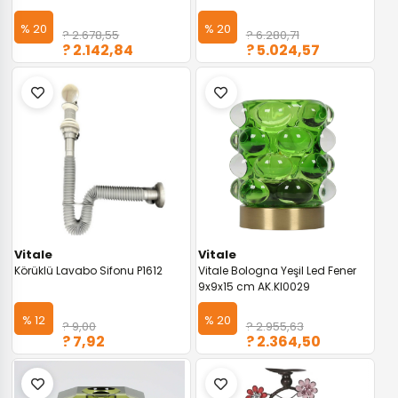
% 20
% 20
? 2.678,55
? 6.280,71
? 2.142,84
? 5.024,57
Vitale
Vitale
Körüklü Lavabo Sifonu P1612
Vitale Bologna Yeşil Led Fener
9x9x15 cm AK.KI0029
% 12
% 20
? 9,00
? 2.955,63
? 7,92
? 2.364,50