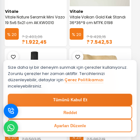
Vitale
Vitale
Vitale Nature Seramik Mini Vazo
Vitale Volkan Gold Kek Standı
19.5x6.5x21 cm AK.KW0010
36*36*9 cm MTFK.0198
% 20
% 20
? 2.403,06
? 9.428,16
? 1.922,45
? 7.542,53
Size daha iyi bir deneyim sunmak için çerezler kullanıyoruz.
Zorunlu çerezler her zaman aktiftir. Tercihlerinizi
düzenleyebilir, detaylar için
Çerez Politikamızı
inceleyebilirsiniz.
Tümünü Kabul Et
Reddet
Vitale
Vitale
Vitale Nature Seramik Diani
Vitale Nature Seramik Rüzgar
Vazo 19x19x54 cm AK.KW0013
Vazo 23x11x41cm AK.KW0024
Ayarları Düzenle
% 20
% 20
? 8.503,15
? 5.867,19