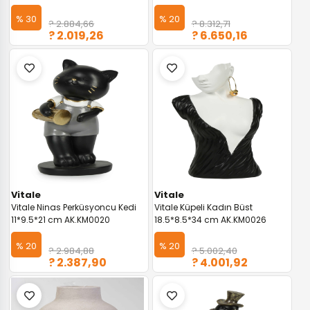
% 30
% 20
? 2.884,66
? 8.312,71
? 2.019,26
? 6.650,16
Vitale
Vitale
Vitale Ninas Perküsyoncu Kedi
Vitale Küpeli Kadın Büst
11*9.5*21 cm AK.KM0020
18.5*8.5*34 cm AK.KM0026
% 20
% 20
? 2.984,88
? 5.002,40
? 2.387,90
? 4.001,92