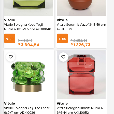
Vitale
Vitale
Vitale Bologna Koyu Yeşil
Vitale Seramik Vazo 13*13*16 cm
Mumluk 6x6x9.5 cm AK.KI0046
AK.JL0079
% 20
% 50
? 4.618,17
? 2.653,46
? 3.694,54
? 1.326,73
Vitale
Vitale
Vitale Bologna Yeşil Led Fener
Vitale Bologna Kırmızı Mumluk
9x9x11 cm AK.KI0036
6*6*14 cm AK.KI0052