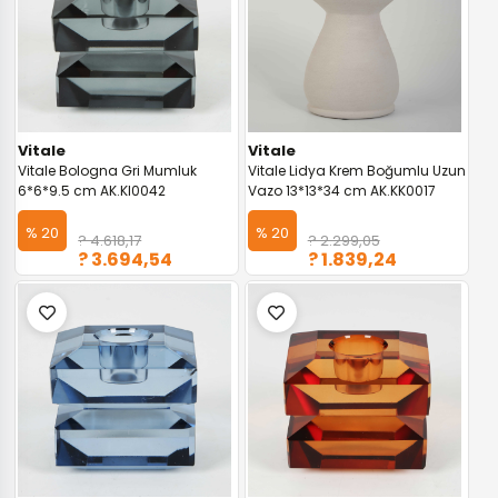
Vitale
Vitale
Vitale Bologna Gri Mumluk
Vitale Lidya Krem Boğumlu Uzun
6*6*9.5 cm AK.KI0042
Vazo 13*13*34 cm AK.KK0017
% 20
% 20
? 4.618,17
? 2.299,05
? 3.694,54
? 1.839,24