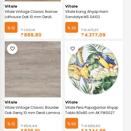
Vitale
Vitale
Vitale Vintage Classic Narrow
Vitale Konıg Ahşap Ham
Lofhouse Oak 10 mm Derzli
Sandalye MS.SA102
Laminat Parke VTLP.K288-D-
VINTAGE
% 12
% 20
? 1.011,14
? 5.471,37
? 889,80
? 4.377,09
Vitale
Vitale
Vitale Vintage Classic Boulder
Vitale Pera Papağanlar Ahşap
Oak Geniş 10 mm Derzli Laminat
Tablo 80x80 cm AK.FW0027
Parke VTLP.5542-G-VINTAGE
% 12
% 50
? 954,44
? 4.689,93
? 839,91
? 2.344,96