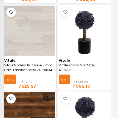
Vitale
Vitale
Vitale Modera Buz Meşe 8 mm
Vitale Yapay Mor Ağaç
Derzli Laminat Parke VTLP.K034-
AK.ZND138
UK
% 12
% 50
? 597,24
? 1.190,25
? 525,57
? 595,13