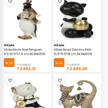
Vitale
Vitale
Vitale Ninas Noel Penguen
Vitale Ninas Davulcu Kedi
9.5*10.5*27.5 cm AK.KM0005
10.5*13.5*18 cm AK.KM0016
% 20
% 20
? 3.316,51
? 3.611,31
? 2.653,21
? 2.889,05