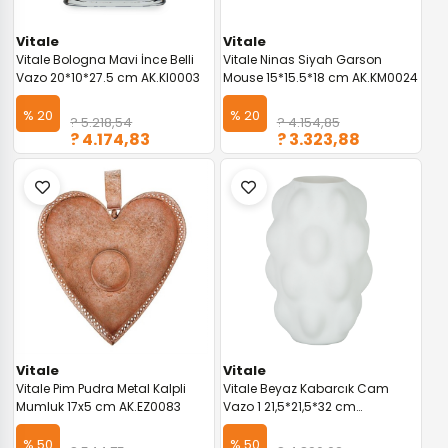
Vitale
Vitale
Vitale Bologna Mavi İnce Belli
Vitale Ninas Siyah Garson
Vazo 20*10*27.5 cm AK.KI0003
Mouse 15*15.5*18 cm AK.KM0024
% 20
% 20
? 5.218,54
? 4.154,85
? 4.174,83
? 3.323,88
Vitale
Vitale
Vitale Pim Pudra Metal Kalpli
Vitale Beyaz Kabarcık Cam
Mumluk 17x5 cm AK.EZ0083
Vazo 1 21,5*21,5*32 cm
AK.JK0029
% 50
% 50