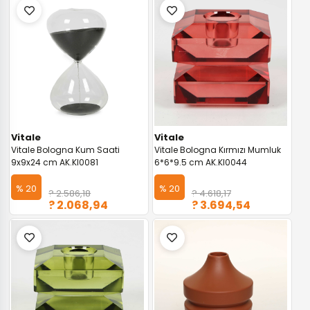
Vitale
Vitale
Vitale Bologna Kum Saati
Vitale Bologna Kırmızı Mumluk
9x9x24 cm AK.KI0081
6*6*9.5 cm AK.KI0044
% 20
% 20
? 2.586,18
? 4.618,17
? 2.068,94
? 3.694,54