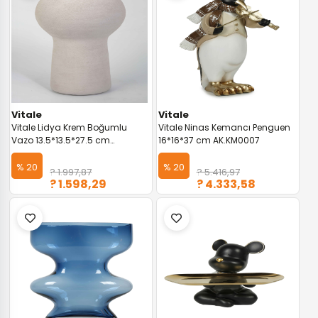
Vitale
Vitale
Vitale Lidya Krem Boğumlu
Vitale Ninas Kemancı Penguen
Vazo 13.5*13.5*27.5 cm
16*16*37 cm AK.KM0007
AK.KK0018
% 20
% 20
? 1.997,87
? 5.416,97
? 1.598,29
? 4.333,58