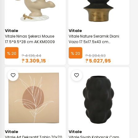
Vitale
Vitale
Vitale Ninas Şekerci Mouse
Vitale Nature Seramik Diani
17.5*9.5*28 cm AK.KM0009
Vazo 17.5x17.5x43 cm
AK.KW0014
% 20
% 20
? 4.136,44
? 6.284,93
? 3.309,15
? 5.027,95
Vitale
Vitale
Vitale Art Dekoratif Tablo 70x70
Vitale Siyah Kabarcık Cam