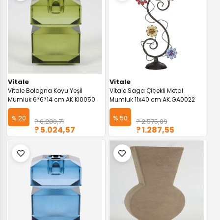
Vitale
Vitale
Vitale Bologna Koyu Yeşil
Vitale Saga Çiçekli Metal
Mumluk 6*6*14 cm AK.KI0050
Mumluk 11x40 cm AK.GA0022
% 20
% 50
? 6.280,71
? 2.575,09
? 5.024,57
? 1.287,55