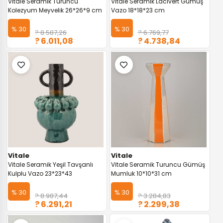
Vitale Seramik Turuncu
Vitale Seramik Lacivert Gümüş
Kolezyum Meyvelik 26*26*9 cm
Vazo 18*18*23 cm
% 30
% 30
? 8.587,26
? 6.769,77
? 6.011,08
? 4.738,84
Vitale
Vitale
Vitale Seramik Yeşil Tavşanlı
Vitale Seramik Turuncu Gümüş
Kulplu Vazo 23*23*43
Mumluk 10*10*31 cm
% 30
% 30
? 8.987,44
? 3.284,83
? 6.291,21
? 2.299,38