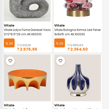
Vitale
Vitale
Vitale Lidya Füme Dairesel Vazo
Vitale Bologna Kırmızı Led Fener
21.5*8.5*29 cm AK.KK0010
9x9x15 cm AK.KI0030
% 20
% 20
? 3.221,18
? 2.955,63
? 2.576,95
? 2.364,50
Vitale
Vitale