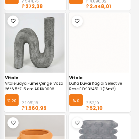
? 544,75
? 4.896,02
? 272,38
? 2.448,01
Vitale
Vitale
Vitale Lidya Füme Çengel Vazo
DuKa Duvar Kağıdı Selective
26*6.5*21.5 cm AK.KK0006
Rose F DK.32451-1 (16m2)
% 20
% 0
? 1.951,18
? 52,10
? 1.560,95
? 52,10