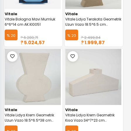
Vitale
Vitale
Vitale Bologna Mavi Mumluk
Vitale Lidya Terakota Geometrik
6*6*14 cm AK.KI0051
Uzun Vazo 18.5*6.5 cm
AK.KK0024
% 20
% 20
? 6.280,71
? 2.499,84
? 5.024,57
? 1.999,87
Vitale
Vitale
Vitale Lidya Krem Geometrik
Vitale Lidya Krem Geometrik
Uzun Vazo 18.5*6.5*38 cm
Kısa Vazo 34*7*23 cm
AK.KK0025
AK.KK0027