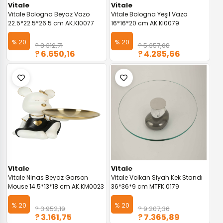
Vitale
Vitale
Vitale Bologna Beyaz Vazo
Vitale Bologna Yeşil Vazo
22.5*22.5*26.5 cm AK.KI0077
16*16*20 cm AK.KI0079
% 20
% 20
? 8.312,71
? 5.357,08
? 6.650,16
? 4.285,66
Vitale
Vitale
Vitale Ninas Beyaz Garson
Vitale Volkan Siyah Kek Standı
Mouse 14.5*13*18 cm AK.KM0023
36*36*9 cm MTFK.0179
% 20
% 20
? 3.952,19
? 9.207,36
? 3.161,75
? 7.365,89