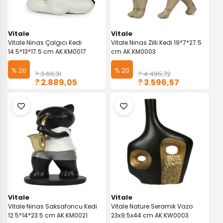
Vitale
Vitale
Vitale Ninas Çalgıcı Kedi
Vitale Ninas Zilli Kedi 19*7*27.5
14.5*13*17.5 cm AK.KM0017
cm AK.KM0003
% 20
% 20
? 3.611,31
? 4.495,72
? 2.889,05
? 3.596,57
Vitale
Vitale
Vitale Ninas Saksafoncu Kedi
Vitale Nature Seramik Vazo
12.5*14*23.5 cm AK.KM0021
23x9.5x44 cm AK.KW0003