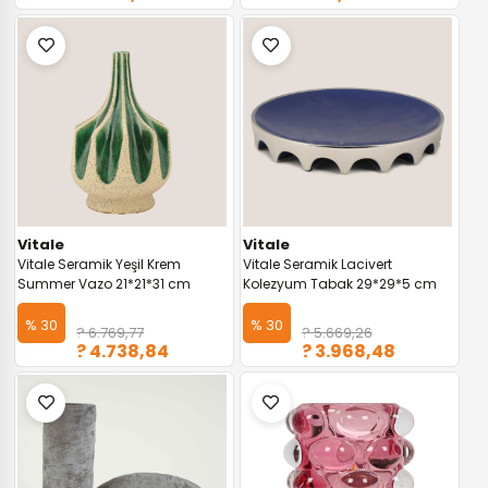
Vitale
Vitale
Vitale Seramik Yeşil Krem
Vitale Seramik Lacivert
Summer Vazo 21*21*31 cm
Kolezyum Tabak 29*29*5 cm
% 30
% 30
? 6.769,77
? 5.669,26
? 4.738,84
? 3.968,48