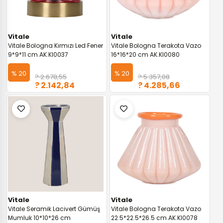
Vitale
Vitale
Vitale Bologna Kırmızı Led Fener
Vitale Bologna Terakota Vazo
9*9*11 cm AK.KI0037
16*16*20 cm AK.KI0080
% 20
% 20
? 2.678,55
? 5.357,08
? 2.142,84
? 4.285,66
Vitale
Vitale
Vitale Seramik Lacivert Gümüş
Vitale Bologna Terakota Vazo
Mumluk 10*10*26 cm
22.5*22.5*26.5 cm AK.KI0078