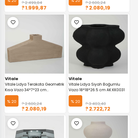
% 20
% 20
? 2.499,84
? 2.600,24
? 1.999,87
? 2.080,19
Vitale
Vitale
Vitale Lidya Terakota Geometrik
Vitale Lidya Siyah Boğumlu
Kısa Vazo 34*7*23 cm
Vazo 18*18*26.5 cm AK.KK0031
AK.KK0026
% 20
% 20
? 2.600,24
? 3.403,40
? 2.080,19
? 2.722,72