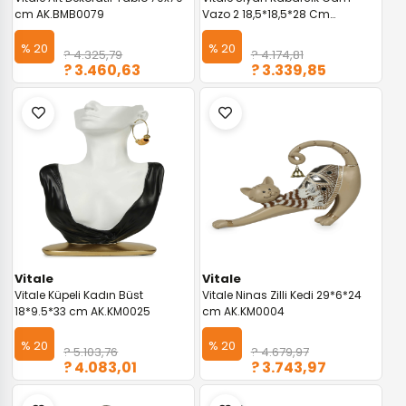
cm AK.BMB0079
Vazo 2 18,5*18,5*28 Cm
AK.JK0032
% 20
% 20
? 4.325,79
? 4.174,81
? 3.460,63
? 3.339,85
Vitale
Vitale
Vitale Küpeli Kadın Büst
Vitale Ninas Zilli Kedi 29*6*24
18*9.5*33 cm AK.KM0025
cm AK.KM0004
% 20
% 20
? 5.103,76
? 4.679,97
? 4.083,01
? 3.743,97