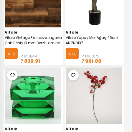
Vitale
Vitale
Vitale Vintage Exclusive Laguna
Vitale Yapay Mor Ağaç 45cm
Oak Geniş 10 mm Derzli Laminat
AK.ZND137
Parke VTLP.K411-G-VINTAGE
% 12
% 50
? 954,44
? 1.983,75
? 839,91
? 991,88
Vitale
Vitale