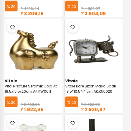
% 20
% 20
? 4.136,44
? 4.880,07
? 3.309,15
? 3.904,05
Vitale
Vitale
Vitale Nature Seramik Gold At
Vitale Kare Bizon Masa Saati
18.5x10.5x20cm AK.KW0011
18.5*10.5*14 cm AK.KN0020
% 20
% 20
? 2.403,06
? 3.663,59
? 1.922,45
? 2.930,87