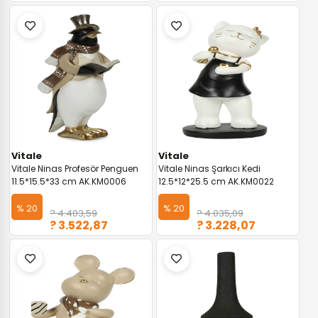
Vitale
Vitale
Vitale Ninas Profesör Penguen
Vitale Ninas Şarkıcı Kedi
11.5*15.5*33 cm AK.KM0006
12.5*12*25.5 cm AK.KM0022
% 20
% 20
? 4.403,59
? 4.035,09
? 3.522,87
? 3.228,07