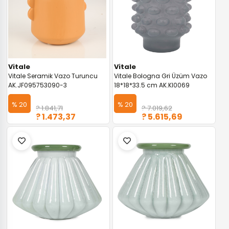
Vitale
Vitale
Vitale Seramik Vazo Turuncu
Vitale Bologna Gri Üzüm Vazo
AK.JF095753090-3
18*18*33.5 cm AK.KI0069
% 20
% 20
? 1.841,71
? 7.019,62
? 1.473,37
? 5.615,69