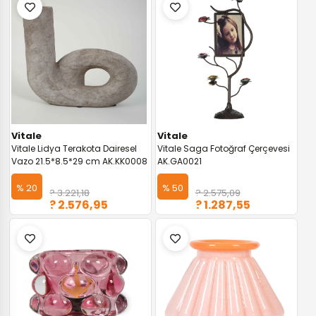
Vitale
Vitale
Vitale Lidya Terakota Dairesel
Vitale Saga Fotoğraf Çerçevesi
Vazo 21.5*8.5*29 cm AK.KK0008
AK.GA0021
% 20
% 50
? 3.221,18
? 2.575,09
? 2.576,95
? 1.287,55