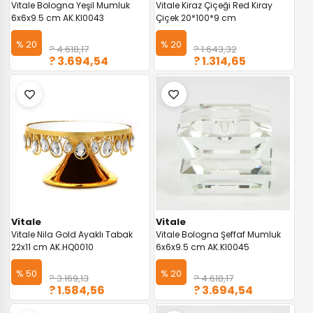
Vitale Bologna Yeşil Mumluk
Vitale Kiraz Çiçeği Red Kiray
6x6x9.5 cm AK.KI0043
Çiçek 20*100*9 cm
% 20
% 20
? 4.618,17
? 1.643,32
? 3.694,54
? 1.314,65
Vitale
Vitale
Vitale Nila Gold Ayaklı Tabak
Vitale Bologna Şeffaf Mumluk
22x11 cm AK.HQ0010
6x6x9.5 cm AK.KI0045
% 50
% 20
? 3.169,13
? 4.618,17
? 1.584,56
? 3.694,54