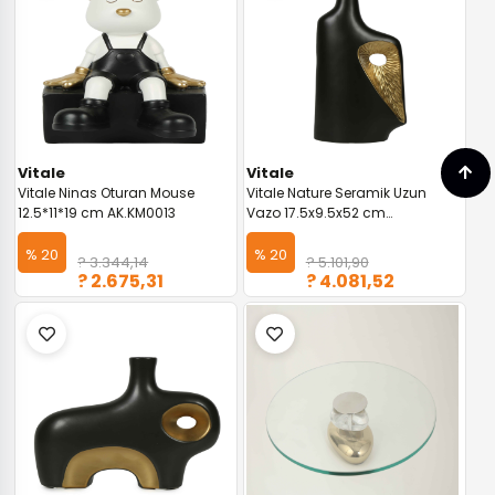
Vitale
Vitale
Vitale Ninas Oturan Mouse
Vitale Nature Seramik Uzun
12.5*11*19 cm AK.KM0013
Vazo 17.5x9.5x52 cm
AK.KW0002
% 20
% 20
? 3.344,14
? 5.101,90
? 2.675,31
? 4.081,52