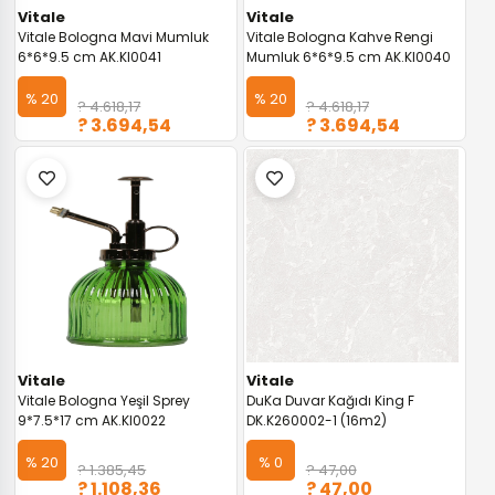
Vitale
Vitale
Vitale Bologna Mavi Mumluk
Vitale Bologna Kahve Rengi
6*6*9.5 cm AK.KI0041
Mumluk 6*6*9.5 cm AK.KI0040
% 20
% 20
? 4.618,17
? 4.618,17
? 3.694,54
? 3.694,54
Vitale
Vitale
Vitale Bologna Yeşil Sprey
DuKa Duvar Kağıdı King F
9*7.5*17 cm AK.KI0022
DK.K260002-1 (16m2)
% 20
% 0
? 1.385,45
? 47,00
? 1.108,36
? 47,00