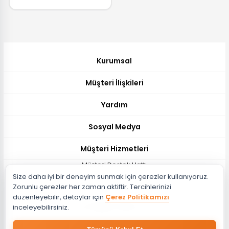
Kurumsal
Müşteri İlişkileri
Yardım
Sosyal Medya
Müşteri Hizmetleri
Müşteri Destek Hattı
Size daha iyi bir deneyim sunmak için çerezler kullanıyoruz.
444 51 26
Zorunlu çerezler her zaman aktiftir. Tercihlerinizi
Müşteri Destek Maili
düzenleyebilir, detaylar için
Çerez Politikamızı
musteri@evdema.com
inceleyebilirsiniz.
Whatsapp Destek Hattı