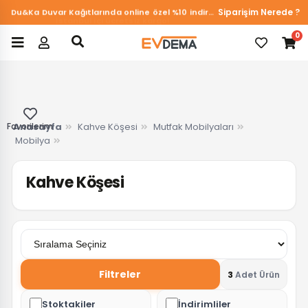
Siparişim Nerede ?
Du&Ka Duvar Kağıtlarında online özel %10 indirim!
İstanbul içi ücretsiz kargo!
0
Favorilerim
Anasayfa
Kahve Köşesi
Mutfak Mobilyaları
Mobilya
Kahve Köşesi
Filtreler
3
Adet Ürün
Stoktakiler
İndirimliler