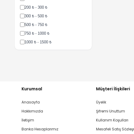
200 ₺ - 300 ₺
300 ₺ - 500 ₺
500 ₺ - 750 ₺
750 ₺ - 1000 ₺
1000 ₺ - 1500 ₺
1500 ₺ - 2000 ₺
2000 ₺ - 3000 ₺
3000 ₺ - 5000 ₺
5000 ₺ - 7500 ₺
7500 ₺ - 10000 ₺
Kurumsal
Müşteri İlişkileri
10000 ₺ - 15000 ₺
Anasayfa
Üyelik
15000 ₺ - 25000 ₺
Hakkımızda
Şifremi Unuttum
25000 ₺ - 50000 ₺
İletişim
Kullanım Koşulları
Banka Hesaplarımız
Mesafeli Satış Sözle