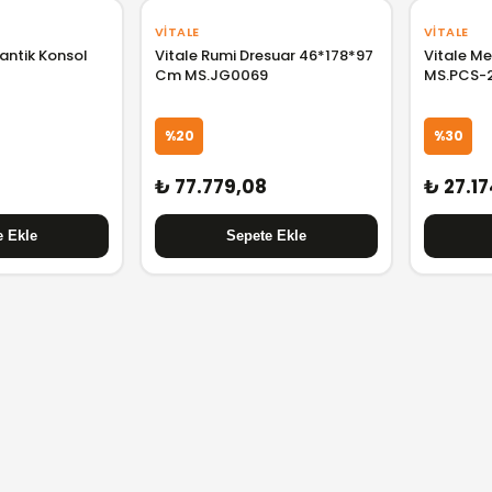
VITALE
VITALE
tantik Konsol
Vitale Rumi Dresuar 46*178*97
Vitale M
Cm MS.JG0069
MS.PCS-
%20
%30
₺ 77.779,08
₺ 27.17