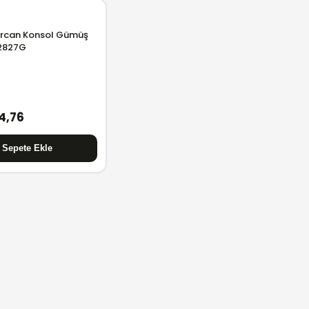
ercan Konsol Gümüş
2827G
4,76