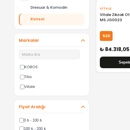
Dresuar & Komodin
VITALE
Vitale Zikzak O
Konsol
MS.JG0023
%20
Markalar
₺ 84.318,05
KOBOS
Tilia
Vitale
Fiyat Aralığı
0 ₺ - 100 ₺
100 ₺ - 200 ₺