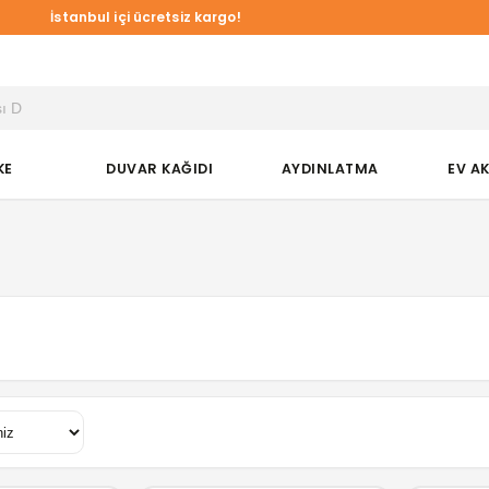
İstanbul içi ücretsiz kargo!
KE
DUVAR KAĞIDI
AYDINLATMA
EV A