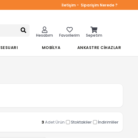
İletişim -
Siparişim Nerede ?
Hesabım
Favorilerim
Sepetim
KSESUARI
MOBİLYA
ANKASTRE CİHAZLAR
3
Adet Ürün
Stoktakiler
İndirimliler