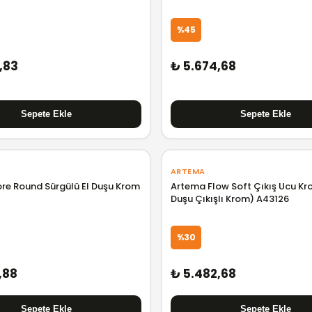
%45
,83
₺ 5.674,68
ARTEMA
re Round Sürgülü El Duşu Krom
Artema Flow Soft Çıkış Ucu Kr
Duşu Çıkışlı Krom) A43126
%30
,88
₺ 5.482,68