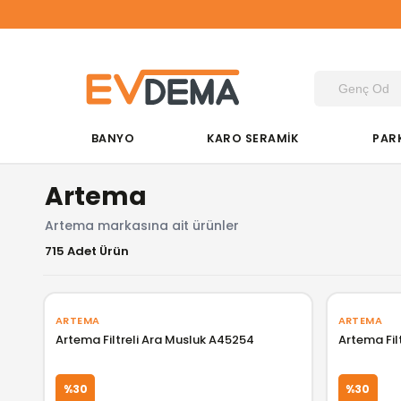
BANYO
KARO SERAMİK
PAR
Artema
Artema markasına ait ürünler
715 Adet Ürün
ARTEMA
ARTEMA
Artema Filtreli Ara Musluk A45254
Artema Fil
%30
%30