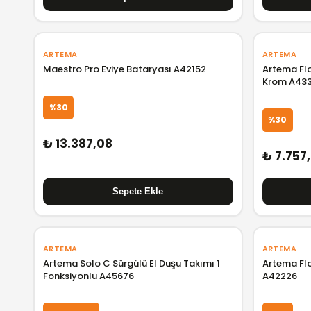
ARTEMA
ARTEMA
Maestro Pro Eviye Bataryası A42152
Artema Flo
Krom A43
%30
%30
₺ 13.387,08
₺ 7.757
ARTEMA
ARTEMA
Artema Solo C Sürgülü El Duşu Takımı 1
Artema Flo
Fonksiyonlu A45676
A42226