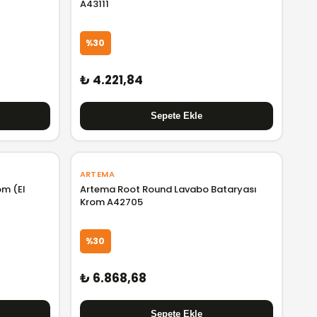
A43111
%30
₺ 4.221,84
ARTEMA
om (El
Artema Root Round Lavabo Bataryası
Krom A42705
%30
₺ 6.868,68