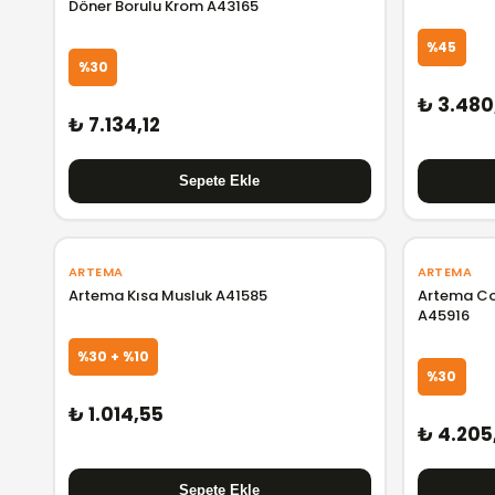
Döner Borulu Krom A43165
%45
%30
₺ 3.480
₺ 7.134,12
ARTEMA
ARTEMA
Artema Kısa Musluk A41585
Artema Co
A45916
%30 + %10
%30
₺ 1.014,55
₺ 4.205