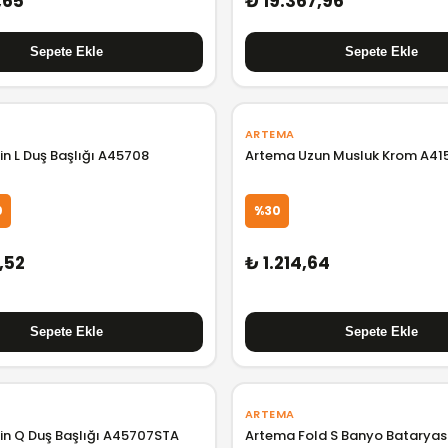
,65
₺ 19.367,96
ARTEMA
n L Duş Başlığı A45708
Artema Uzun Musluk Krom A41
0
%30
,52
₺ 1.214,64
ARTEMA
in Q Duş Başlığı A45707STA
Artema Fold S Banyo Bataryas