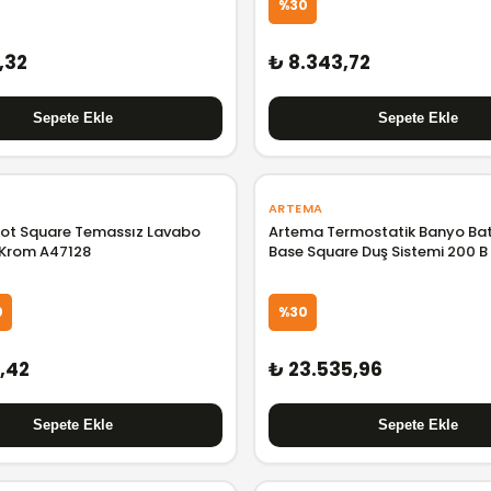
%30
,32
₺ 8.343,72
ARTEMA
ot Square Temassız Lavabo
Artema Termostatik Banyo Bat
 Krom A47128
Base Square Duş Sistemi 200 B
A47304
0
%30
1,42
₺ 23.535,96