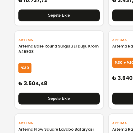
₺ 10.737,72
₺ 3.437
ARTEMA
ARTEMA
Artema Base Round Sürgülü El Duşu Krom
Artema Rai
A45908
%30 + %1
%30
₺ 3.640
₺ 3.504,48
ARTEMA
ARTEMA
Artema Flow Square Lavabo Bataryası
Artema Ra