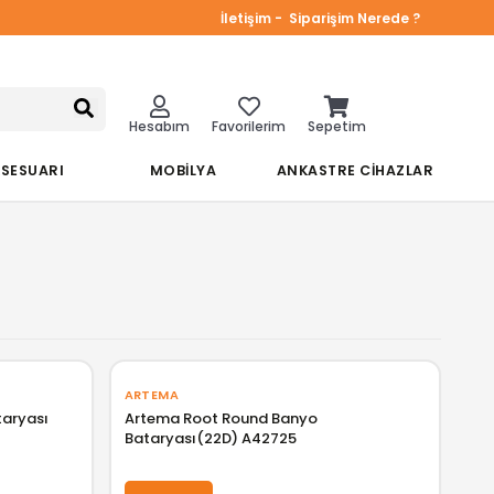
İletişim -
Siparişim Nerede ?
Hesabım
Favorilerim
Sepetim
KSESUARI
MOBİLYA
ANKASTRE CİHAZLAR
ARTEMA
taryası
Artema Root Round Banyo
Bataryası(22D) A42725