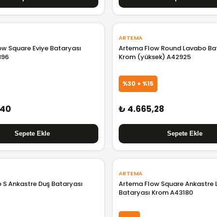
ARTEMA
w Square Eviye Bataryası
Artema Flow Round Lavabo Ba
396
Krom (yüksek) A42925
%30 + %15
,40
₺ 4.665,28
ARTEMA
 S Ankastre Duş Bataryası
Artema Flow Square Ankastre
Bataryası Krom A43180