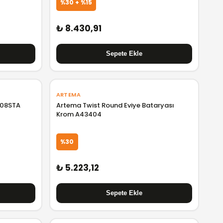
%30 + %15
₺ 8.430,91
ARTEMA
708STA
Artema Twist Round Eviye Bataryası
Krom A43404
%30
₺ 5.223,12