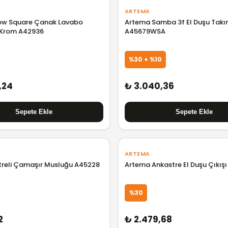
ARTEMA
ow Square Çanak Lavabo
Artema Samba 3f El Duşu Takı
 Krom A42936
A45679WSA
%30 + %10
,24
₺ 3.040,36
ARTEMA
treli Çamaşır Musluğu A45228
Artema Ankastre El Duşu Çıkış
%30
2
₺ 2.479,68