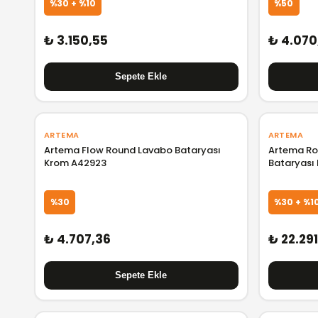
%30 + %10
%50
₺ 3.150,55
₺ 4.070
ARTEMA
ARTEMA
Artema Flow Round Lavabo Bataryası
Artema Ro
Krom A42923
Bataryası
%30
%30 + %1
₺ 4.707,36
₺ 22.29