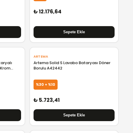
₺ 12.176,64
ARTEMA
aryalı
Artema Solid S Lavabo Bataryası Döner
 Krom
Borulu A42442
%30 + %10
₺ 5.723,41