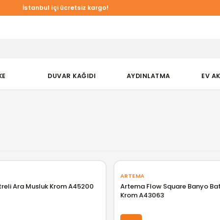
İstanbul içi ücretsiz kargo!
KE
DUVAR KAĞIDI
AYDINLATMA
EV A
ARTEMA
treli Ara Musluk Krom A45200
Artema Flow Square Banyo Ba
Krom A43063