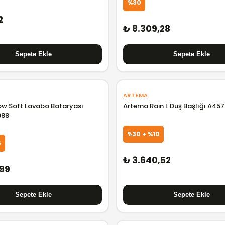
%30
2
₺ 8.309,28
ARTEMA
ow Soft Lavabo Bataryası
Artema Rain L Duş Başlığı A45
988
%30 + %10
5
₺ 3.640,52
,99