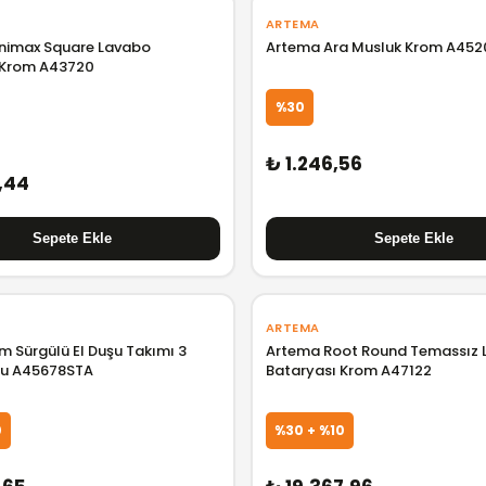
ARTEMA
nimax Square Lavabo
Artema Ara Musluk Krom A452
 Krom A43720
%30
₺ 1.246,56
,44
ARTEMA
m Sürgülü El Duşu Takımı 3
Artema Root Round Temassız 
lu A45678STA
Bataryası Krom A47122
0
%30 + %10