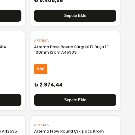
₺ 6.406,68
ARTEMA
584
Artema Base Round Sürgülü El Duşu 1F
100mm Krom A45909
%30
₺ 2.974,44
ARTEMA
ı A42535
Artema Flow Round Çıkış Ucu Krom