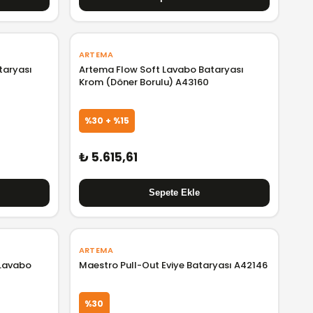
ARTEMA
taryası
Artema Flow Soft Lavabo Bataryası
Krom (Döner Borulu) A43160
%30 + %15
₺ 5.615,61
ARTEMA
 Lavabo
Maestro Pull-Out Eviye Bataryası A42146
%30