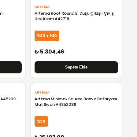
ARTEMA
mı
Artema Root Round El Duşu Çıkışlı Çıkış
Ucu Krom A42719
%30 + %10
₺ 5.304,46
ARTEMA
ı A45233
Artema Minimax Square Banyo Bataryası
Mat Siyah A4352036
%30