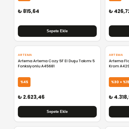
₺ 815,64
₺ 426,7
ARTEMA
ARTEMA
Artema Artema Cozy 5F El Duşu Takımı 5
Artema Fl
Fonksiyonlu A45681
Krom A42
%45
%30 + %1
₺ 2.623,46
₺ 4.318