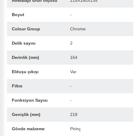
Ambalajlı ürün ölçüsü
215X180X135
Boyut
-
Colour Group
Chrome
Delik sayısı
2
Derinlik (mm)
164
Elduşu çıkışı
Var
Filtre
-
Fonksiyon Sayısı
-
Genişlik (mm)
218
Gövde malzeme
Pirinç