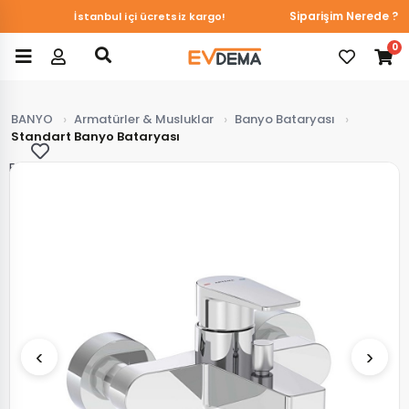
Siparişim Nerede ?
İstanbul içi ücretsiz kargo!
0
BANYO
Armatürler & Musluklar
Banyo Bataryası
Standart Banyo Bataryası
Favorilerim
‹
›