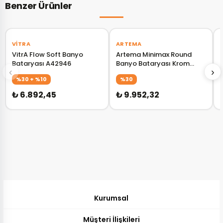
Benzer Ürünler
‹
›
‹
›
VITRA
ARTEMA
VitrA Flow Soft Banyo
Artema Minimax Round
Bataryası A42946
Banyo Bataryası Krom
‹
›
A43548
%30 + %10
%30
₺ 6.892,45
₺ 9.952,32
Kurumsal
Müşteri İlişkileri