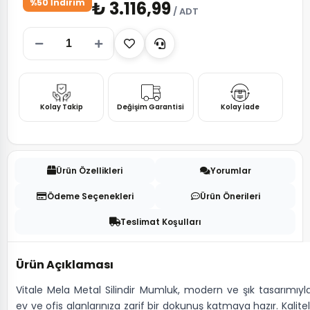
%50 İndirim
₺ 3.116,99
/ ADT
Kolay Takip
Değişim Garantisi
Kolay İade
Ürün Özellikleri
Yorumlar
Ödeme Seçenekleri
Ürün Önerileri
Teslimat Koşulları
Ürün Açıklaması
Vitale Mela Metal Silindir Mumluk, modern ve şık tasarımıyl
ev ve ofis alanlarınıza zarif bir dokunuş katmaya hazır. Kalitel