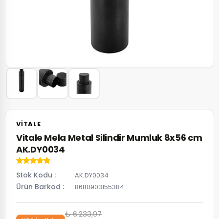
VITALE
Vitale Mela Metal Silindir Mumluk 8x56 cm
AK.DY0034
Stok Kodu
AK.DY0034
Ürün Barkod
8680903155384
₺ 6.233,97