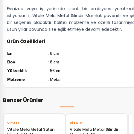
Evinizde veya iş yerinizde sıcak bir ambiyans yaratma
istiyorsanız, Vitale Mela Metal Silindir Mumluk güvenilir ve şı
bir seçenek olacaktır. Kaliteli malzeme ve özenli tasarımıyl
uzun yıllar boyunca size eşlik etmeye devam edecektir.
Ürün Özellikleri
En
: 8 cm
Boy
: 8 cm
Yükseklik
: 56 cm
Malzeme
: Metal
Benzer Ürünler
‹
›
‹
›
VITALE
VITALE
Vitale Mela Metal Sütün
Vitale Mela Metal Silindir