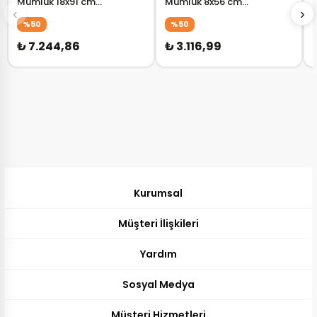
Mumluk 18x91 cm
Mumluk 8x56 cm
‹
›
AK.DY0031
AK.DY0034
%50
%50
₺ 7.244,86
₺ 3.116,99
Kurumsal
Müşteri İlişkileri
Yardım
Sosyal Medya
Müşteri Hizmetleri