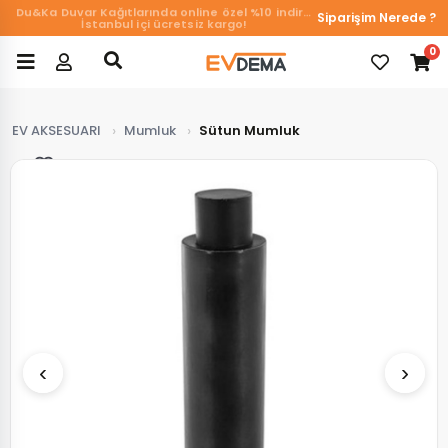
Siparişim Nerede ?
Du&Ka Duvar Kağıtlarında online özel %10 indirim!
İstanbul içi ücretsiz kargo!
0
EV AKSESUARI
Mumluk
Sütun Mumluk
Favorilerim
‹
›