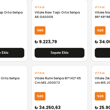
VITALE
VITALE
şap Orta Sehpa
Vitale Raw Taşlı Orta Sehpa
Vitale Na
AK.GA0006
86*46*8
%50
%20
₺ 9.223,79
₺ 34.0
VITALE
VITALE
l Orta Sehpa
Vitale Rumi Sehpa 81*142*45
Vitale Zi
Cm MS.JG0072
cm MS.J
%20
%20
₺ 34.250,63
₺ 25.9