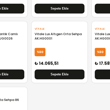
VITALE
VITALE
antik Camlı
Vitale Lux Altıgen Orta Sehpa
Vitale Lu
.JG0026
AK.HG0001
AK.HG00
%50
%50
₺ 14.065,51
₺ 17.58
rta Sehpa 86