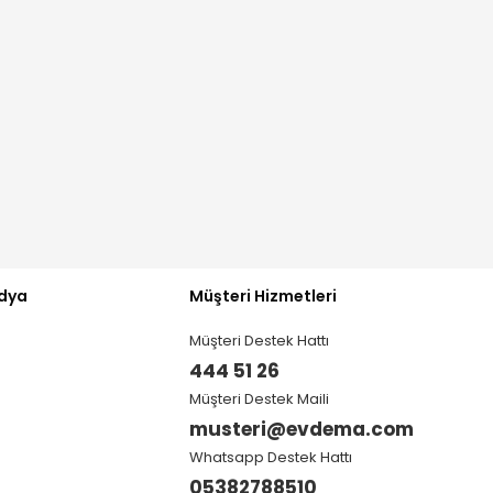
dya
Müşteri Hizmetleri
Müşteri Destek Hattı
444 51 26
Müşteri Destek Maili
musteri@evdema.com
Whatsapp Destek Hattı
05382788510