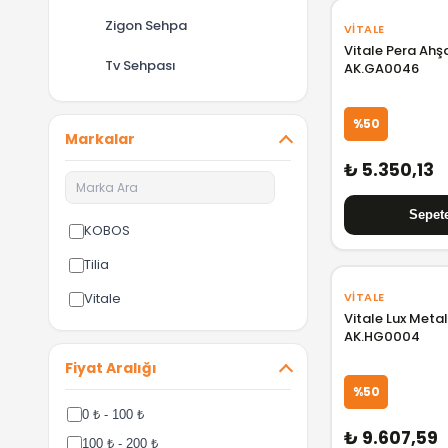
Zigon Sehpa
VITALE
Vitale Pera Ah
Tv Sehpası
AK.GA0046
%50
Markalar
₺ 5.350,13
KOBOS
Tilia
Vitale
VITALE
Vitale Lux Meta
AK.HG0004
Fiyat Aralığı
%50
0 ₺ - 100 ₺
₺ 9.607,59
100 ₺ - 200 ₺