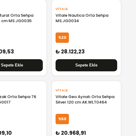
VITALE
tural Orta Sehpa
Vitale Nautica Orta Sehpa
6 cm MS.JG0035
MS.JG0034
%20
09,53
₺ 28.122,23
VITALE
kzak Orta Sehpa 76
Vitale Geo Aynalı Orta Sehpa
G0017
Silver 120 cm AK.WLT0464
%50
09,10
₺ 20.968,91