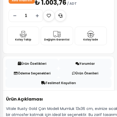
%50 İndirim
₺ 1.003,76
/ ADT
Kolay Takip
Değişim Garantisi
Kolay İade
Ürün Özellikleri
Yorumlar
Ödeme Seçenekleri
Ürün Önerileri
Teslimat Koşulları
Ürün Açıklaması
Vitale Rusty Gold Çan Modeli Mumluk 13x36 cm, evinize sıca
bir atmosfer katmak için ideal bir seçenektir. Bu zarif tasarım