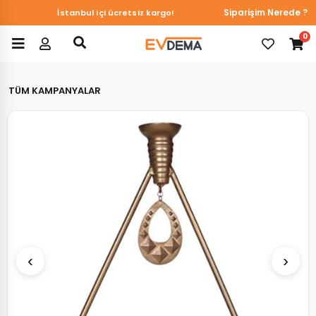
Du&Ka Duvar Kağıtlarında online özel %10 indirim!
Siparişim Nerede ?
İstanbul içi ücretsiz kargo!
0
TÜM KAMPANYALAR
Favorilerim
‹
›