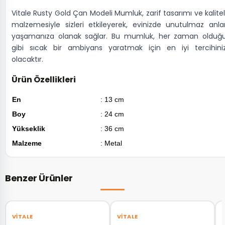
Vitale Rusty Gold Çan Modeli Mumluk, zarif tasarımı ve kalitel
malzemesiyle sizleri etkileyerek, evinizde unutulmaz anla
yaşamanıza olanak sağlar. Bu mumluk, her zaman olduğ
gibi sıcak bir ambiyans yaratmak için en iyi tercihini
olacaktır.
Ürün Özellikleri
En
: 13 cm
Boy
: 24 cm
Yükseklik
: 36 cm
Malzeme
: Metal
Benzer Ürünler
‹
›
‹
›
VITALE
VITALE