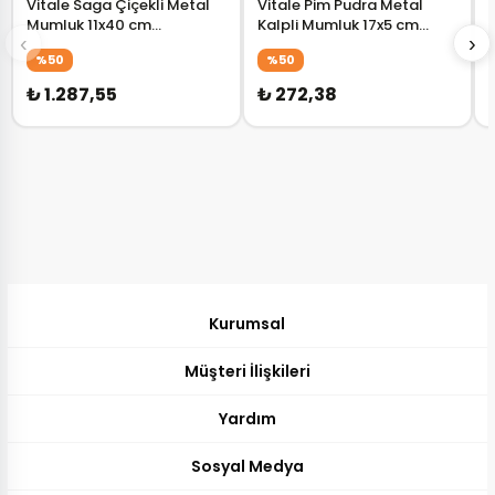
Vitale Saga Çiçekli Metal
Vitale Pim Pudra Metal
Mumluk 11x40 cm
Kalpli Mumluk 17x5 cm
‹
›
AK.GA0022
AK.EZ0083
%50
%50
₺ 1.287,55
₺ 272,38
Kurumsal
Müşteri İlişkileri
Yardım
Sosyal Medya