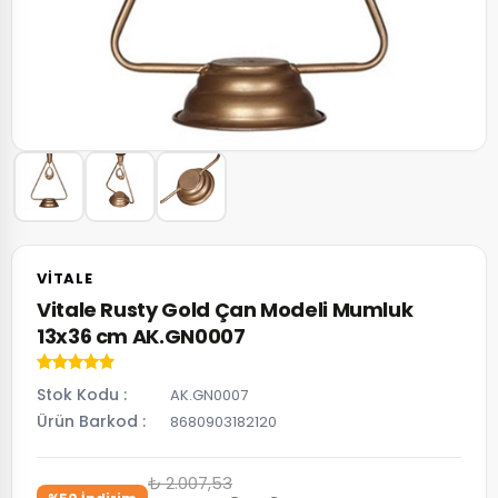
VITALE
Vitale Rusty Gold Çan Modeli Mumluk
13x36 cm AK.GN0007
Stok Kodu
AK.GN0007
Ürün Barkod
8680903182120
₺ 2.007,53