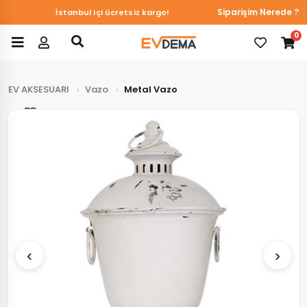
Siparişim Nerede ?
İstanbul içi ücretsiz kargo!
0
EV AKSESUARI
Vazo
Metal Vazo
Favorilerim
‹
›