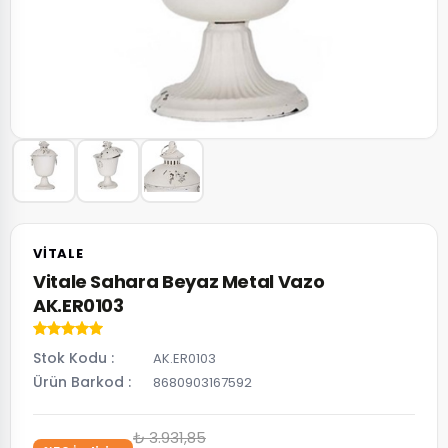
VITALE
Vitale Sahara Beyaz Metal Vazo
AK.ER0103
Stok Kodu
AK.ER0103
Ürün Barkod
8680903167592
₺ 3.931,85