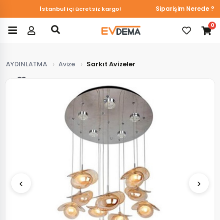
Siparişim Nerede ?
İstanbul içi ücretsiz kargo!
0
AYDINLATMA
Avize
Sarkıt Avizeler
Favorilerim
‹
›