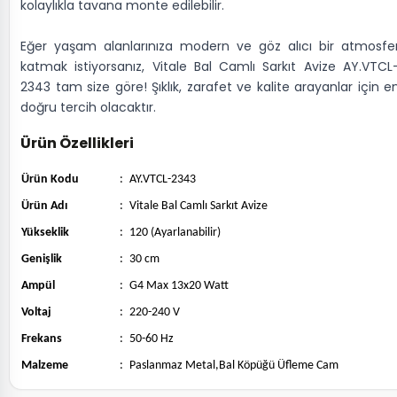
kolaylıkla tavana monte edilebilir.
Eğer yaşam alanlarınıza modern ve göz alıcı bir atmosfe
katmak istiyorsanız, Vitale Bal Camlı Sarkıt Avize AY.VTCL
2343 tam size göre! Şıklık, zarafet ve kalite arayanlar için e
doğru tercih olacaktır.
Ürün Özellikleri
Ürün Kodu
:
AY.VTCL-2343
Ürün Adı
:
Vitale Bal Camlı Sarkıt Avize
Yükseklik
:
120 (Ayarlanabilir)
Genişlik
:
30 cm
Ampül
:
G4 Max 13x20 Watt
Voltaj
:
220-240 V
Frekans
:
50-60 Hz
Malzeme
:
Paslanmaz Metal,Bal Köpüğü Üfleme Cam