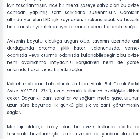
için tasarlanmıştır. İnce bir metal şaseye sahip olan bu avize
camdan yapılmış zarif sarkıtlarla süslenmiştir. Camları
altında yer alan LED ışık kaynakları, mekana sıcak ve huzurl
bir atmosfer yaratırken aynı zamanda enerji tasarrufu sağlar.
Avizenin boyutu oldukça uygun olup, tavanın üzerinde asıl
durduğunda ortama şıklık katar. Salonunuzda, yeme
odanızda veya oturma odanızda kullanabileceğiniz bu avize
hem aydınlatma ihtiyacınızı karşılarken hem de görse
anlamda huzur verici bir etki sağlar.
Kaliteli malzeme kullanılarak üretilen Vitale Bal Camlı Sarkı
Avize AY.VTCL-2343, uzun ömürlü kullanım özelliğiyle dikka
çeker. Dayanıklı cam sarkıtlar ve sağlam metal şase, ürünü
uzun süre boyunca ilk günkü gibi şık ve zarif görünmesin
sağlar.
Montajı oldukça kolay olan bu avize, kullanıcı dostu bi
tasarımla hazırlanmıştır. Ürün, uzman bir yardımı olmada