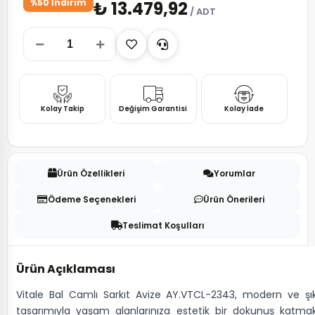
%50 İndirim
₺ 13.479,92
/ ADT
Kolay Takip
Değişim Garantisi
Kolay İade
Ürün Özellikleri
Yorumlar
Ödeme Seçenekleri
Ürün Önerileri
Teslimat Koşulları
Ürün Açıklaması
Vitale Bal Camlı Sarkıt Avize AY.VTCL-2343, modern ve şı
tasarımıyla yaşam alanlarınıza estetik bir dokunuş katma