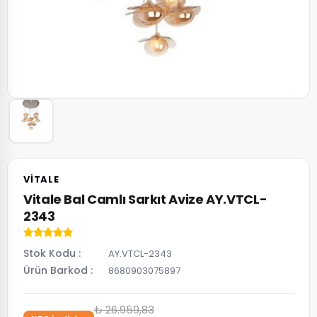
VITALE
Vitale Bal Camlı Sarkıt Avize AY.VTCL-
2343
Stok Kodu
AY.VTCL-2343
Ürün Barkod
8680903075897
₺ 26.959,83