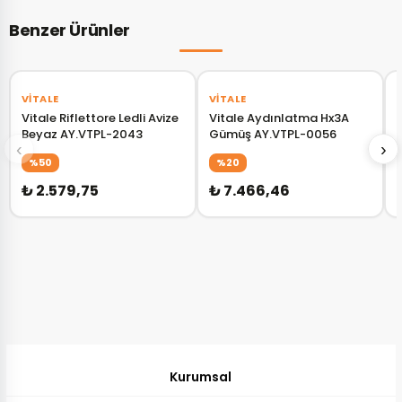
Benzer Ürünler
VITALE
VITALE
Vitale Riflettore Ledli Avize
Vitale Aydınlatma Hx3A
Beyaz AY.VTPL-2043
Gümüş AY.VTPL-0056
1
‹
›
%50
%20
₺ 2.579,75
₺ 7.466,46
Kurumsal