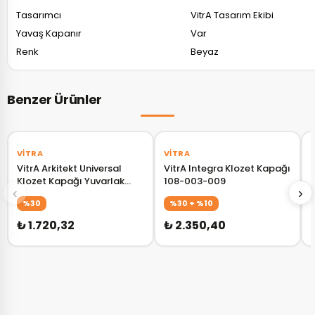
Tasarımcı
VitrA Tasarım Ekibi
Yavaş Kapanır
Var
Renk
Beyaz
Benzer Ürünler
‹
›
‹
›
VITRA
VITRA
VitrA Arkitekt Universal
VitrA Integra Klozet Kapağı
Klozet Kapağı Yuvarlak
108-003-009
‹
›
Form Beyaz 121-003-909
%30
%30 + %10
₺ 1.720,32
₺ 2.350,40