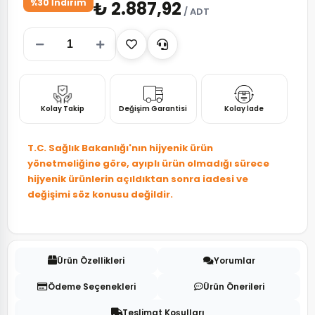
%30 İndirim
₺ 2.887,92
/ ADT
Kolay Takip
Değişim Garantisi
Kolay İade
T.C. Sağlık Bakanlığı'nın hijyenik ürün
yönetmeliğine göre, ayıplı ürün olmadığı sürece
hijyenik ürünlerin açıldıktan sonra iadesi ve
değişimi söz konusu değildir.
Ürün Özellikleri
Yorumlar
Ödeme Seçenekleri
Ürün Önerileri
Teslimat Koşulları