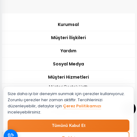
Kurumsal
Müşteri İlişkileri
Yardım
Sosyal Medya
Müşteri Hizmetleri
Müşteri Destek Hattı
Size daha iyi bir deneyim sunmak için çerezler kullanıyoruz.
444 51 26
Zorunlu çerezler her zaman aktiftir. Tercihlerinizi
Müşteri Destek Maili
düzenleyebilir, detaylar için
Çerez Politikamızı
musteri@evdema.com
inceleyebilirsiniz.
Whatsapp Destek Hattı
Tümünü Kabul Et
05382788510