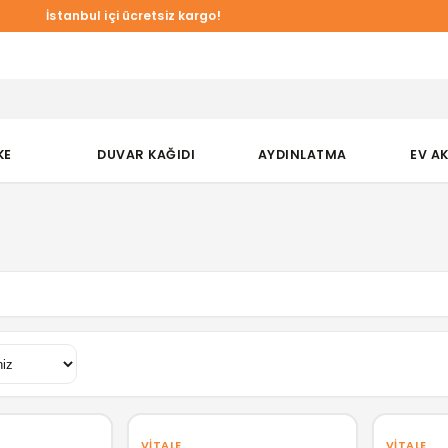
İstanbul içi ücretsiz kargo!
KE
DUVAR KAĞIDI
AYDINLATMA
EV A
VITALE
VITALE