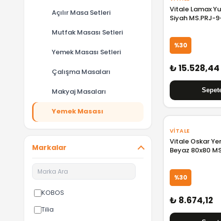
Vitale Lamax Y
Açılır Masa Setleri
Siyah MS.PRJ-
SA
Mutfak Masası Setleri
%30
Yemek Masası Setleri
₺ 15.528,44
Çalışma Masaları
Makyaj Masaları
Yemek Masası
VITALE
Vitale Oskar Y
Markalar
Beyaz 80x80 M
%30
KOBOS
₺ 8.674,12
Tilia