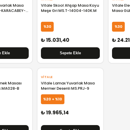
uvarlak Masa
Vitale Skool Ahşap Masa Koyu
Vitale E
9-KARACABEY-
Meşe Gri MS.T-14004-140K.M
Masa Gül
%30
%30
₺ 15.031,40
₺ 24.2
VITALE
emek Masası
Vitale Lamax Yuvarlak Masa
S.MA028-B
Mermer Desenli MS.PRJ-9
%20 + %10
₺ 19.965,14