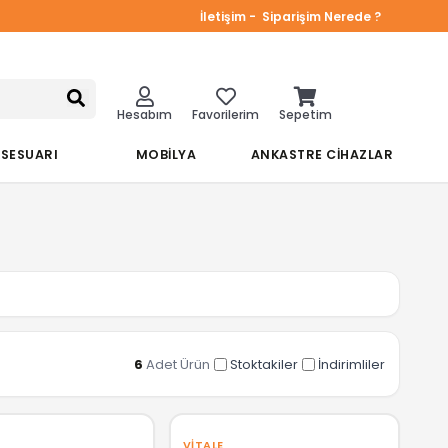
İletişim -
Siparişim Nerede ?
Hesabım
Favorilerim
Sepetim
KSESUARI
MOBİLYA
ANKASTRE CİHAZLAR
6
Adet Ürün
Stoktakiler
İndirimliler
VITALE