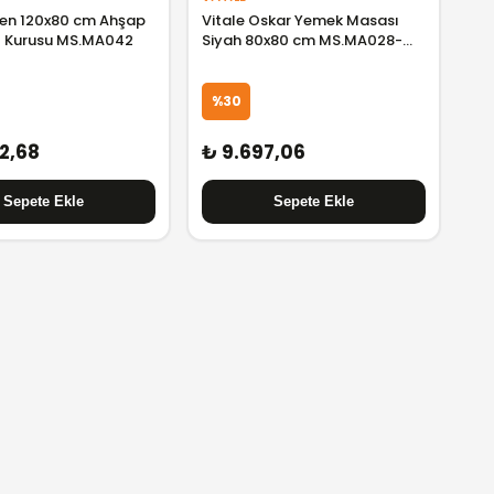
leen 120x80 cm Ahşap
Vitale Oskar Yemek Masası
 Kurusu MS.MA042
Siyah 80x80 cm MS.MA028-
SIYAH
%30
12,68
₺ 9.697,06