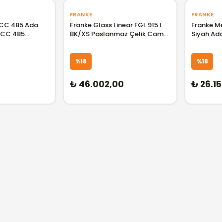
FRANKE
FRANKE
CC 485 Ada
Franke Glass Linear FGL 915 I
Franke M
 CC 485
BK/XS Paslanmaz Çelik Cam
Siyah Ad
0480330
Ada Tipi Davlumbaz
110.0260.
325.0518.790 F325.0518.790
%18
%18
₺ 46.002,00
₺ 26.1
GELİNCE HABER VER
GELİNCE HABER VER