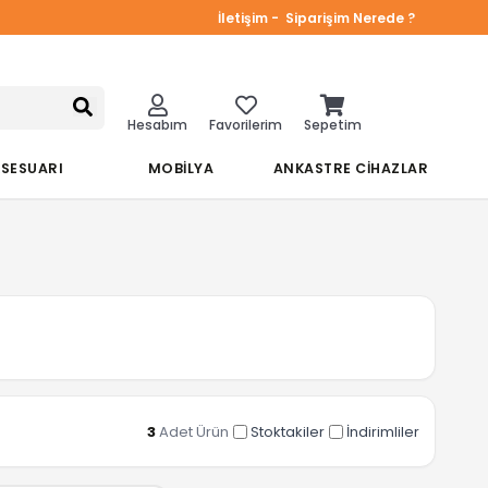
İletişim -
Siparişim Nerede ?
Hesabım
Favorilerim
Sepetim
KSESUARI
MOBİLYA
ANKASTRE CİHAZLAR
3
Adet Ürün
Stoktakiler
İndirimliler