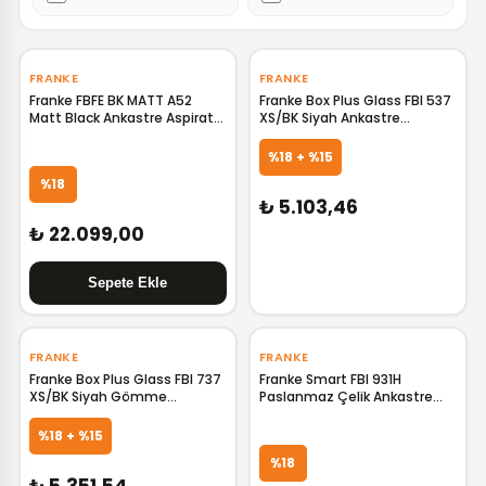
‹
›
‹
›
FRANKE
FRANKE
Franke FBFE BK MATT A52
Franke Box Plus Glass FBI 537
Matt Black Ankastre Aspiratör
XS/BK Siyah Ankastre
F305.0665.364
Gömme Davlumbaz
GELİNCE HABER VER
305.0528.070 F305.0528.070
%18 + %15
%18
₺ 5.103,46
₺ 22.099,00
‹
›
‹
›
FRANKE
FRANKE
Franke Box Plus Glass FBI 737
Franke Smart FBI 931H
XS/BK Siyah Gömme
Paslanmaz Çelik Ankastre
Davlumbaz 305.0528.842
Davlumbaz 305.0545.462
GELİNCE HABER VER
GELİNCE HABER VER
F305.0528.842
F305.0545.462
%18 + %15
%18