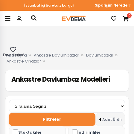
Du&Ka Duvar Kağıtlarında online özel %10 indirim!
Siparişim Nerede ?
İstanbul içi ücretsiz kargo!
0
Favorilerim
Anasayfa
Ankastre Davlumbazlar
Davlumbazlar
Ankastre Cihazlar
Ankastre Davlumbaz Modelleri
Filtreler
4
Adet Ürün
Stoktakiler
İndirimliler