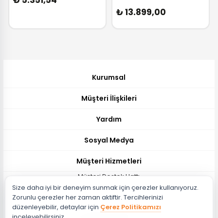
₺ 5.351,54
₺ 13.899,00
Kurumsal
Müşteri İlişkileri
Yardım
Sosyal Medya
Müşteri Hizmetleri
Müşteri Destek Hattı
Size daha iyi bir deneyim sunmak için çerezler kullanıyoruz.
444 51 26
Zorunlu çerezler her zaman aktiftir. Tercihlerinizi
Müşteri Destek Maili
düzenleyebilir, detaylar için
Çerez Politikamızı
musteri@evdema.com
inceleyebilirsiniz.