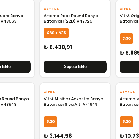
ARTEMA
VITRA
quare Banyo
Artema Root Round Banyo
VitrA Ori
m A43063
Bataryası(22D) A42725
Bataryas
A42620
%30 + %15
%30
₺ 8.430,91
₺ 5.88
VITRA
ARTEMA
x Round Banyo
VitrA Minibox Ankastre Banyo
Artema M
m A43548
Bataryası Sıva Altı A41949
Bataryas
%30
%30
₺ 3.144,96
₺ 10.73