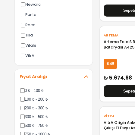
Newarc
Punto
Roca
Tilia
ARTEMA
Artema Fold S 
Vitale
Bataryası A425
VitrA
%45
Fiyat Aralığı
₺ 5.674,68
0 ₺ - 100 ₺
100 ₺ - 200 ₺
200 ₺ - 300 ₺
VITRA
300 ₺ - 500 ₺
VitrA Origin Ank
500 ₺ - 750 ₺
Çıkışı El Duşu A
750 ₺ - 1000 ₺