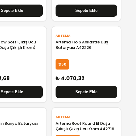
ARTEMA
low Soft Çıkış Ucu
Artema Flo S Ankastre Duş
Duşu Çıkışlı Krom)
Bataryası A42226
%50
2,68
₺ 4.070,32
ARTEMA
gin Banyo Bataryası
Artema Root Round El Duşu
Çıkışlı Çıkış Ucu Krom A42719