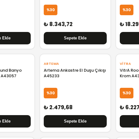
%30
%30
₺ 8.343,72
₺ 18.29
ARTEMA
VITRA
ound Banyo
Artema Ankastre El Duşu Çıkışı
VitrA Roo
m A43057
A45233
Krom A43
%30
%30
₺ 2.479,68
₺ 6.22