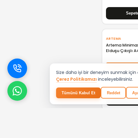
ARTEMA
Artema Minimax
Elduşu Çıkışlı 
%30 +
Size daha iyi bir deneyim sunmak için çe
Çerez Politikamızı
inceleyebilirsiniz.
₺ 3.885,50
Tümünü Kabul Et
Reddet
Aya
ARTEMA
Artema Base S
Termostatik Ba