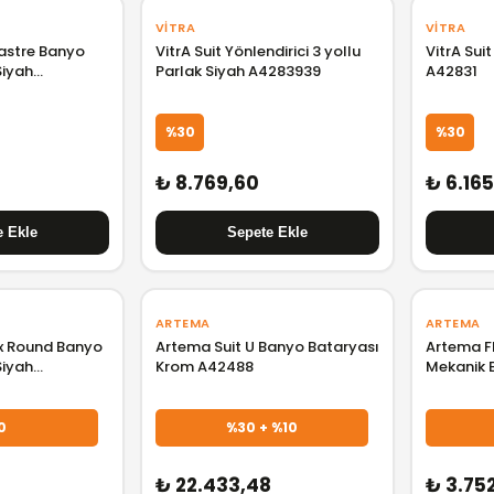
VITRA
VITRA
kastre Banyo
VitrA Suit Yönlendirici 3 yollu
VitrA Sui
Siyah
Parlak Siyah A4283939
A42831
%30
%30
₺ 8.769,60
₺ 6.16
ARTEMA
ARTEMA
x Round Banyo
Artema Suit U Banyo Bataryası
Artema F
Siyah
Krom A42488
Mekanik 
Minibox 
0
%30 + %10
₺ 22.433,48
₺ 3.75