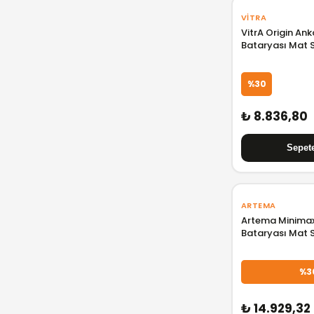
VITRA
VitrA Origin An
Bataryası Mat 
A4262036WTC
%30
₺ 8.836,80
ARTEMA
Artema Minima
Bataryası Mat 
A4354836
%3
₺ 14.929,32