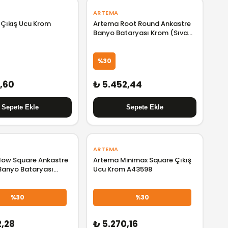
ARTEMA
t Çıkış Ucu Krom
Artema Root Round Ankastre
Banyo Bataryası Krom (Sıva
Üstü Grubu) A42727
%30
5,60
₺ 5.452,44
ARTEMA
low Square Ankastre
Artema Minimax Square Çıkış
Banyo Bataryası
Ucu Krom A43598
Krom A43208
%30
%30
2,28
₺ 5.270,16