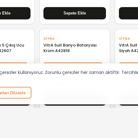
VITRA
VITRA
 S Çıkış Ucu
VitrA Suit Banyo Bataryası
VitrA Sui
A42607
Krom A42818
Siyah A4
 %10
%30
rezler kullanıyoruz. Zorunlu çerezler her zaman aktiftir. Tercihleri
₺ 21.105,00
₺ 10.17
rları Düzenle
VITRA
VITRA
quare
VitrA Origin Çıkış Ucu Mat
VitrA Sui
nyo Bataryalı
Siyah A4262236WTC
Bataryası