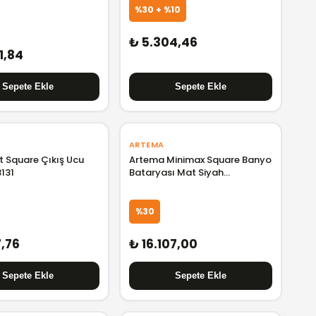
%30 + %10
₺ 5.304,46
1,84
ARTEMA
t Square Çıkış Ucu
Artema Minimax Square Banyo
131
Bataryası Mat Siyah
A4352036
%30
7,76
₺ 16.107,00