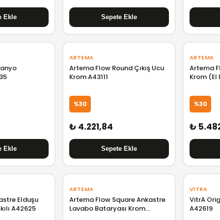
ARTEMA
ARTEMA
Banyo
Artema Flow Round Çıkış Ucu
Artema F
35
Krom A43111
Krom (El 
A43126
%30
%30
₺ 4.221,84
₺ 5.48
ARTEMA
VITRA
astre Elduşu
Artema Flow Square Ankastre
VitrA Ori
skılı A42625
Lavabo Bataryası Krom
A42619
A43180