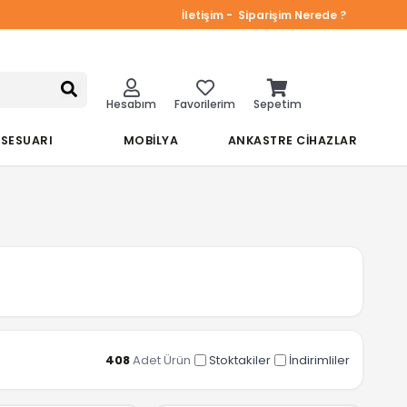
İletişim -
Siparişim Nerede ?
Hesabım
Favorilerim
Sepetim
KSESUARI
MOBİLYA
ANKASTRE CİHAZLAR
408
Adet Ürün
Stoktakiler
İndirimliler