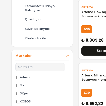
Termostatik Banyo
ARTEMA
Bataryası
Artema Flow S
Bataryası Kro
Çıkış Uçları
Küvet Bataryası
%30
Yönlendiriciler
₺ 8.309,28
Markalar
ARTEMA
Artema Minima
Artema
Bataryası Kro
Bien
%30
Diğer
KOBOS
₺ 9.952,32