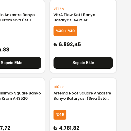
VITRA
gin Ankastre Banyo
VitrA Flow Soft Banyo
ı Krom Sıva Üstü
Bataryası A42946
%30 + %10
₺ 6.892,45
5,88
DIĞER
inimax Square Banyo
Artema Root Square Ankastre
ı Krom A43520
Banyo Bataryası (Sıva Üstü
Grubu) A42752
%45
7,72
₺ 4.781,82