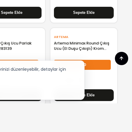
ARTEMA
t Çıkış Ucu Parlak
Artema Minimax Round Çıkış
283139
Ucu (El Duşu Çıkışlı) Krom
A43542
%30
%30
nizi düzenleyebilir, detaylar için
3,24
₺ 5.450,76
VITRA
t Ankastre Banyo
VitrA Origin Ankastre 2 Yollu
 Parlak Siyah
Yönlendirici Mat Siyah