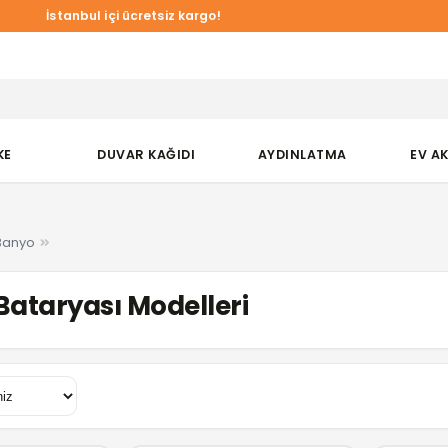
İstanbul içi ücretsiz kargo!
KE
DUVAR KAĞIDI
AYDINLATMA
EV A
Banyo
ataryası Modelleri