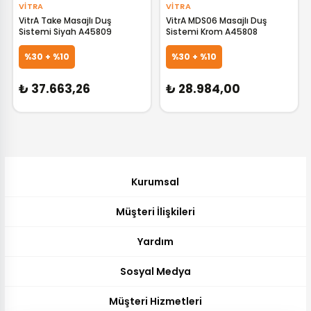
VITRA
VITRA
VitrA Take Masajlı Duş
VitrA MDS06 Masajlı Duş
Sistemi Siyah A45809
Sistemi Krom A45808
GELİNCE HABER VER
GELİNCE HABER VER
%30 + %10
%30 + %10
₺ 37.663,26
₺ 28.984,00
Kurumsal
Müşteri İlişkileri
Yardım
Sosyal Medya
Müşteri Hizmetleri