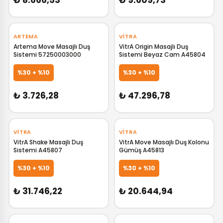
₺ 8.666,53
₺ 9.609,73
‹
›
ARTEMA
VITRA
Artema Move Masajlı Duş
VitrA Origin Masajlı Duş
Sistemi 57250003000
Sistemi Beyaz Cam A45804
GELİNCE HABER VER
GELİNCE HABER VER
%30 + %10
%30 + %10
₺ 3.726,28
₺ 47.296,78
‹
›
VITRA
VITRA
VitrA Shake Masajlı Duş
VitrA Move Masajlı Duş Kolonu
Sistemi A45807
Gümüş A45813
GELİNCE HABER VER
GELİNCE HABER VER
%30 + %10
%30 + %10
₺ 31.746,22
₺ 20.644,94