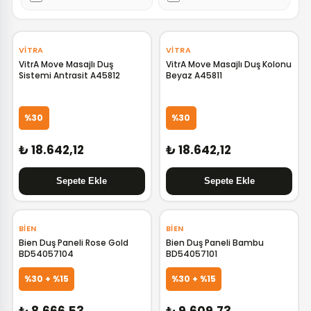
‹
›
‹
›
VITRA
VITRA
VitrA Move Masajlı Duş
VitrA Move Masajlı Duş Kolonu
Sistemi Antrasit A45812
Beyaz A45811
%30
%30
₺ 18.642,12
₺ 18.642,12
BIEN
BIEN
Bien Duş Paneli Rose Gold
Bien Duş Paneli Bambu
BD54057104
BD54057101
GELİNCE HABER VER
GELİNCE HABER VER
%30 + %15
%30 + %15