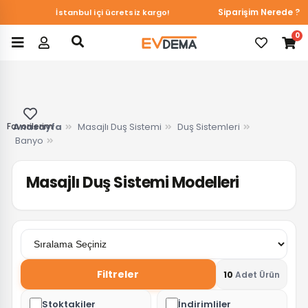
Du&Ka Duvar Kağıtlarında online özel %10 indirim!
Siparişim Nerede ?
İstanbul içi ücretsiz kargo!
0
Favorilerim
Anasayfa
Masajlı Duş Sistemi
Duş Sistemleri
Banyo
Masajlı Duş Sistemi Modelleri
Filtreler
10
Adet Ürün
Stoktakiler
İndirimliler