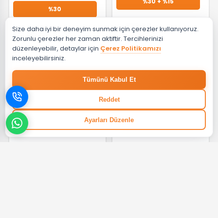
%30 + %15
%30
₺ 661,67
Size daha iyi bir deneyim sunmak için çerezler kullanıyoruz.
₺ 8.890,01
Zorunlu çerezler her zaman aktiftir. Tercihlerinizi
düzenleyebilir, detaylar için
Çerez Politikamızı
inceleyebilirsiniz.
‹
›
PUNTO
BIEN
Tümünü Kabul Et
Punto Elduşu Takımı 3
Bien Ferra Colours Hareketli
Fonksiyonlu A45499
Üst Takım 3F Saten Siyah
BD24031516
Reddet
GELİNCE HABER VER
GELİNCE HABER VER
Ayarları Düzenle
%30 + %15
%30 + %15
₺ 703,03
₺ 2.034,19
‹
›
VITRA
ARTEMA
VitrA Origin 1F El Duşu Takımı
Artema Sticx 1F El Duşu Takımı
A4554336WTC
A45710
GELİNCE HABER VER
GELİNCE HABER VER