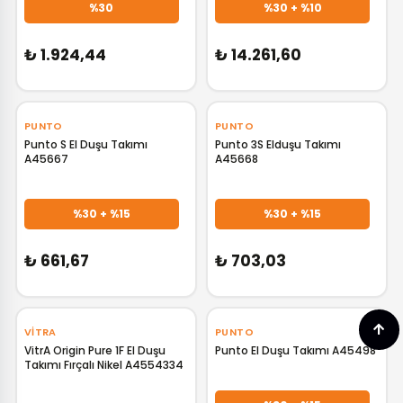
%30
%30 + %10
₺ 1.924,44
₺ 14.261,60
‹
›
‹
›
PUNTO
PUNTO
Punto S El Duşu Takımı
Punto 3S Elduşu Takımı
A45667
A45668
GELİNCE HABER VER
GELİNCE HABER VER
%30 + %15
%30 + %15
₺ 661,67
₺ 703,03
‹
›
‹
›
VITRA
PUNTO
VitrA Origin Pure 1F El Duşu
Punto El Duşu Takımı A45498
Takımı Fırçalı Nikel A4554334
GELİNCE HABER VER
GELİNCE HABER VER