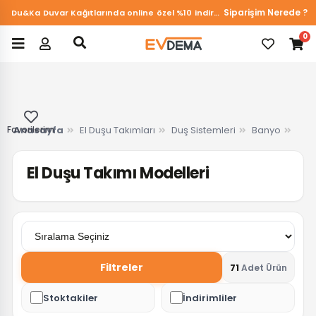
Siparişim Nerede ?
Evdema Online'da güvenli alışverişe hoş geldiniz!
0
Favorilerim
Anasayfa
El Duşu Takımları
Duş Sistemleri
Banyo
El Duşu Takımı Modelleri
Filtreler
71
Adet Ürün
Stoktakiler
İndirimliler