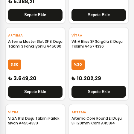
₺ 5.388,21
‹
›
‹
›
ARTEMA
VITRA
Artema Master Slot 3F El Duşu
VitrA Bliss 3F Sürgülü El Duşu
Takımı 3 Fonksiyonlu A45690
Takımı A4574336
%30
%30
₺ 3.649,20
₺ 10.202,29
‹
›
VITRA
ARTEMA
VitrA 1F El Duşu Takımı Parlak
Artema Core Round El Duşu
Siyah A4554339
3F 120mm Krom A45914