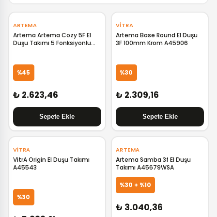
‹
›
‹
›
ARTEMA
VITRA
Artema Artema Cozy 5F El
Artema Base Round El Duşu
Duşu Takımı 5 Fonksiyonlu
3F 100mm Krom A45906
A45681
%45
%30
₺ 2.623,46
₺ 2.309,16
‹
›
VITRA
ARTEMA
VitrA Origin El Duşu Takımı
Artema Samba 3f El Duşu
A45543
Takımı A45679WSA
%30 + %10
%30
₺ 3.040,36