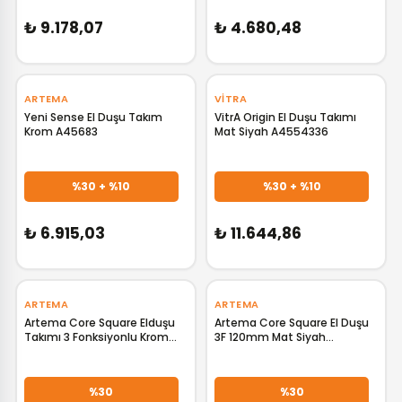
₺ 9.178,07
₺ 4.680,48
‹
›
‹
›
ARTEMA
VITRA
Yeni Sense El Duşu Takım
VitrA Origin El Duşu Takımı
Krom A45683
Mat Siyah A4554336
GELİNCE HABER VER
GELİNCE HABER VER
%30 + %10
%30 + %10
₺ 6.915,03
₺ 11.644,86
‹
›
‹
›
ARTEMA
ARTEMA
Artema Core Square Elduşu
Artema Core Square El Duşu
Takımı 3 Fonksiyonlu Krom
3F 120mm Mat Siyah
A45915
A4591536
GELİNCE HABER VER
GELİNCE HABER VER
%30
%30