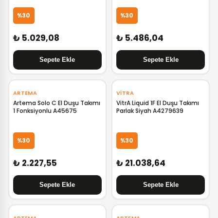
%30
%30
₺ 5.029,08
₺ 5.486,04
‹
›
‹
›
ARTEMA
VITRA
Artema Solo C El Duşu Takımı
VitrA Liquid 1F El Duşu Takımı
1 Fonksiyonlu A45675
Parlak Siyah A4279639
%30
%30
₺ 2.227,55
₺ 21.038,64
‹
›
‹
›