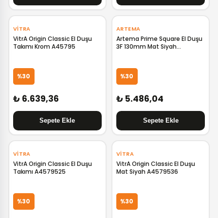
‹
›
‹
›
VITRA
ARTEMA
VitrA Origin Classic El Duşu
Artema Prime Square El Duşu
Takımı Krom A45795
3F 130mm Mat Siyah
A4592536
%30
%30
₺ 6.639,36
₺ 5.486,04
‹
›
VITRA
VITRA
VitrA Origin Classic El Duşu
VitrA Origin Classic El Duşu
Takımı A4579525
Mat Siyah A4579536
%30
%30