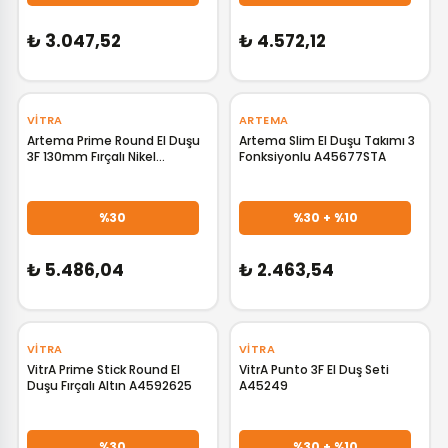
₺ 3.047,52
₺ 4.572,12
‹
›
VITRA
ARTEMA
Artema Prime Round El Duşu
Artema Slim El Duşu Takımı 3
3F 130mm Fırçalı Nikel
Fonksiyonlu A45677STA
A4592434
GELİNCE HABER VER
GELİNCE HABER VER
%30
%30 + %10
₺ 5.486,04
₺ 2.463,54
‹
›
VITRA
VITRA
VitrA Prime Stick Round El
VitrA Punto 3F El Duş Seti
Duşu Fırçalı Altın A4592625
A45249
GELİNCE HABER VER
GELİNCE HABER VER
%30
%30 + %10