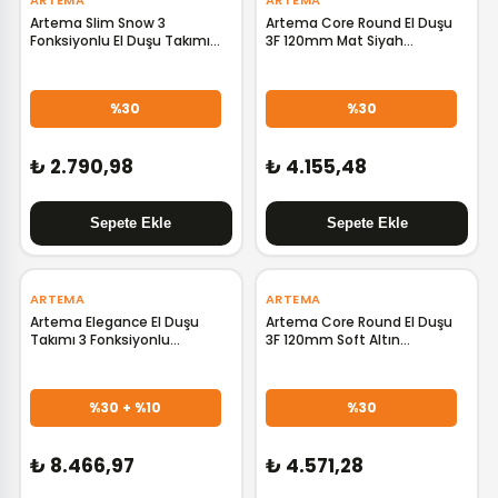
ARTEMA
ARTEMA
Artema Slim Snow 3
Artema Core Round El Duşu
Fonksiyonlu El Duşu Takımı
3F 120mm Mat Siyah
Krom A45736STA
A4591436
%30
%30
₺ 2.790,98
₺ 4.155,48
‹
›
‹
›
ARTEMA
ARTEMA
Artema Elegance El Duşu
Artema Core Round El Duşu
Takımı 3 Fonksiyonlu
3F 120mm Soft Altın
A4565823
A4591474
GELİNCE HABER VER
%30 + %10
%30
₺ 8.466,97
₺ 4.571,28