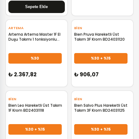
‹
›
ARTEMA
BIEN
Artema Artema Master 1F El
Bien Pruva Hareketli Üst
Duşu Takımı 1 fonksiyonlu
Takım 3F Krom BD24031120
A45692
GELİNCE HABER VER
GELİNCE HABER VER
%30
%30 + %15
₺ 2.367,82
₺ 906,07
BIEN
BIEN
Bien Leo Hareketli Üst Takım
Bien Salvo Plus Hareketli Üst
1F Krom BD24031118
Takım 3F Krom BD24031125
GELİNCE HABER VER
GELİNCE HABER VER
%30 + %15
%30 + %15