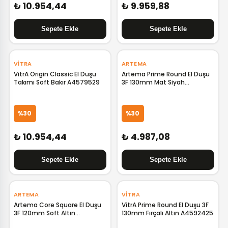
₺ 10.954,44
₺ 9.959,88
‹
›
‹
›
VITRA
ARTEMA
VitrA Origin Classic El Duşu
Artema Prime Round El Duşu
Takımı Soft Bakır A4579529
3F 130mm Mat Siyah
A4592436
%30
%30
₺ 10.954,44
₺ 4.987,08
‹
›
‹
›
ARTEMA
VITRA
Artema Core Square El Duşu
VitrA Prime Round El Duşu 3F
3F 120mm Soft Altın
130mm Fırçalı Altın A4592425
A4591574