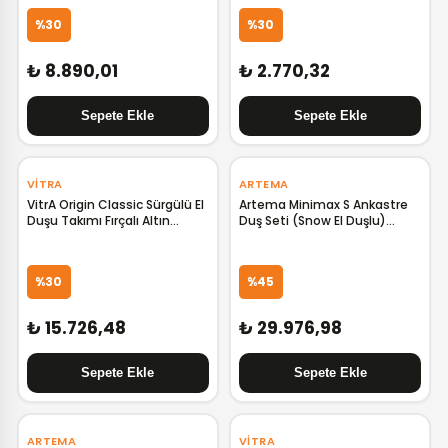
%30
%30
₺ 8.890,01
₺ 2.770,32
‹
›
VITRA
ARTEMA
VitrA Origin Classic Sürgülü El
Artema Minimax S Ankastre
Duşu Takımı Fırçalı Altın
Duş Seti (Snow El Duşlu)
A4579625
A49273
%30
%45
₺ 15.726,48
₺ 29.976,98
‹
›
ARTEMA
VITRA