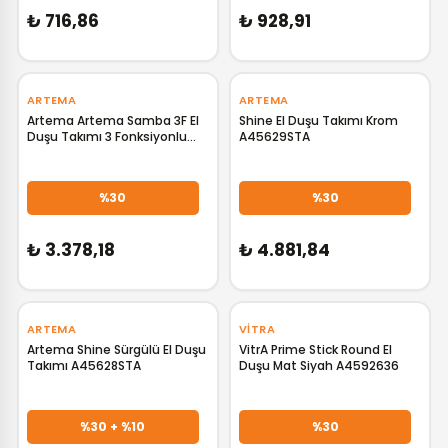
₺ 716,86
₺ 928,91
‹
›
ARTEMA
ARTEMA
Artema Artema Samba 3F El
Shine El Duşu Takımı Krom
Duşu Takımı 3 Fonksiyonlu
A45629STA
A45679STA
GELİNCE HABER VER
GELİNCE HABER VER
%30
%30
₺ 3.378,18
₺ 4.881,84
‹
›
‹
›
ARTEMA
VITRA
Artema Shine Sürgülü El Duşu
VitrA Prime Stick Round El
Takımı A45628STA
Duşu Mat Siyah A4592636
GELİNCE HABER VER
GELİNCE HABER VER
%30 + %10
%30