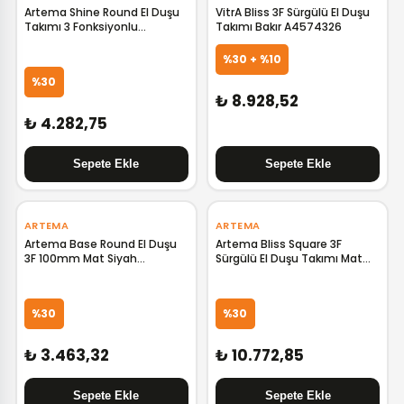
Artema Shine Round El Duşu
VitrA Bliss 3F Sürgülü El Duşu
Takımı 3 Fonksiyonlu
Takımı Bakır A4574326
A45627STA
%30 + %10
%30
₺ 8.928,52
₺ 4.282,75
‹
›
‹
›
ARTEMA
ARTEMA
Artema Base Round El Duşu
Artema Bliss Square 3F
3F 100mm Mat Siyah
Sürgülü El Duşu Takımı Mat
A4590636
Siyah A4577536
%30
%30
₺ 3.463,32
₺ 10.772,85