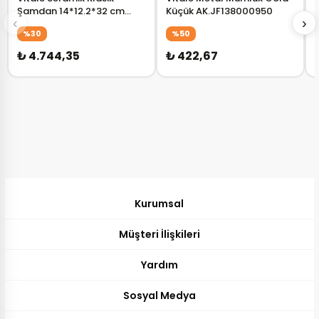
Şamdan 14*12.2*32 cm
Küçük AK.JF138000950
‹
›
AK.KD0077
%30
%50
₺ 4.744,35
₺ 422,67
Kurumsal
Müşteri İlişkileri
Yardım
Sosyal Medya