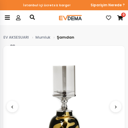
Du&Ka Duvar Kağıtlarında online özel %10 indirim!
Siparişim Nerede ?
İstanbul içi ücretsiz kargo!
0
EV AKSESUARI
Mumluk
Şamdan
Favorilerim
‹
›