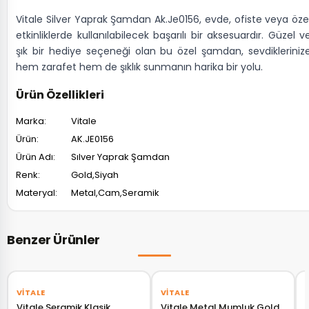
Vitale Silver Yaprak Şamdan Ak.Je0156, evde, ofiste veya öze
etkinliklerde kullanılabilecek başarılı bir aksesuardır. Güzel v
şık bir hediye seçeneği olan bu özel şamdan, sevdikleriniz
hem zarafet hem de şıklık sunmanın harika bir yolu.
Ürün Özellikleri
Marka:
Vitale
Ürün:
AK.JE0156
Ürün Adı:
Sılver Yaprak Şamdan
Renk:
Gold,Siyah
Materyal:
Metal,Cam,Seramik
Benzer Ürünler
VITALE
VITALE
Vitale Seramik Klasik
Vitale Metal Mumluk Gold