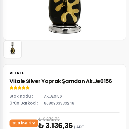
VITALE
Vitale Silver Yaprak Şamdan Ak.Je0156
Stok Kodu
AK.JE0156
Ürün Barkod
8680903330248
₺ 6.272,73
%50 İndirim
₺ 3.136,36
/ ADT