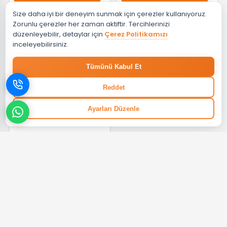
Size daha iyi bir deneyim sunmak için çerezler kullanıyoruz.
₺ 35,82
₺ 35,82
Zorunlu çerezler her zaman aktiftir. Tercihlerinizi
düzenleyebilir, detaylar için
Çerez Politikamızı
inceleyebilirsiniz.
EVDEMA
Tümünü Kabul Et
Vitale Akçaağaç 6 cm
Süpürgelik VTLTP.B654R-6
Reddet
GELİNCE HABER VER
Ayarları Düzenle
%12
₺ 35,82
Tüm ürünler listelendi.