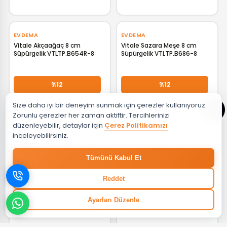
EVDEMA
EVDEMA
Vitale Akçaağaç 8 cm
Vitale Sazara Meşe 8 cm
Süpürgelik VTLTP.B654R-8
Süpürgelik VTLTP.B686-8
GELİNCE HABER VER
GELİNCE HABER VER
%12
%12
Size daha iyi bir deneyim sunmak için çerezler kullanıyoruz.
₺ 53,72
₺ 53,72
Zorunlu çerezler her zaman aktiftir. Tercihlerinizi
düzenleyebilir, detaylar için
Çerez Politikamızı
inceleyebilirsiniz.
EVDEMA
EVDEMA
Tümünü Kabul Et
Vitale Freze Ceviz 8 cm
Vitale Sonsuz Larex 8 cm
Süpürgelik VTLTP.B725-8
Süpürgelik VTLTP.B1000-8
Reddet
GELİNCE HABER VER
GELİNCE HABER VER
Ayarları Düzenle
%12
%12