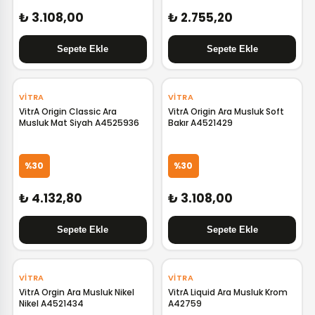
₺ 3.108,00
₺ 2.755,20
‹
›
‹
›
VITRA
VITRA
VitrA Origin Classic Ara
VitrA Origin Ara Musluk Soft
Musluk Mat Siyah A4525936
Bakır A4521429
%30
%30
₺ 4.132,80
₺ 3.108,00
‹
›
VITRA
VITRA
VitrA Orgin Ara Musluk Nikel
VitrA Liquid Ara Musluk Krom
Nikel A4521434
A42759