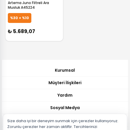
Artema Juno Filtreli Ara
Musluk A45224
GELİNCE HABER VER
%30 + %10
₺ 5.689,07
Kurumsal
Müşteri İlişkileri
Yardım
Sosyal Medya
Müşteri Hizmetleri
Size daha iyi bir deneyim sunmak için çerezler kullanıyoruz.
Zorunlu çerezler her zaman aktiftir. Tercihlerinizi
Müşteri Destek Hattı