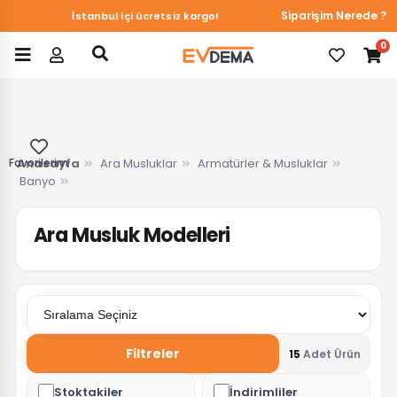
Siparişim Nerede ?
İstanbul içi ücretsiz kargo!
0
Favorilerim
Anasayfa
Ara Musluklar
Armatürler & Musluklar
Banyo
Ara Musluk Modelleri
Filtreler
15
Adet Ürün
Stoktakiler
İndirimliler