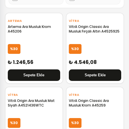
‹
›
‹
›
ARTEMA
VITRA
Artema Ara Musluk Krom
VitrA Origin Classic Ara
A45206
Musluk Fırçalı Altın A4525925
%30
%30
₺ 1.246,56
₺ 4.546,08
‹
›
‹
›
VITRA
VITRA
VitrA Origin Ara Musluk Mat
VitrA Origin Classic Ara
Siyah A4521436WTC
Musluk Krom A45259
%30
%30