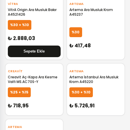
VITRA
ARTEMA
VitrA Origin Ara Musluk Bakır
Artema Ara Musluk Krom
A4521426
A45237
GELİNCE HABER VER
%30 + %10
%30
₺ 2.888,03
₺ 417,48
CREAVIT
ARTEMA
Creavit Aç-Kapa Ara Kesme
Artema İstanbul Ara Musluk
Valfi MS.AC70S-Y
Krom A45220
GELİNCE HABER VER
GELİNCE HABER VER
%25 + %15
%30 + %10
₺ 718,95
₺ 5.726,91
‹
›
ARTEMA