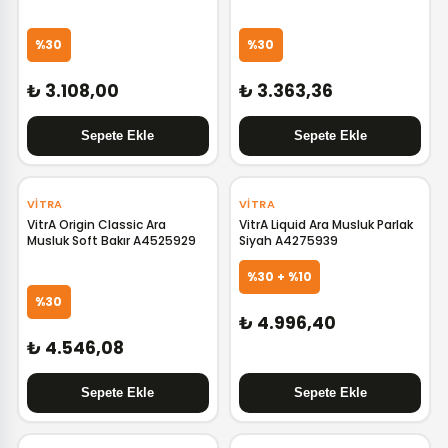
%30
%30
₺ 3.108,00
₺ 3.363,36
‹
›
‹
›
VITRA
VITRA
VitrA Origin Classic Ara
VitrA Liquid Ara Musluk Parlak
Musluk Soft Bakır A4525929
Siyah A4275939
%30 + %10
%30
₺ 4.996,40
₺ 4.546,08
‹
›
‹
›